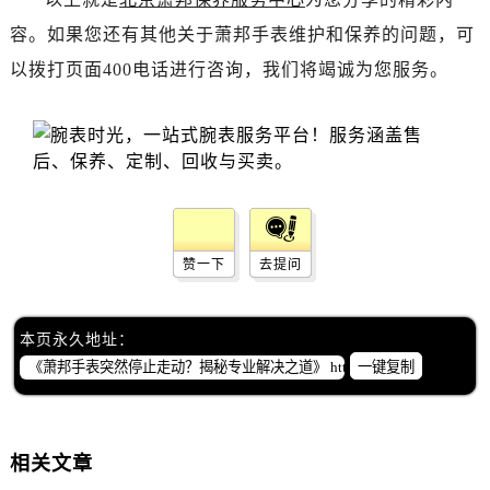
辽宁省丹东市振兴区七经街萧邦售后服务中心（需提前预约）
容。如果您还有其他关于萧邦手表维护和保养的问题，可
辽宁省抚顺市新抚区东一路萧邦售后服务中心（需提前预约）
以拨打页面400电话进行咨询，我们将竭诚为您服务。
辽宁省阜新市海州区解放大街萧邦售后服务中心（需提前预约）
辽宁省葫芦岛市连山区中央路萧邦售后服务中心（需提前预约）
辽宁省锦州市古塔区中央大街萧邦售后服务中心（需提前预约）
辽宁省辽阳市白塔区新运大街萧邦售后服务中心（需提前预约）
辽宁省盘锦市兴隆台区石油大街萧邦售后服务中心（需提前预约）
辽宁省铁岭市银州区南马路萧邦售后服务中心（需提前预约）
辽宁省营口市站前区市府路与渤海大街交叉口萧邦售后服务中心（需提前预约）
赞一下
去提问
辽宁省沈阳市沈河区中街路137号亨得利名表维修授权店1楼萧邦售后服务中心（需提前预约）
辽宁省沈阳市沈河区中街路83号亨得利名表维修授权店1楼萧邦售后服务中心（需提前预约）
本页永久地址：
北京市朝阳区建国门外大街甲6号华熙国际中心D座11层1102室萧邦售后服务中心（需提前预约）
一键复制
北京市东城区东长安街1号王府井东方广场W3座6层602室萧邦售后服务中心（需提前预约）
河北省保定市竞秀区朝阳北大街北国先天下萧邦售后服务中心（需提前预约）
内蒙古自治区阿拉善盟市左旗土尔扈特大街萧邦售后服务中心（需提前预约）
相关文章
内蒙古自治区巴彦淖尔市临河区新华街萧邦售后服务中心（需提前预约）