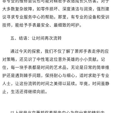
非专业的维修尝试也可能对精密手表造成长久伤害。对于
黑龙江省齐齐哈尔市龙沙区龙华路萧邦售后服务中心（需提前预约）
大多数复杂故障，如零件损坏、深度清洁与润滑，强烈建
黑龙江省双鸭山市尖山区新兴大街萧邦售后服务中心（需提前预约）
黑龙江省绥化市北林区新华街与康庄路交叉口萧邦售后服务中心（需提前预约）
议寻求专业服务中心的帮助。那里，有专业的设备和受训
黑龙江省伊春市伊美区通河路萧邦售后服务中心（需提前预约）
技师，能给予手表最安全、最细致的呵护。
吉林省白城市洮北区明仁南街萧邦售后服务中心（需提前预约）
吉林省白山市浑江区浑江大街萧邦售后服务中心（需提前预约）
五、结语：让时间再次流转
吉林省吉林市船营区河南街萧邦售后服务中心（需提前预约）
通过今天的探索，我们不仅了解了萧邦手表走停的应
吉林省辽源市龙山区人民大街萧邦售后服务中心（需提前预约）
吉林省梅河口市新华街道梅河大街萧邦售后服务中心（需提前预约）
对策略，还见识了中性笔这位意外英雄的小小贡献。记
吉林省四平市铁东区紫气大路与南九经街交汇处萧邦售后服务中心（需提前预约）
住，每一块手表都是时间的艺术品，无论是日常的简单维
吉林省松原市宁江区五环大街萧邦售后服务中心（需提前预约）
护还是遇到棘手问题，保持耐心与细心，适时求助于专业
吉林省通化市东昌区环通乡江南大街萧邦售后服务中心（需提前预约）
人士，让这份流转的时间之美得以延续。毕竟，时间虽静
吉林省延边市延吉市解放路萧邦售后服务中心（需提前预约）
止，生活还得继续向前。
辽宁省鞍山市铁东区站前街萧邦售后服务中心（需提前预约）
辽宁省本溪市平山区胜利路萧邦售后服务中心（需提前预约）
辽宁省朝阳市双塔区新华路萧邦售后服务中心（需提前预约）
以上就是
北京萧邦保养服务中心
为您分享的精彩内