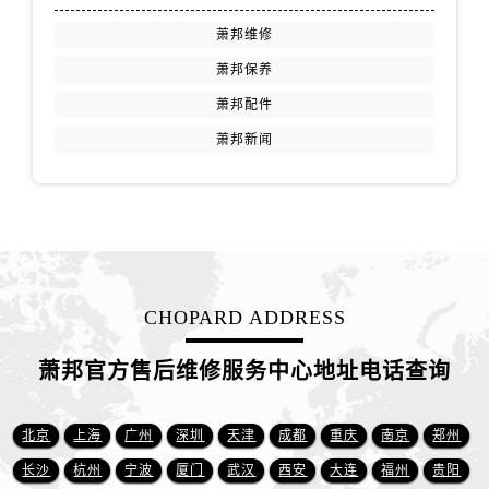
江苏省徐州市鼓楼区淮海东路29号苏宁广场IFC国际金融中心35层3508室萧邦售后服务中心（需提前预约）
萧邦维修
江苏省盐城市盐都区世纪大道5号盐城金融城写字楼1号楼16层1604室萧邦售后服务中心（需提前预约）
江苏省扬州市邗江区国展路29号星耀天地写字楼1号楼18层1803室萧邦售后服务中心（需提前预约）
萧邦保养
江苏省镇江市京口区中山东路萧邦售后服务中心（需提前预约）
萧邦配件
江西省抚州市临川区赣东大道萧邦售后服务中心（需提前预约）
萧邦新闻
江西省赣州市章贡区文清路萧邦售后服务中心（需提前预约）
江西省吉安市吉州区井冈山大道萧邦售后服务中心（需提前预约）
江西省景德镇市珠山区珠山中路萧邦售后服务中心（需提前预约）
江西省九江市浔阳区浔阳路萧邦售后服务中心（需提前预约）
江西省南昌市红谷滩新区红谷中大道998号绿地双子塔（中央广场）A1座办公楼14层1407室萧邦售后服务中心（需提前预约）
江西省萍乡市安源区萍安北大道与康庄路交叉口萧邦售后服务中心（需提前预约）
CHOPARD ADDRESS
江西省上饶市信州区滨江西路萧邦售后服务中心（需提前预约）
萧邦官方售后维修服务中心地址电话查询
江西省新余市渝水区北湖西路萧邦售后服务中心（需提前预约）
江西省宜春市袁州区中山中路萧邦售后服务中心（需提前预约）
江西省鹰潭市月湖区胜利东路萧邦售后服务中心（需提前预约）
北京
上海
广州
深圳
天津
成都
重庆
南京
郑州
山东省德州市德城区东风中路萧邦售后服务中心（需提前预约）
长沙
杭州
宁波
厦门
武汉
西安
大连
福州
贵阳