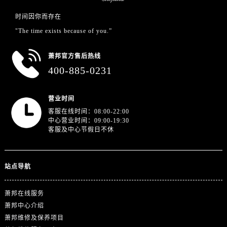
浙江省金华市金东区东市南街777号金华万达广场4号楼22楼2209室萧邦售后服务中心（需提前预约）
时间因你而存在
浙江省丽水市莲都区解放街萧邦售后服务中心（需提前预约）
"The time exists because of you.”
浙江省宁波市江北区大闸南路500号来福士广场办公楼20层2009室萧邦售后服务中心（需提前预约）
浙江省衢州市柯城区上街萧邦售后服务中心（需提前预约）
萧邦官方售后热线
浙江省绍兴市越城区胜利东路379号世茂天际中心写字楼8层805室萧邦售后服务中心（需提前预约）
400-885-0231
浙江省舟山市定海区解放东路萧邦售后服务中心（需提前预约）
澳门特别行政区大堂区议事亭前地（新马路）萧邦售后服务中心（需提前预约）
营业时间
澳门特别行政区风顺堂区南湾大马路萧邦售后服务中心（需提前预约）
客服在线时间：08:00-22:00
澳门特别行政区花地玛堂区关闸广场萧邦售后服务中心（需提前预约）
中心营业时间：09:00-19:30
客服及中心节假日不休
澳门特别行政区花王堂区大三巴商圈萧邦售后服务中心（需提前预约）
澳门特别行政区嘉模堂区官也街萧邦售后服务中心（需提前预约）
澳门省路氹城市金光大道萧邦售后服务中心（需提前预约）
站点导航
澳门特别行政区望德堂区塔石广场萧邦售后服务中心（需提前预约）
福建省福州市鼓楼区五四路128-1号恒力城写字楼15层03室萧邦售后服务中心（需提前预约）
萧邦在线服务
福建省厦门市思明区湖滨东路95号万象城华润大厦B座11层1104室萧邦售后服务中心（需提前预约）
萧邦中心介绍
广东省潮州市潮安区新风路与潮汕路交汇处萧邦售后服务中心（需提前预约）
萧邦维修及保养项目