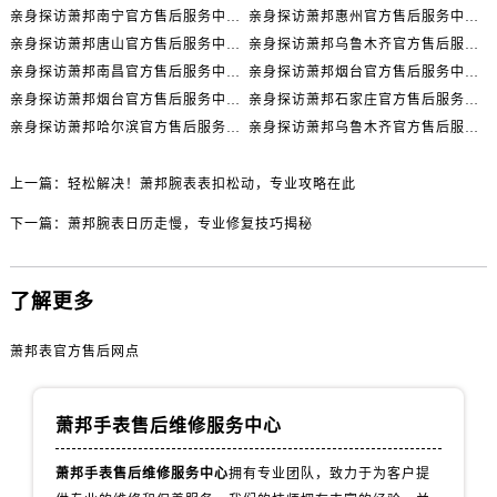
内蒙古自治区包头市青山区幸福路甲3号王府井百货名表维修萧邦售后服务中心（需提前预约）
亲身探访萧邦南宁官方售后服务中心｜网点地址与电话（2026年7月最新）
亲身探访萧邦惠州官方售后服务中心｜网点地址及热线（2026年7月最新）
内蒙古自治区赤峰市红山区哈达街萧邦售后服务中心（需提前预约）
亲身探访萧邦唐山官方售后服务中心｜全新地址及服务热线（2026年7月最新）
亲身探访萧邦乌鲁木齐官方售后服务中心｜网点地址与服务热线（2026年7月最新）
内蒙古自治区鄂尔多斯市东胜区伊金霍洛街萧邦售后服务中心（需提前预约）
亲身探访萧邦南昌官方售后服务中心｜详细地址及客服热线（2026年7月最新）
亲身探访萧邦烟台官方售后服务中心｜全新官方服务电话与地址（2026年7月最新）
亲身探访萧邦烟台官方售后服务中心｜全部地址与客服热线（2026年7月最新）
亲身探访萧邦石家庄官方售后服务中心｜服务热线及办公地址（2026年7月最新）
内蒙古自治区呼伦贝尔市海拉尔区中央街萧邦售后服务中心（需提前预约）
亲身探访萧邦哈尔滨官方售后服务中心｜全新地址及服务热线（2026年7月最新）
亲身探访萧邦乌鲁木齐官方售后服务中心｜服务热线及办公地址（2026年7月最新）
内蒙古自治区通辽市科尔沁区明仁大街萧邦售后服务中心（需提前预约）
内蒙古自治区乌海市海勃湾区人民南路萧邦售后服务中心（需提前预约）
上一篇：
轻松解决！萧邦腕表表扣松动，专业攻略在此
内蒙古自治区乌兰察布市集宁区恩和大街萧邦售后服务中心（需提前预约）
下一篇：
萧邦腕表日历走慢，专业修复技巧揭秘
内蒙古自治区锡林郭勒盟市锡林浩特市光明街与额尔敦路交叉口萧邦售后服务中心（需提前预约）
内蒙古自治区兴安盟市乌兰浩特市兴安大街萧邦售后服务中心（需提前预约）
山西省大同市平城区迎宾街萧邦售后服务中心（需提前预约）
了解更多
山西省晋城市城区黄华街萧邦售后服务中心（需提前预约）
山西省晋中市榆次区顺城街萧邦售后服务中心（需提前预约）
萧邦表官方售后网点
山西省临汾市尧都区解放路萧邦售后服务中心（需提前预约）
山西省吕梁市离石区永宁中路与建设街交叉口萧邦售后服务中心（需提前预约）
萧邦手表售后维修服务中心
山西省朔州市朔城区怡西路与鄯阳西街交汇处萧邦售后服务中心（需提前预约）
山西省忻州市忻府区和平东街与七一南路交叉口萧邦售后服务中心（需提前预约）
萧邦手表售后维修服务中心
拥有专业团队，致力于为客户提