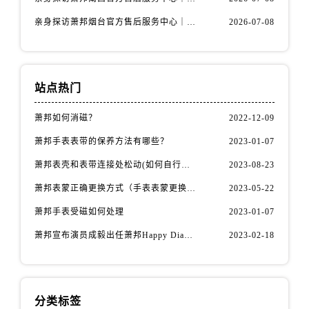
安徽省宿州市埇桥区人民中路萧邦售后服务中心（需提前预约）
亲身探访萧邦烟台官方售后服务中心｜全新官方服务电话与地址（2026年7月最新）
2026-07-08
安徽省铜陵市铜官区石城大道萧邦售后服务中心（需提前预约）
安徽省芜湖市镜湖区中山路步行街萧邦售后服务中心（需提前预约）
安徽省宣城市宣州区叠嶂西路萧邦售后服务中心（需提前预约）
福建省龙岩市新罗区九一南路萧邦售后服务中心（需提前预约）
站点热门
福建省南平市建阳区人民西路萧邦售后服务中心（需提前预约）
萧邦如何消磁？
2022-12-09
福建省宁德市蕉城区天湖东路萧邦售后服务中心（需提前预约）
福建省莆田市城厢区霞林街道荔华东大道萧邦售后服务中心（需提前预约）
萧邦手表表带的保养方法有哪些？
2023-01-07
福建省三明市三元区东乾二路萧邦售后服务中心（需提前预约）
萧邦表壳和表带连接处松动(如何自行修复)
2023-08-23
福建省漳州市龙文区步港路萧邦售后服务中心（需提前预约）
萧邦表蒙正确更换方式（手表表蒙更换知识）
2023-05-22
江苏省常州市新北区龙锦路1590号现代传媒中心5号楼10层1008室萧邦售后服务中心（需提前预约）
萧邦手表受磁如何处理
2023-01-07
江苏省淮安市清江浦区淮海北路萧邦售后服务中心（需提前预约）
萧邦宣布演员成毅出任萧邦Happy Diamonds系列品牌大使
2023-02-18
江苏省连云港市海州区通灌北路萧邦售后服务中心（需提前预约）
江苏省南京市秦淮区中山南路1号南京中心22层22-C1-C3室萧邦售后服务中心（需提前预约）
江苏省宿迁市宿城区西湖路萧邦售后服务中心（需提前预约）
江苏省泰州市海陵区永定东路399号置地商务中心东塔（华润万象城）17层1706室萧邦售后服务中心（需提前预约）
分类标签