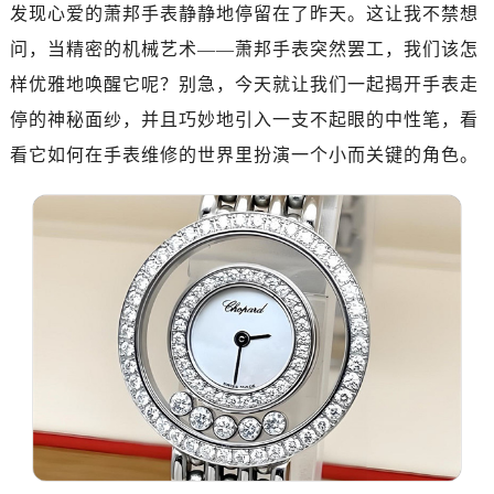
南昌市红谷滩新区红谷中大道998号绿地双子塔（中央广场）A1座办公楼14层07室（需提前预约）
发现心爱的萧邦手表静静地停留在了昨天。这让我不禁想
济南市历下区经十路11111号华润中心写字楼（万象城）15层1508室（需提前预约）
问，当精密的机械艺术——萧邦手表突然罢工，我们该怎
广州市天河区天河路230号万菱汇国际中心写字楼A塔7层704室（需提前预约）
样优雅地唤醒它呢？别急，今天就让我们一起揭开手表走
广州市越秀区环市东路371-375号世界贸易中心大厦南塔写字楼15层07室（需提前预约）
停的神秘面纱，并且巧妙地引入一支不起眼的中性笔，看
深圳市罗湖区深南东路5001号华润大厦写字楼17层1701室（需提前预约）
看它如何在手表维修的世界里扮演一个小而关键的角色。
惠州市惠城区江北文昌一路7号华贸大厦写字楼1座30层05室（需提前预约）
厦门市思明区湖滨东路95号华润大厦写字楼B座11层1104室（需提前预约）
福州市鼓楼区五四路128-1号恒力城写字楼15层03室（需提前预约）
成都市锦江区人民东路6号SAC东原中心写字楼24层2406B室（需提前预约）
重庆市江北区观音桥步行街2号融恒时代广场写字楼9层902室（需提前预约）
长沙市芙蓉区定王台街道建湘路393号世茂环球金融中心写字楼（芙蓉广场）10层13室（需提前预约）
郑州市二七区铭功路10号华润大厦写字楼29层2905室（需提前预约）
太原市迎泽区解放路15号亨得利名表服务中心（品牌授权店）3层整层（需提前预约）
沈阳市沈河区中街路137号亨得利名表服务中心（品牌授权店）1层整层（需提前预约）
沈阳市沈河区中街路83号亨得利名表服务中心（品牌授权店）1层整层（需提前预约）
乌鲁木齐市天山区红山路26号时代广场（CCMALL）C座17层17-B（需提前预约）