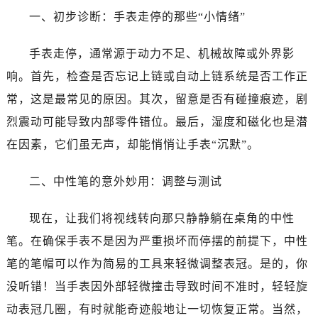
温州市鹿城区锦绣路1067号置信广场10层1015室（需提前预约）
一、初步诊断：手表走停的那些“小情绪”
哈尔滨市道里区友谊西路600号富力中心T2座写字楼29层03室（需提前预约）
大连市中山区人民路15号国际金融大厦7层G室（需提前预约）
手表走停，通常源于动力不足、机械故障或外界影
佛山市禅城区季华五路57号万科金融中心C座12层1205室（需提前预约）
响。首先，检查是否忘记上链或自动上链系统是否工作正
东莞市东城街道鸿福东路1号民盈国贸中心T1写字楼9层907室（需提前预约）
常，这是最常见的原因。其次，留意是否有碰撞痕迹，剧
无锡市梁溪区人民中路139号恒隆广场写字楼1座11层1104室（需提前预约）
烈震动可能导致内部零件错位。最后，湿度和磁化也是潜
南通市崇川区工农路57号圆融广场写字楼16层1603室（需提前预约）
在因素，它们虽无声，却能悄悄让手表“沉默”。
苏州市苏州工业园区星港街199号苏州中心办公楼C座22层08室（需提前预约）
武汉市江汉区解放大道686号世界贸易大厦38层09室（需提前预约）
二、中性笔的意外妙用：调整与测试
南宁市青秀区金湖路59号地王大厦12楼1224室（需提前预约）
合肥市蜀山区潜山路111号万象城华润大厦B座12楼03室（需提前预约）
现在，让我们将视线转向那只静静躺在桌角的中性
泉州市丰泽区宝洲路729号浦西万达中心写字楼A座7楼709室（需提前预约）
笔。在确保手表不是因为严重损坏而停摆的前提下，中性
青岛市南区山东路6号华润大厦B座22层04室（需提前预约）
笔的笔帽可以作为简易的工具来轻微调整表冠。是的，你
烟台市芝罘区胜利路139号万达金融中心A座907室（需提前预约）
长春市朝阳区西安大路727号中银大厦A座(旺进大厦)18层09室（需提前预约）
没听错！当手表因外部轻微撞击导致时间不准时，轻轻旋
贵阳市南明区都司高架桥路33号亨特国际金融中心14楼14D（需提前预约）
动表冠几圈，有时就能奇迹般地让一切恢复正常。当然，