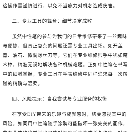
昆明市盘龙区北京路928号同德昆明广场写字楼10层06室（需提前预约）
这操作需谨慎进行，以免不当施力对机芯造成伤害。
石家庄市长安区中山东路39号勒泰中心写字楼B座13层07室（需提前预约）
西安市碑林区南关正街88号华侨城长安国际中心E座6楼10室（需提前预约）
三、专业工具的舞台：细节决定成败
海口市龙华区金贸东路5号海口华润大厦B座17层1707室（需提前预约）
唐山市路南区新华东道100号万达广场写字楼A座10层1002室（需提前预约）
虽然中性笔的参与为我们的日常维修带来了一丝趣味
台州市椒江区东海大道1800号腾达中心东1幢20楼2002室（需提前预约）
与便捷，但真正复杂的问题还需专业工具出场。如开盖
内蒙古自治区呼和浩特市玉泉区大学西街70号华润万象城写字楼（鄂尔多斯大厦）23层2326室（需提前预约）
器、油石、微调螺丝刀等，它们在专业维修师手中犹如魔
甘肃省兰州市七里河区西津西路16号兰州中心写字楼21层2102室（需提前预约）
术棒，精准无误地解决各种机械难题。正如中性笔在书写
重庆市解放碑渝中区民权路28号英利国际金融中心写字楼20层01室（需提前预约）
中的细腻掌握，专业工具在手表维修中同样追求每一次触
黑龙江省大庆市萨尔图区会战大街萧邦售后服务中心（需提前预约）
碰的精确与温柔。
黑龙江省鹤岗市向阳区红军路萧邦售后服务中心（需提前预约）
黑龙江省黑河市爱辉区中央街萧邦售后服务中心（需提前预约）
四、风险提示：自我尝试与专业服务的权衡
黑龙江省鸡西市鸡冠区红军路萧邦售后服务中心（需提前预约）
黑龙江省佳木斯市向阳区长安路萧邦售后服务中心（需提前预约）
在享受DIY带来的乐趣与成就感时，切莫忽视其中的
黑龙江省牡丹江市东安区太平路萧邦售后服务中心（需提前预约）
风险。如同用中性笔随手涂鸦可能破坏一张完美的画作，
黑龙江省七台河市桃山区大同街萧邦售后服务中心（需提前预约）