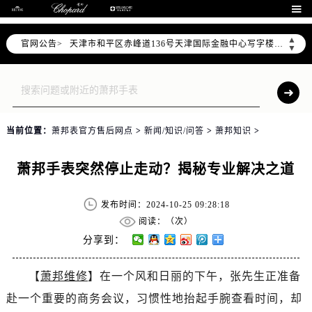
北京市东城区东长安街1号东方广场写字楼W3座6层602室（需提前预约）

北京市朝阳区建国门外大街甲6号华熙国际中心写字楼D座11层1102室（需提前预约）
▲
官网公告>
天津市和平区赤峰道136号天津国际金融中心写字楼26层2603室（需提前预约）
▼
上海市徐汇区虹桥路3号港汇中心写字楼2座37层3705室（需提前预约）
上海市黄浦区南京东路299号宏伊国际广场写字楼8层806室（需提前预约）
南京市秦淮区中山南路1号（新街口）南京中心写字楼22层C1-1室（需提前预约）
常州市新北区龙锦路1590号现代传媒中心写字楼5号楼10层1008室（需提前预约）
当前位置：
萧邦表官方售后网点
>
新闻/知识/问答
>
萧邦知识
>
徐州市鼓楼区淮海东路29号苏宁广场IFC国际金融中心写字楼35层3508室（需提前预约）
扬州市邗江区国展路29号星耀天地写字楼1号楼18层1803室（需提前预约）
萧邦手表突然停止走动？揭秘专业解决之道
盐城市盐都区世纪大道5号盐城金融城写字楼1号楼16层1604室（需提前预约）
泰州市海陵区永定东路399号置地商务中心东塔写字楼（华润万象城）17层1706室（需提前预约）
发布时间：2024-10-25 09:28:18
宁波市江北区大闸南路500号来福士广场办公楼20层2009室（需提前预约）
阅读：（
次）
杭州市上城区钱江路1366号华润大厦写字楼A座5层503-5室（需提前预约）
分享到：
金华市金东区东市南街777号金华万达广场写字楼4号楼22层2209室（需提前预约）
【
萧邦维修
】在一个风和日丽的下午，张先生正准备
绍兴市越城区胜利东路379号世茂天际中心写字楼8层805室（需提前预约）
赴一个重要的商务会议，习惯性地抬起手腕查看时间，却
嘉兴市南湖区广益路705号嘉兴世界贸易中心写字楼A座13层1304室（需提前预约）