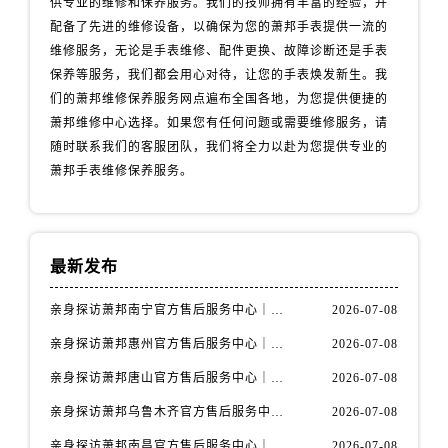
供专业的维修和保养服务。我们的技师拥有丰富的经验，并
山西省阳泉市郊区平阳东街与新城大道交叉口萧邦售后服务中心（需提前预约）
配备了先进的维修设备，以确保为您的萧邦手表提供一流的
山西省运城市盐湖区河东街萧邦售后服务中心（需提前预约）
维修服务，无论是手表维修、配件更换、故障诊断还是手表
山西省长治市潞州区英雄中路萧邦售后服务中心（需提前预约）
保养等服务，我们都会用心对待，让您的手表焕发新生。我
山西省太原市迎泽区迎泽街道解放路15号亨得利名表维修授权店3楼萧邦售后服务中心（需提前预约）
们的萧邦维修保养服务网点遍布全国各地，为您提供便捷的
天津市和平区赤峰道136号天津国际金融中心26层2603室萧邦售后服务中心（需提前预约）
萧邦维修中心选择。如果您有任何问题或需要维修服务，请
安徽省安庆市迎江区人民路萧邦售后服务中心（需提前预约）
随时联系我们的客服团队，我们将全力以赴为您提供专业的
萧邦手表维修保养服务。
安徽省蚌埠市蚌山区淮河路萧邦售后服务中心（需提前预约）
安徽省亳州市谯城区魏武大道萧邦售后服务中心（需提前预约）
安徽省池州市贵池区长江路萧邦售后服务中心（需提前预约）
安徽省滁州市琅琊区南谯北路萧邦售后服务中心（需提前预约）
最新发布
安徽省阜阳市颍州区颍州北路萧邦售后服务中心（需提前预约）
亲身探访萧邦南宁官方售后服务中心｜网点地址与电话（2026年7月最新）
2026-07-08
安徽省淮北市相山区淮海路萧邦售后服务中心（需提前预约）
安徽省淮南市田家庵区国庆中路萧邦售后服务中心（需提前预约）
亲身探访萧邦惠州官方售后服务中心｜网点地址及热线（2026年7月最新）
2026-07-08
安徽省黄山市屯溪区黄山西路萧邦售后服务中心（需提前预约）
亲身探访萧邦唐山官方售后服务中心｜全新地址及服务热线（2026年7月最新）
2026-07-08
安徽省六安市金安区解放中路萧邦售后服务中心（需提前预约）
亲身探访萧邦乌鲁木齐官方售后服务中心｜网点地址与服务热线（2026年7月最新）
2026-07-08
安徽省马鞍山市雨山区湖南西路萧邦售后服务中心（需提前预约）
亲身探访萧邦南昌官方售后服务中心｜详细地址及客服热线（2026年7月最新）
2026-07-08