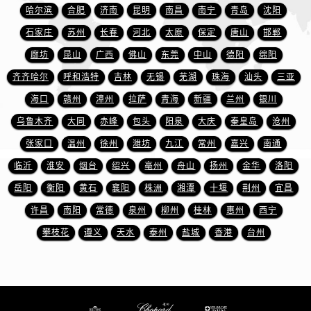
山东省东营市东营区济南路萧邦售后服务中心（需提前预约）
哈尔滨
合肥
济南
昆明
南昌
南宁
青岛
沈阳
山东省济南市历下区经十路11111号华润中心写字楼（万象城）15层1508室萧邦售后服务中心（需提前预约）
石家庄
苏州
长春
河北
太原
保定
唐山
邯郸
山东省济宁市任城区太白楼路萧邦售后服务中心（需提前预约）
廊坊
昆山
广西
佛山
东莞
中山
德阳
绵阳
山东省莱芜市文化南路8号银座商城名表维修一楼名表维修萧邦售后服务中心（需提前预约）
齐齐哈尔
呼和浩特
吉林
无锡
芜湖
珠海
汕头
三亚
山东省临沂市兰山区解放路萧邦售后服务中心（需提前预约）
海口
赣州
漳州
拉萨
青海
新疆
兰州
银川
山东省日照市东港区烟台路萧邦售后服务中心（需提前预约）
山东省泰安市泰山区财源街道泰山大街萧邦售后服务中心（需提前预约）
乌鲁木齐
大同
赤峰
包头
阳泉
大庆
秦皇岛
沧州
山东省威海市环翠区新威海路89号振华商厦一楼名表维修萧邦售后服务中心（需提前预约）
张家口
温州
徐州
潍坊
九江
常州
嘉兴
南通
山东省潍坊市奎文区东风东街萧邦售后服务中心（需提前预约）
临沂
淮安
烟台
绍兴
亳州
舟山
扬州
金华
洛阳
山东省枣庄市滕州市北辛路与善国路交叉口萧邦售后服务中心（需提前预约）
岳阳
衡阳
黄石
襄阳
株洲
湘潭
十堰
荆州
宜昌
山东省淄博市张店区金晶大道萧邦售后服务中心（需提前预约）
许昌
南阳
常德
泉州
柳州
桂林
惠州
西宁
上海市黄浦区南京东路299号宏伊国际广场写字楼8层806室萧邦售后服务中心（需提前预约）
攀枝花
遵义
天水
泰州
盐城
香港
台州
上海市徐汇区虹桥路3号港汇中心2座37层3705室萧邦售后服务中心（需提前预约）
浙江省杭州市上城区钱江路1366号华润大厦A座5层503-5室萧邦售后服务中心（需提前预约）
浙江省湖州市吴兴区劳动路萧邦售后服务中心（需提前预约）
浙江省嘉兴市南湖区广益路705号嘉兴世界贸易中心A座13层1304室萧邦售后服务中心（需提前预约）