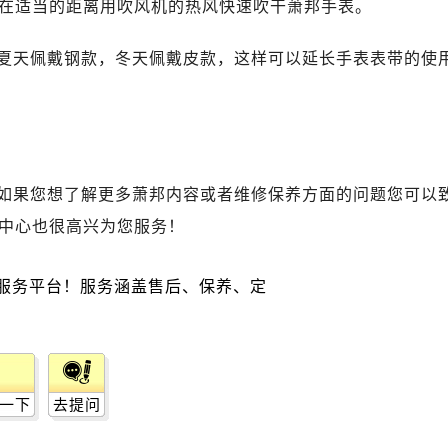
在适当的距离用吹风机的热风快速吹干萧邦手表。
广场写字楼10层06室（需提前预约）
心写字楼B座13层07室（需提前预约）
夏天佩戴钢款，冬天佩戴皮款，这样可以延长手表表带的使
安国际中心E座6楼10室（需提前预约）
B座17层1707室（需提前预约）
写字楼A座10层1002室（需提前预约）
心东1幢20楼2002室（需提前预约）
街70号华润万象城写字楼（鄂尔多斯大厦）23层2326室（需
如果您想了解更多萧邦内容或者维修保养方面的问题您可以
州中心写字楼21层2102室（需提前预约）
中心也很高兴为您服务！
国际金融中心写字楼20层01室（需提前预约）
邦售后服务中心（需提前预约）
后服务中心（需提前预约）
后服务中心（需提前预约）
后服务中心（需提前预约）
售后服务中心（需提前预约）
售后服务中心（需提前预约）
一下
去提问
售后服务中心（需提前预约）