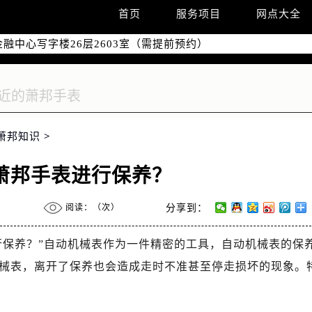
字楼W3座6层602室（需提前预约）
首页
服务项目
网点大全
国际中心写字楼D座11层1102室（需提前预约）
融中心写字楼26层2603室（需提前预约）
2座37层3705室（需提前预约）
际广场写字楼8层806室（需提前预约）
南京中心写字楼22层C1-1室（需提前预约）
中心写字楼5号楼10层1008室（需提前预约）
萧邦知识
>
FC国际金融中心写字楼35层3508室（需提前预约）
楼1号楼18层1803室（需提前预约）
萧邦手表进行保养？
字楼1号楼16层1604室（需提前预约）
务中心东塔写字楼（华润万象城）17层1706室（需提前预约）
阅读：（
次）
分享到：
场办公楼20层2009室（需提前预约）
写字楼A座5层503-5室（需提前预约）
行保养？”自动机械表作为一件精密的工具，自动机械表的保
广场写字楼4号楼22层2209室（需提前预约）
械表，离开了保养也会造成走时不准甚至停走损坏的现象。
际中心写字楼8层805室（需提前预约）
易中心写字楼A座13层1304室（需提前预约）