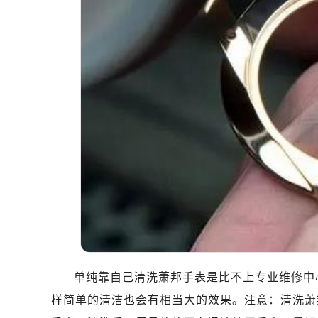
温州市鹿城区锦绣路1067号置信广场
哈尔滨市道里区友谊西路600号富力中
大连市中山区人民路15号国际金融大
佛山市禅城区季华五路57号万科金融中
东莞市东城街道鸿福东路1号民盈国贸
无锡市梁溪区人民中路139号恒隆广场
南通市崇川区工农路57号圆融广场写字
苏州市苏州工业园区星港街199号苏州
武汉市江汉区解放大道686号世界贸易
南宁市青秀区金湖路59号地王大厦12
合肥市蜀山区潜山路111号万象城华润
泉州市丰泽区宝洲路729号浦西万达中
青岛市南区山东路6号华润大厦B座2
烟台市芝罘区胜利路139号万达金融中
单纯靠自己清洗萧邦手表是比不上专业维修中
长春市朝阳区西安大路727号中银大厦
样简单的清洁也会有相当大的效果。注意：清洗萧
贵阳市南明区都司高架桥路33号亨特