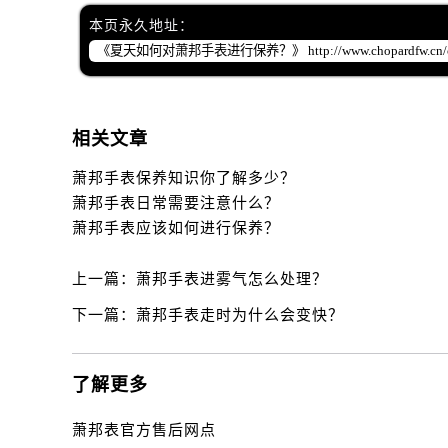
黑龙江省齐齐哈尔市龙沙区龙华路萧
本页永久地址：
黑龙江省双鸭山市尖山区新兴大街萧
黑龙江省绥化市北林区新华街与康庄
黑龙江省伊春市伊美区通河路萧邦售
吉林省白城市洮北区明仁南街萧邦售
相关文章
吉林省白山市浑江区浑江大街萧邦售
吉林省吉林市船营区河南街萧邦售后
萧邦手表保养知识你了解多少？
萧邦手表日常需要注意什么？
吉林省辽源市龙山区人民大街萧邦售
萧邦手表应该如何进行保养？
吉林省梅河口市新华街道梅河大街萧
吉林省四平市铁东区紫气大路与南九
上一篇：
萧邦手表进雾气怎么处理？
吉林省松原市宁江区五环大街萧邦售
下一篇：
萧邦手表走时为什么会变快？
吉林省通化市东昌区环通乡江南大街
吉林省延边市延吉市解放路萧邦售后
辽宁省鞍山市铁东区站前街萧邦售后
了解更多
辽宁省本溪市平山区胜利路萧邦售后
辽宁省朝阳市双塔区新华路萧邦售后
萧邦表官方售后网点