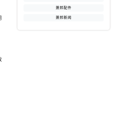
萧邦配件
用
萧邦新闻
提前预约）
致