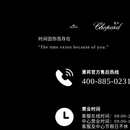
内蒙古自治区包头市青山区幸福路甲
内蒙古自治区赤峰市红山区哈达街萧
内蒙古自治区鄂尔多斯市东胜区伊金
内蒙古自治区呼伦贝尔市海拉尔区中
内蒙古自治区通辽市科尔沁区明仁大
时间因你而存在
内蒙古自治区乌海市海勃湾区人民南
"The time exists because of you.”
内蒙古自治区乌兰察布市集宁区恩和
内蒙古自治区锡林郭勒盟市锡林浩特
内蒙古自治区兴安盟市乌兰浩特市兴
萧邦官方售后热线
山西省大同市平城区迎宾街萧邦售后
400-885-023
山西省晋城市城区黄华街萧邦售后服
山西省晋中市榆次区顺城街萧邦售后
山西省临汾市尧都区解放路萧邦售后
山西省吕梁市离石区永宁中路与建设
营业时间
山西省朔州市朔城区怡西路与鄯阳西
客服在线时间：08:00-2
中心营业时间：09:00-1
山西省忻州市忻府区和平东街与七一
客服及中心节假日不休