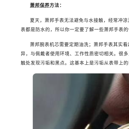
南昌市红谷滩新区红谷中大道998号
萧邦保养
方法：
济南市历下区经十路11111号华润中
广州市天河区天河路230号万菱汇国
夏天，萧邦手表无法避免与水接触，经常冲凉
广州市越秀区环市东路371-375号
表都是防水的，所以你一定要了解一些萧邦手表的
深圳市罗湖区深南东路5001号华润大
惠州市惠城区江北文昌一路7号华贸大
萧邦腕表机芯需要定期油洗；萧邦手表其实看
厦门市思明区湖滨东路95号华润大厦写
异，与佩戴者使用环境、工作性质密切相关。很多
福州市鼓楼区五四路128-1号恒力城
触处发现污垢和黑点。这基本上是污垢从表带上的
成都市锦江区人民东路6号SAC东原中
重庆市江北区观音桥步行街2号融恒时
长沙市芙蓉区定王台街道建湘路393
郑州市二七区铭功路10号华润大厦写字
太原市迎泽区解放路15号亨得利名
沈阳市沈河区中街路137号亨得利名
沈阳市沈河区中街路83号亨得利名
乌鲁木齐市天山区红山路26号时代广场