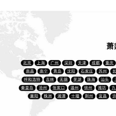
辽宁省丹东市振兴区七经街萧邦售后
辽宁省抚顺市新抚区东一路萧邦售后
辽宁省阜新市海州区解放大街萧邦售
辽宁省葫芦岛市连山区中央路萧邦售
辽宁省锦州市古塔区中央大街萧邦售
辽宁省辽阳市白塔区新运大街萧邦售
萧
辽宁省盘锦市兴隆台区石油大街萧邦
辽宁省铁岭市银州区南马路萧邦售后
辽宁省营口市站前区市府路与渤海大
北京
上海
广州
深圳
天津
成都
重庆
辽宁省沈阳市沈河区中街路137号亨
南昌
南宁
青岛
沈阳
石家庄
苏州
辽宁省沈阳市沈河区中街路83号亨
呼和浩特
吉林
无锡
芜湖
珠海
汕头
北京市朝阳区建国门外大街甲6号华熙
秦皇岛
沧州
张家口
温州
徐州
潍坊
九
北京市东城区东长安街1号王府井东方
襄阳
株洲
湘潭
十堰
荆州
宜昌
河北省保定市竞秀区朝阳北大街北国
内蒙古自治区阿拉善盟市左旗土尔扈
内蒙古自治区巴彦淖尔市临河区新华