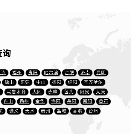
查询
大连
福州
贵阳
哈尔滨
合肥
济南
昆明
佛山
东莞
中山
德阳
绵阳
齐齐哈尔
川
乌鲁木齐
大同
赤峰
包头
阳泉
大庆
舟山
扬州
金华
洛阳
岳阳
衡阳
黄石
花
遵义
天水
泰州
盐城
香港
台州