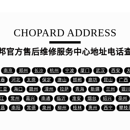
服务中心（需提前预约）
服务中心（需提前预约）
后服务中心（需提前预约）
后服务中心（需提前预约）
CHOPARD ADDRESS
后服务中心（需提前预约）
后服务中心（需提前预约）
邦官方售后维修服务中心地址电话
售后服务中心（需提前预约）
服务中心（需提前预约）
街交叉口萧邦售后服务中心（需提前预约）
南京
郑州
长沙
杭州
宁波
厦门
武汉
西安
得利名表维修授权店1楼萧邦售后服务中心（需提前预约）
长春
河北
太原
保定
唐山
邯郸
廊坊
昆山
广西
得利名表维修授权店1楼萧邦售后服务中心（需提前预约）
三亚
海口
赣州
漳州
拉萨
青海
新疆
兰州
银
国际中心D座11层1102室萧邦售后服务中心（需提前预约）
江
常州
嘉兴
南通
临沂
淮安
烟台
绍兴
亳州
广场W3座6层602室萧邦售后服务中心（需提前预约）
许昌
南阳
常德
泉州
柳州
桂林
惠州
西宁
攀枝
先天下萧邦售后服务中心（需提前预约）
特大街萧邦售后服务中心（需提前预约）
街萧邦售后服务中心（需提前预约）