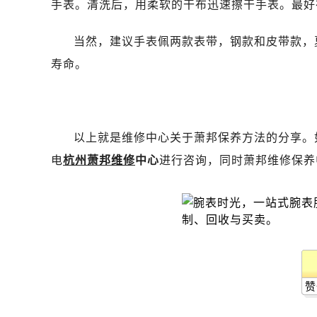
手表。清洗后，用柔软的干布迅速擦干手表。最好
昆明市盘龙区北京路928号同德昆明
石家庄市长安区中山东路39号勒泰中
当然，建议手表佩两款表带，钢款和皮带款，
西安市碑林区南关正街88号华侨城长
寿命。
海口市龙华区金贸东路5号海口华润大厦
唐山市路南区新华东道100号万达广场
台州市椒江区东海大道1800号腾达中
内蒙古自治区呼和浩特市玉泉区大学西
以上就是维修中心关于萧邦保养方法的分享。
甘肃省兰州市七里河区西津西路16号兰
电
杭州萧邦维修
中心
进行咨询，同时萧邦维修保养
重庆市解放碑渝中区民权路28号英利
黑龙江省大庆市萨尔图区会战大街萧
黑龙江省鹤岗市向阳区红军路萧邦售
黑龙江省黑河市爱辉区中央街萧邦售
黑龙江省鸡西市鸡冠区红军路萧邦售
黑龙江省佳木斯市向阳区长安路萧邦
黑龙江省牡丹江市东安区太平路萧邦
赞
黑龙江省七台河市桃山区大同街萧邦