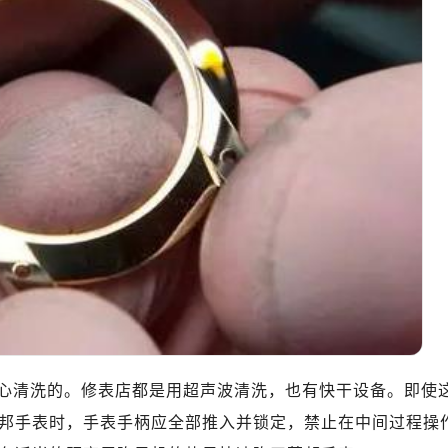
10层1015室（需提前预约）
心T2座写字楼29层03室（需提前预约）
厦7层G室（需提前预约）
心C座12层1205室（需提前预约）
中心T1写字楼9层907室（需提前预约）
写字楼1座11层1104室（需提前预约）
楼16层1603室（需提前预约）
中心办公楼C座22层08室（需提前预约）
大厦38层09室（需提前预约）
楼1224室（需提前预约）
大厦B座12楼03室（需提前预约）
心写字楼A座7楼709室（需提前预约）
2层04室（需提前预约）
心A座907室（需提前预约）
心清洗的。修表店都是用超声波清洗，也有快干设备。即使
A座(旺进大厦)18层09室（需提前预约）
邦手表时，手表手柄应全部推入并锁定，禁止在中间过程操
国际金融中心14楼14D（需提前预约）