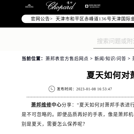
北京市东城区东长安街1号东方广场写
北京市朝阳区建国门外大街甲6号华熙
官网公告>
天津市和平区赤峰道136号天津国际金
上海市徐汇区虹桥路3号港汇中心写字楼
上海市黄浦区南京东路299号宏伊国
南京市秦淮区中山南路1号（新街口）
常州市新北区龙锦路1590号现代传媒
当前位置：
萧邦表官方售后网点
>
新闻/知识/问答
>
徐州市鼓楼区淮海东路29号苏宁广场I
扬州市邗江区国展路29号星耀天地写字
夏天如何对
盐城市盐都区世纪大道5号盐城金融城写
泰州市海陵区永定东路399号置地商
发布时间：2023-01-08 16:53:47
宁波市江北区大闸南路500号来福士广
杭州市上城区钱江路1366号华润大厦
萧邦维修
中心
分享：“夏天如何对萧邦手表进
金华市金东区东市南街777号金华万达
是不可忽略的。即便品质再好的手表，像是萧邦机
绍兴市越城区胜利东路379号世茂天
别是夏天，需要怎么保养呢？
嘉兴市南湖区广益路705号嘉兴世界贸