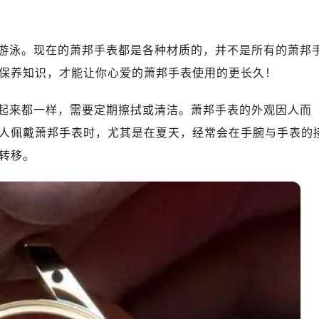
绿地双子塔（中央广场）A1座办公楼14层07室（需提前预约）
心写字楼（万象城）15层1508室（需提前预约）
际中心写字楼A塔7层704室（需提前预约）
游泳。现在的萧邦手表都是各种材质的，并不是所有的萧邦
世界贸易中心大厦南塔写字楼15层07室（需提前预约）
保养知识，才能让你心爱的萧邦手表使用的更长久！
厦写字楼17层1701室（需提前预约）
厦写字楼1座30层05室（需提前预约）
起来都一样，需要定期擦拭或清洁。萧邦手表的外观因人而
字楼B座11层1104室（需提前预约）
人佩戴萧邦手表时，尤其是在夏天，经常会在手腕与手表的
写字楼15层03室（需提前预约）
转移。
心写字楼24层2406B室（需提前预约）
代广场写字楼9层902室（需提前预约）
号世茂环球金融中心写字楼（芙蓉广场）10层13室（需提前预约
楼29层2905室（需提前预约）
表服务中心（品牌授权店）3层整层（需提前预约）
表服务中心（品牌授权店）1层整层（需提前预约）
表服务中心（品牌授权店）1层整层（需提前预约）
（CCMALL）C座17层17-B（需提前预约）