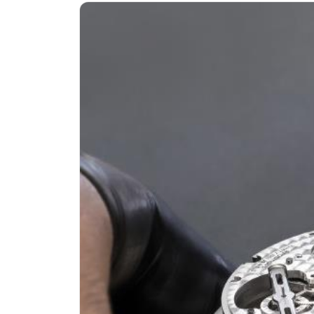
南昌市红谷滩新区红谷中大道998号
济南市历下区经十路11111号华润中
广州市天河区天河路230号万菱汇国
广州市越秀区环市东路371-375号
深圳市罗湖区深南东路5001号华润大
惠州市惠城区江北文昌一路7号华贸大
厦门市思明区湖滨东路95号华润大厦写
福州市鼓楼区五四路128-1号恒力城
成都市锦江区人民东路6号SAC东原中
重庆市江北区观音桥步行街2号融恒时
长沙市芙蓉区定王台街道建湘路393
郑州市二七区铭功路10号华润大厦写字
太原市迎泽区解放路15号亨得利名
沈阳市沈河区中街路137号亨得利名
沈阳市沈河区中街路83号亨得利名
乌鲁木齐市天山区红山路26号时代广场