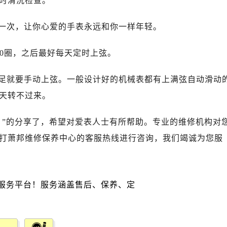
时清洗检查。
广场写字楼10层06室（需提前预约）
心写字楼B座13层07室（需提前预约）
一次，让你心爱的手表永远和你一样年轻。
安国际中心E座6楼10室（需提前预约）
B座17层1707室（需提前预约）
30圈，之后最好每天定时上弦。
写字楼A座10层1002室（需提前预约）
心东1幢20楼2002室（需提前预约）
足就要手动上弦。一般设计好的机械表都有上满弦自动滑动
街70号华润万象城写字楼（鄂尔多斯大厦）23层2326室（需
天转不过来。
州中心写字楼21层2102室（需提前预约）
国际金融中心写字楼20层01室（需提前预约）
？”的分享了，希望对爱表人士有所帮助。专业的维修机构对
邦售后服务中心（需提前预约）
打萧邦维修保养中心的客服热线进行咨询，我们竭诚为您服
后服务中心（需提前预约）
后服务中心（需提前预约）
后服务中心（需提前预约）
售后服务中心（需提前预约）
售后服务中心（需提前预约）
售后服务中心（需提前预约）