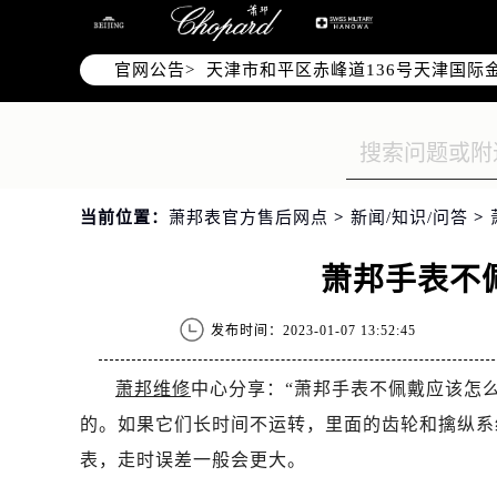
北京市东城区东长安街1号东方广场写
北京市朝阳区建国门外大街甲6号华熙
官网公告>
天津市和平区赤峰道136号天津国际金
上海市徐汇区虹桥路3号港汇中心写字楼
上海市黄浦区南京东路299号宏伊国
南京市秦淮区中山南路1号（新街口）
常州市新北区龙锦路1590号现代传媒
当前位置：
萧邦表官方售后网点
>
新闻/知识/问答
>
徐州市鼓楼区淮海东路29号苏宁广场I
扬州市邗江区国展路29号星耀天地写字
萧邦手表不
盐城市盐都区世纪大道5号盐城金融城写
泰州市海陵区永定东路399号置地商
发布时间：2023-01-07 13:52:45
宁波市江北区大闸南路500号来福士广
杭州市上城区钱江路1366号华润大厦
萧邦维修
中心分享：“萧邦手表不佩戴应该怎
金华市金东区东市南街777号金华万达
的。如果它们长时间不运转，里面的齿轮和擒纵系
绍兴市越城区胜利东路379号世茂天
表，走时误差一般会更大。
嘉兴市南湖区广益路705号嘉兴世界贸