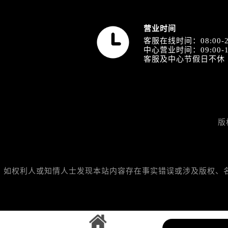
山西省阳泉市郊区平阳东街与新城大
山西省运城市盐湖区河东街萧邦售后
营业时间
山西省长治市潞州区英雄中路萧邦售
客服在线时间：08:00-2
山西省太原市迎泽区迎泽街道解放路
中心营业时间：09:00-1
客服及中心节假日不休
天津市和平区赤峰道136号天津国际金
安徽省安庆市迎江区人民路萧邦售后
安徽省蚌埠市蚌山区淮河路萧邦售后
安徽省亳州市谯城区魏武大道萧邦售
安徽省池州市贵池区长江路萧邦售后
版
安徽省滁州市琅琊区南谯北路萧邦售
安徽省阜阳市颍州区颍州北路萧邦售
安徽省淮北市相山区淮海路萧邦售后
如权利人或知情人士发现本站内容存在事实错误或涉及版权、名誉权
安徽省淮南市田家庵区国庆中路萧邦
安徽省黄山市屯溪区黄山西路萧邦售
安徽省六安市金安区解放中路萧邦售
安徽省马鞍山市雨山区湖南西路萧邦