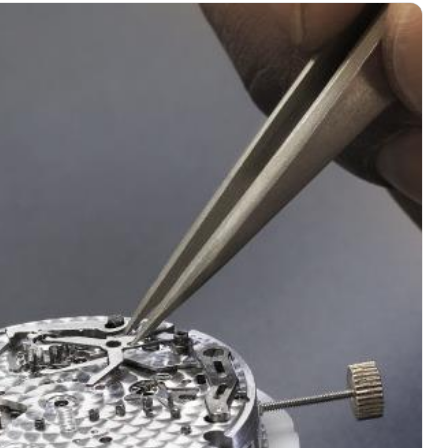
绿地双子塔（中央广场）A1座办公楼14层07室（需提前预约）
心写字楼（万象城）15层1508室（需提前预约）
际中心写字楼A塔7层704室（需提前预约）
世界贸易中心大厦南塔写字楼15层07室（需提前预约）
厦写字楼17层1701室（需提前预约）
厦写字楼1座30层05室（需提前预约）
字楼B座11层1104室（需提前预约）
写字楼15层03室（需提前预约）
心写字楼24层2406B室（需提前预约）
代广场写字楼9层902室（需提前预约）
号世茂环球金融中心写字楼（芙蓉广场）10层13室（需提前预约
楼29层2905室（需提前预约）
表服务中心（品牌授权店）3层整层（需提前预约）
表服务中心（品牌授权店）1层整层（需提前预约）
表服务中心（品牌授权店）1层整层（需提前预约）
（CCMALL）C座17层17-B（需提前预约）