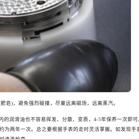
10层1015室（需提前预约）
心T2座写字楼29层03室（需提前预约）
厦7层G室（需提前预约）
心C座12层1205室（需提前预约）
中心T1写字楼9层907室（需提前预约）
写字楼1座11层1104室（需提前预约）
楼16层1603室（需提前预约）
中心办公楼C座22层08室（需提前预约）
大厦38层09室（需提前预约）
楼1224室（需提前预约）
大厦B座12楼03室（需提前预约）
心写字楼A座7楼709室（需提前预约）
打肥皂)，避免强烈碰撞，尽量远离磁场，远离蒸汽。
2层04室（需提前预约）
心A座907室（需提前预约）
内的润滑油也不容易挥发、分散、变质，4-5年保养一次即可
A座(旺进大厦)18层09室（需提前预约）
约为两年一次。总之要根据手表的走时灵活掌握。如发现手
国际金融中心14楼14D（需提前预约）