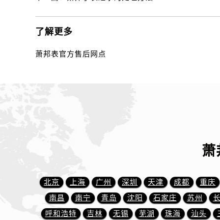
辽宁省丹东市振兴区七经街萧邦售后
辽宁省抚顺市新抚区东一路萧邦售后
辽宁省阜新市海州区解放大街萧邦售
了解更多
辽宁省葫芦岛市连山区中央路萧邦售
萧邦表官方售后网点
辽宁省锦州市古塔区中央大街萧邦售
辽宁省辽阳市白塔区新运大街萧邦售
辽宁省盘锦市兴隆台区石油大街萧邦
辽宁省铁岭市银州区南马路萧邦售后
辽宁省营口市站前区市府路与渤海大
辽宁省沈阳市沈河区中街路137号亨
辽宁省沈阳市沈河区中街路83号亨
萧
北京市朝阳区建国门外大街甲6号华熙
北京市东城区东长安街1号王府井东方
河北省保定市竞秀区朝阳北大街北国
北京
上海
广州
深圳
天津
成都
重庆
内蒙古自治区阿拉善盟市左旗土尔扈
南昌
南宁
青岛
沈阳
石家庄
苏州
内蒙古自治区巴彦淖尔市临河区新华
呼和浩特
吉林
无锡
芜湖
珠海
汕头