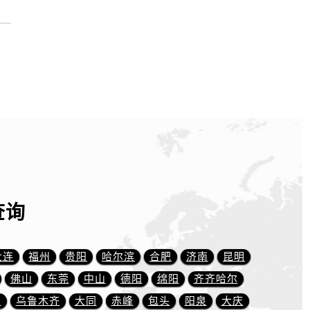
查询
大连
福州
贵阳
哈尔滨
合肥
济南
昆明
佛山
东莞
中山
德阳
绵阳
齐齐哈尔
川
乌鲁木齐
大同
赤峰
包头
阳泉
大庆