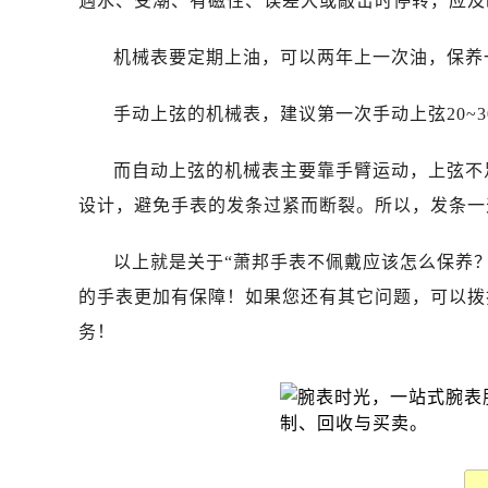
遇水、受潮、有磁性、误差大或敲击时停转，应及
昆明市盘龙区北京路928号同德昆明
石家庄市长安区中山东路39号勒泰中
机械表要定期上油，可以两年上一次油，保养
西安市碑林区南关正街88号华侨城长
海口市龙华区金贸东路5号海口华润大厦
手动上弦的机械表，建议第一次手动上弦20~
唐山市路南区新华东道100号万达广场
台州市椒江区东海大道1800号腾达中
而自动上弦的机械表主要靠手臂运动，上弦不
内蒙古自治区呼和浩特市玉泉区大学西
设计，避免手表的发条过紧而断裂。所以，发条一
甘肃省兰州市七里河区西津西路16号兰
重庆市解放碑渝中区民权路28号英利
以上就是关于“萧邦手表不佩戴应该怎么保养
黑龙江省大庆市萨尔图区会战大街萧
的手表更加有保障！如果您还有其它问题，可以拨
黑龙江省鹤岗市向阳区红军路萧邦售
务！
黑龙江省黑河市爱辉区中央街萧邦售
黑龙江省鸡西市鸡冠区红军路萧邦售
黑龙江省佳木斯市向阳区长安路萧邦
黑龙江省牡丹江市东安区太平路萧邦
黑龙江省七台河市桃山区大同街萧邦