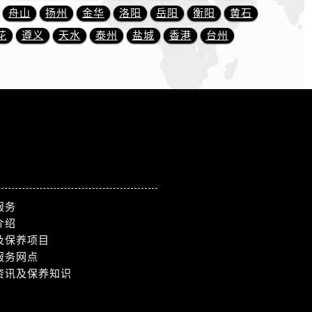
舟山
扬州
金华
洛阳
岳阳
衡阳
黄石
花
遵义
天水
泰州
盐城
香港
台州
服务
介绍
及保养项目
服务网点
资讯及保养知识