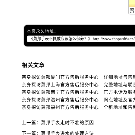
黑龙江省齐齐哈尔市龙沙区龙华路萧
黑龙江省双鸭山市尖山区新兴大街萧
赞
黑龙江省绥化市北林区新华街与康庄
黑龙江省伊春市伊美区通河路萧邦售
本页永久地址：
吉林省白城市洮北区明仁南街萧邦售
吉林省白山市浑江区浑江大街萧邦售
吉林省吉林市船营区河南街萧邦售后
吉林省辽源市龙山区人民大街萧邦售
相关文章
吉林省梅河口市新华街道梅河大街萧
吉林省四平市铁东区紫气大路与南九
吉林省松原市宁江区五环大街萧邦售
吉林省通化市东昌区环通乡江南大街
吉林省延边市延吉市解放路萧邦售后
辽宁省鞍山市铁东区站前街萧邦售后
辽宁省本溪市平山区胜利路萧邦售后
上一篇：
萧邦手表走时不准的原因
辽宁省朝阳市双塔区新华路萧邦售后
下一篇：
萧邦手表进水的处理方法