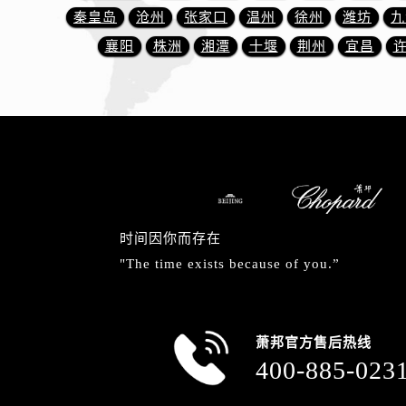
内蒙古自治区包头市青山区幸福路甲
秦皇岛
沧州
张家口
温州
徐州
潍坊
九
内蒙古自治区赤峰市红山区哈达街萧
襄阳
株洲
湘潭
十堰
荆州
宜昌
内蒙古自治区鄂尔多斯市东胜区伊金
内蒙古自治区呼伦贝尔市海拉尔区中
内蒙古自治区通辽市科尔沁区明仁大
内蒙古自治区乌海市海勃湾区人民南
内蒙古自治区乌兰察布市集宁区恩和
内蒙古自治区锡林郭勒盟市锡林浩特
内蒙古自治区兴安盟市乌兰浩特市兴
山西省大同市平城区迎宾街萧邦售后
时间因你而存在
山西省晋城市城区黄华街萧邦售后服
"The time exists because of you.”
山西省晋中市榆次区顺城街萧邦售后
山西省临汾市尧都区解放路萧邦售后
山西省吕梁市离石区永宁中路与建设
萧邦官方售后热线
山西省朔州市朔城区怡西路与鄯阳西
400-885-023
山西省忻州市忻府区和平东街与七一