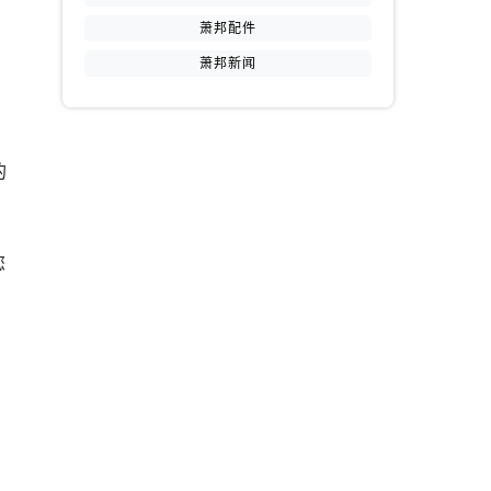
萧邦配件
萧邦新闻
的
提前预约）
您