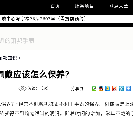
字楼W3座6层602室（需提前预约）
首页
服务项目
网点大全
国际中心写字楼D座11层1102室（需提前预约）
融中心写字楼26层2603室（需提前预约）
2座37层3705室（需提前预约）
际广场写字楼8层806室（需提前预约）
南京中心写字楼22层C1-1室（需提前预约）
中心写字楼5号楼10层1008室（需提前预约）
萧邦知识
>
FC国际金融中心写字楼35层3508室（需提前预约）
楼1号楼18层1803室（需提前预约）
佩戴应该怎么保养？
字楼1号楼16层1604室（需提前预约）
务中心东塔写字楼（华润万象城）17层1706室（需提前预约）
阅读：（
次）
分享到：
场办公楼20层2009室（需提前预约）
写字楼A座5层503-5室（需提前预约）
么保养？”经常不佩戴机械表不利于手表的保养。机械表是上
广场写字楼4号楼22层2209室（需提前预约）
统就得不到均匀适当的润滑。随着时间的增加，常年不戴的
际中心写字楼8层805室（需提前预约）
易中心写字楼A座13层1304室（需提前预约）