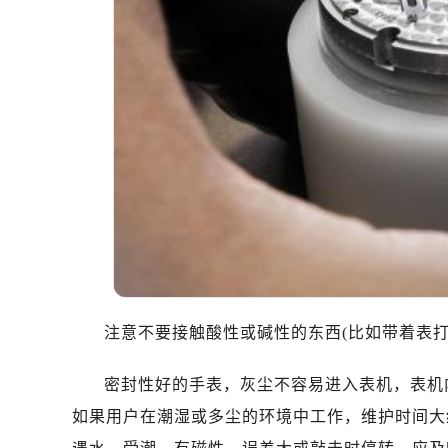
温州市鹿城区锦绣路1067号置信广场
哈尔滨市道里区友谊西路600号富力中
大连市中山区人民路15号国际金融大
佛山市禅城区季华五路57号万科金融中
东莞市东城街道鸿福东路1号民盈国贸
无锡市梁溪区人民中路139号恒隆广场
南通市崇川区工农路57号圆融广场写字
苏州市苏州工业园区星港街199号苏州
武汉市江汉区解放大道686号世界贸易
南宁市青秀区金湖路59号地王大厦12
合肥市蜀山区潜山路111号万象城华润
泉州市丰泽区宝洲路729号浦西万达中
注意不要接触酸性或碱性的东西(比如带着表
青岛市南区山东路6号华润大厦B座2
烟台市芝罘区胜利路139号万达金融中
密封性好的手表，灰尘不容易进入表机，表机
长春市朝阳区西安大路727号中银大厦
如果用户在潮湿或多尘的环境中工作，维护时间大
贵阳市南明区都司高架桥路33号亨特