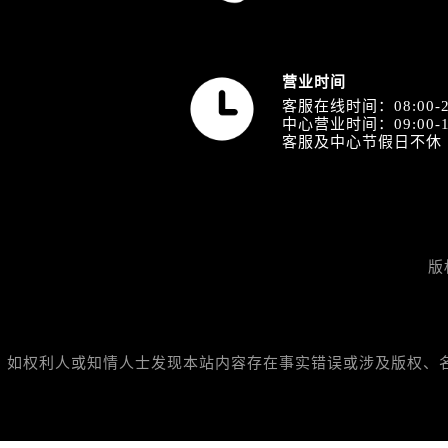
内蒙古自治区包头市青山区幸福路甲
内蒙古自治区赤峰市红山区哈达街萧
内蒙古自治区鄂尔多斯市东胜区伊金
营业时间
内蒙古自治区呼伦贝尔市海拉尔区中
客服在线时间：08:00-2
内蒙古自治区通辽市科尔沁区明仁大
中心营业时间：09:00-1
客服及中心节假日不休
内蒙古自治区乌海市海勃湾区人民南
内蒙古自治区乌兰察布市集宁区恩和
内蒙古自治区锡林郭勒盟市锡林浩特
内蒙古自治区兴安盟市乌兰浩特市兴
山西省大同市平城区迎宾街萧邦售后
版
山西省晋城市城区黄华街萧邦售后服
山西省晋中市榆次区顺城街萧邦售后
山西省临汾市尧都区解放路萧邦售后
如权利人或知情人士发现本站内容存在事实错误或涉及版权、名誉权
山西省吕梁市离石区永宁中路与建设
山西省朔州市朔城区怡西路与鄯阳西
山西省忻州市忻府区和平东街与七一