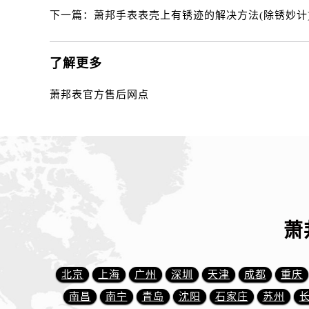
黑龙江省齐齐哈尔市龙沙区龙华路萧
下一篇：
萧邦手表表壳上有锈迹的解决方法(除锈妙计
黑龙江省双鸭山市尖山区新兴大街萧
黑龙江省绥化市北林区新华街与康庄
了解更多
黑龙江省伊春市伊美区通河路萧邦售
吉林省白城市洮北区明仁南街萧邦售
萧邦表官方售后网点
吉林省白山市浑江区浑江大街萧邦售
吉林省吉林市船营区河南街萧邦售后
吉林省辽源市龙山区人民大街萧邦售
吉林省梅河口市新华街道梅河大街萧
吉林省四平市铁东区紫气大路与南九
吉林省松原市宁江区五环大街萧邦售
吉林省通化市东昌区环通乡江南大街
萧
吉林省延边市延吉市解放路萧邦售后
辽宁省鞍山市铁东区站前街萧邦售后
北京
上海
广州
深圳
天津
成都
重庆
辽宁省本溪市平山区胜利路萧邦售后
辽宁省朝阳市双塔区新华路萧邦售后
南昌
南宁
青岛
沈阳
石家庄
苏州