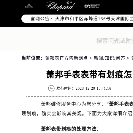
北京市东城区东长安街1号东方广场写
北京市朝阳区建国门外大街甲6号华熙
官网公告>
天津市和平区赤峰道136号天津国际金
上海市徐汇区虹桥路3号港汇中心写字楼
上海市黄浦区南京东路299号宏伊国
南京市秦淮区中山南路1号（新街口）
常州市新北区龙锦路1590号现代传媒
当前位置：
萧邦表官方售后网点
>
新闻/知识/问答
>
徐州市鼓楼区淮海东路29号苏宁广场I
扬州市邗江区国展路29号星耀天地写字
萧邦手表表带有划痕怎
盐城市盐都区世纪大道5号盐城金融城写
泰州市海陵区永定东路399号置地商
发布时间：2023-12-29 15:41:16
宁波市江北区大闸南路500号来福士广
杭州市上城区钱江路1366号华润大厦
萧邦维修
服务中心为您分享：“
萧邦手表表
金华市金东区东市南街777号金华万达
现划痕，确实会影响其美观。下面为大家详细介绍
绍兴市越城区胜利东路379号世茂天
嘉兴市南湖区广益路705号嘉兴世界贸
萧邦表带划痕的处理方法
：