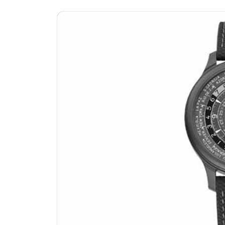
南昌市红谷滩新区红谷中大道998号
济南市历下区经十路11111号华润中
广州市天河区天河路230号万菱汇国
广州市越秀区环市东路371-375号
深圳市罗湖区深南东路5001号华润大
惠州市惠城区江北文昌一路7号华贸大
厦门市思明区湖滨东路95号华润大厦写
福州市鼓楼区五四路128-1号恒力城
成都市锦江区人民东路6号SAC东原中
重庆市江北区观音桥步行街2号融恒时
长沙市芙蓉区定王台街道建湘路393
郑州市二七区铭功路10号华润大厦写字
太原市迎泽区解放路15号亨得利名
沈阳市沈河区中街路137号亨得利名
沈阳市沈河区中街路83号亨得利名
乌鲁木齐市天山区红山路26号时代广场