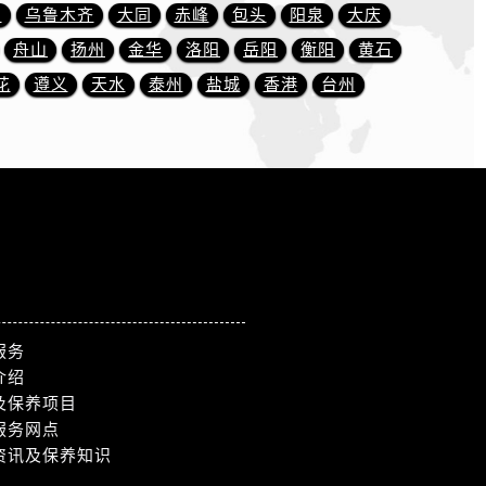
川
乌鲁木齐
大同
赤峰
包头
阳泉
大庆
舟山
扬州
金华
洛阳
岳阳
衡阳
黄石
花
遵义
天水
泰州
盐城
香港
台州
服务
介绍
及保养项目
服务网点
资讯及保养知识