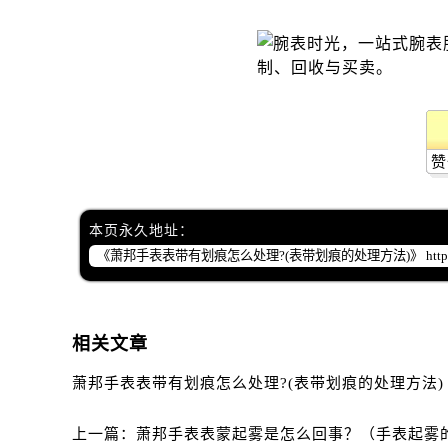
昆明市盘龙区北京路928号同德昆明
石家庄市长安区中山东路39号勒泰中
西安市碑林区南关正街88号华侨城长
海口市龙华区金贸东路5号海口华润大厦
唐山市路南区新华东道100号万达广场
台州市椒江区东海大道1800号腾达中
赞
内蒙古自治区呼和浩特市玉泉区大学西
甘肃省兰州市七里河区西津西路16号兰
本页永久地址：
重庆市解放碑渝中区民权路28号英利
黑龙江省大庆市萨尔图区会战大街萧
黑龙江省鹤岗市向阳区红军路萧邦售
黑龙江省黑河市爱辉区中央街萧邦售
相关文章
黑龙江省鸡西市鸡冠区红军路萧邦售
黑龙江省佳木斯市向阳区长安路萧邦
萧邦手表表带有划痕怎么处理?(表带划痕的处理方法)
黑龙江省牡丹江市东安区太平路萧邦
黑龙江省七台河市桃山区大同街萧邦
上一篇：
萧邦手表表蒙起雾是怎么回事？（手表起雾