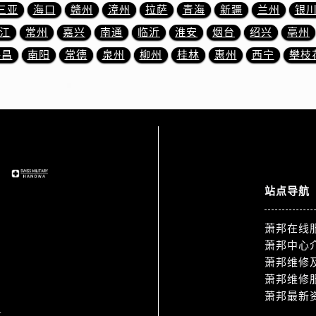
服务中心（需提前预约）
三亚
海口
赣州
漳州
拉萨
青海
新疆
兰州
银
服务中心（需提前预约）
江
常州
嘉兴
南通
临沂
淮安
烟台
绍兴
亳州
后服务中心（需提前预约）
许昌
南阳
常德
泉州
柳州
桂林
惠州
西宁
攀枝
后服务中心（需提前预约）
后服务中心（需提前预约）
后服务中心（需提前预约）
售后服务中心（需提前预约）
服务中心（需提前预约）
街交叉口萧邦售后服务中心（需提前预约）
得利名表维修授权店1楼萧邦售后服务中心（需提前预约）
站点导航
得利名表维修授权店1楼萧邦售后服务中心（需提前预约）
国际中心D座11层1102室萧邦售后服务中心（需提前预约）
萧邦在线
广场W3座6层602室萧邦售后服务中心（需提前预约）
萧邦中心
先天下萧邦售后服务中心（需提前预约）
萧邦维修
萧邦维修
特大街萧邦售后服务中心（需提前预约）
萧邦最新
1
街萧邦售后服务中心（需提前预约）