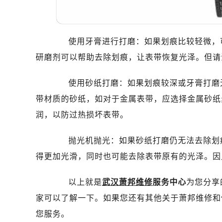
温州市鹿城区锦绣路1067号置信广场
哈尔滨市道里区友谊西路600号富力中
大连市中山区人民路15号国际金融大
使用牙膏进行打磨：如果划痕比较轻微，可
佛山市禅城区季华五路57号万科金融中
研磨剂可以帮助去除划痕，让表带恢复光泽。但请
东莞市东城街道鸿福东路1号民盈国贸
无锡市梁溪区人民中路139号恒隆广场
使用砂纸打磨：如果划痕较深或牙膏打磨无
南通市崇川区工农路57号圆融广场写字
带材质的砂纸，如对于金属表带，应选择金属砂纸
苏州市苏州工业园区星港街199号苏州
润，以防过热损坏表带。
武汉市江汉区解放大道686号世界贸易
南宁市青秀区金湖路59号地王大厦12
抛光机抛光：如果砂纸打磨仍无法去除划痕
合肥市蜀山区潜山路111号万象城华润
得更加光滑，同时也可能去除表带原有的光泽。因
泉州市丰泽区宝洲路729号浦西万达中
青岛市南区山东路6号华润大厦B座2
以上就是
武汉萧邦维修
服务中心
为您分享
烟台市芝罘区胜利路139号万达金融中
家可以了解一下。如果您还有其他关于萧邦维修和
长春市朝阳区西安大路727号中银大厦
贵阳市南明区都司高架桥路33号亨特
您服务。