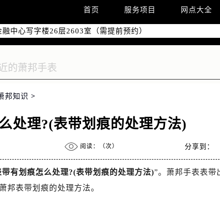
字楼W3座6层602室（需提前预约）
首页
服务项目
网点大全
国际中心写字楼D座11层1102室（需提前预约）
融中心写字楼26层2603室（需提前预约）
2座37层3705室（需提前预约）
际广场写字楼8层806室（需提前预约）
南京中心写字楼22层C1-1室（需提前预约）
中心写字楼5号楼10层1008室（需提前预约）
萧邦知识
>
FC国际金融中心写字楼35层3508室（需提前预约）
楼1号楼18层1803室（需提前预约）
么处理?(表带划痕的处理方法)
字楼1号楼16层1604室（需提前预约）
务中心东塔写字楼（华润万象城）17层1706室（需提前预约）
阅读：（
次）
分享到：
场办公楼20层2009室（需提前预约）
写字楼A座5层503-5室（需提前预约）
带有划痕怎么处理?(表带划痕的处理方法)
”。萧邦手表表带
广场写字楼4号楼22层2209室（需提前预约）
萧邦表带划痕的处理方法。
际中心写字楼8层805室（需提前预约）
易中心写字楼A座13层1304室（需提前预约）