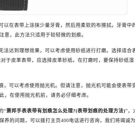
10层1015室（需提前预约）
心T2座写字楼29层03室（需提前预约）
厦7层G室（需提前预约）
以在表带上涂抹少量牙膏，然后用柔软的布擦拭。牙膏中
心C座12层1205室（需提前预约）
注意，此方法只适用于较轻微的划痕。
中心T1写字楼9层907室（需提前预约）
写字楼1座11层1104室（需提前预约）
法达到理想效果，可以考虑使用砂纸进行打磨。选择适合
楼16层1603室（需提前预约）
;对于皮革表带，应选择皮革砂纸。在打磨时，要保持砂纸湿
中心办公楼C座22层08室（需提前预约）
大厦38层09室（需提前预约）
楼1224室（需提前预约）
，可以考虑使用抛光机。但请注意，抛光机可能会使表带
大厦B座12楼03室（需提前预约）
此，在使用抛光机前，请务必仔细考虑。
心写字楼A座7楼709室（需提前预约）
2层04室（需提前预约）
的“
萧邦手表表带有划痕怎么处理?(表带划痕的处理方法)
”，
心A座907室（需提前预约）
保养的问题，可以拨打主页400电话进行咨询，我们将竭诚
A座(旺进大厦)18层09室（需提前预约）
国际金融中心14楼14D（需提前预约）