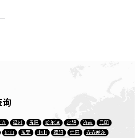
查询
大连
福州
贵阳
哈尔滨
合肥
济南
昆明
佛山
东莞
中山
德阳
绵阳
齐齐哈尔