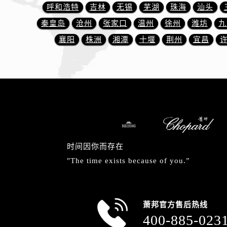
辽宁省丹东市振兴区七经街萧邦售后
呼和浩特
吉林
无锡
芜湖
珠海
汕头
辽宁省抚顺市新抚区东一路萧邦售后
秦皇岛
沧州
张家口
温州
徐州
潍坊
九
辽宁省阜新市海州区解放大街萧邦售
襄阳
株洲
湘潭
十堰
荆州
宜昌
辽宁省葫芦岛市连山区中央路萧邦售
辽宁省锦州市古塔区中央大街萧邦售
辽宁省辽阳市白塔区新运大街萧邦售
辽宁省盘锦市兴隆台区石油大街萧邦
辽宁省铁岭市银州区南马路萧邦售后
辽宁省营口市站前区市府路与渤海大
辽宁省沈阳市沈河区中街路137号亨
辽宁省沈阳市沈河区中街路83号亨
时间因你而存在
北京市朝阳区建国门外大街甲6号华熙
"The time exists because of you.”
北京市东城区东长安街1号王府井东方
河北省保定市竞秀区朝阳北大街北国
内蒙古自治区阿拉善盟市左旗土尔扈
萧邦官方售后热线
400-885-023
内蒙古自治区巴彦淖尔市临河区新华