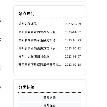
站点热门
的
萧邦如何消磁？
2022-12-09
萧邦手表表带的保养方法有哪些？
2023-01-07
表
萧邦表壳和表带连接处松动(如何自行修复)
2023-08-23
萧邦表蒙正确更换方式（手表表蒙更换知识）
2023-05-22
萧邦手表受磁如何处理
2023-01-07
萧邦宣布演员成毅出任萧邦Happy Diamonds系列品牌大使
2023-02-18
变
分类标签
大
为
萧邦维修
萧邦保养