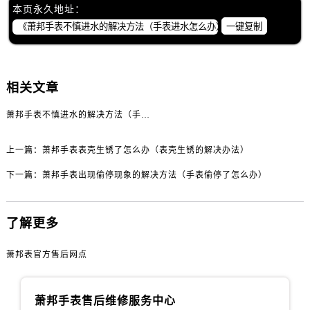
吉林省延边市延吉市解放路萧邦售后服务中心（需提前预约）
本页永久地址：
辽宁省鞍山市铁东区站前街萧邦售后服务中心（需提前预约）
一键复制
辽宁省本溪市平山区胜利路萧邦售后服务中心（需提前预约）
辽宁省朝阳市双塔区新华路萧邦售后服务中心（需提前预约）
辽宁省丹东市振兴区七经街萧邦售后服务中心（需提前预约）
相关文章
辽宁省抚顺市新抚区东一路萧邦售后服务中心（需提前预约）
萧邦手表不慎进水的解决方法（手表进水怎么办）
辽宁省阜新市海州区解放大街萧邦售后服务中心（需提前预约）
辽宁省葫芦岛市连山区中央路萧邦售后服务中心（需提前预约）
上一篇：
萧邦手表表壳生锈了怎么办（表壳生锈的解决办法）
辽宁省锦州市古塔区中央大街萧邦售后服务中心（需提前预约）
下一篇：
萧邦手表出现偷停现象的解决方法（手表偷停了怎么办）
辽宁省辽阳市白塔区新运大街萧邦售后服务中心（需提前预约）
辽宁省盘锦市兴隆台区石油大街萧邦售后服务中心（需提前预约）
辽宁省铁岭市银州区南马路萧邦售后服务中心（需提前预约）
了解更多
辽宁省营口市站前区市府路与渤海大街交叉口萧邦售后服务中心（需提前预约）
萧邦表官方售后网点
辽宁省沈阳市沈河区中街路137号亨得利名表维修授权店1楼萧邦售后服务中心（需提前预约）
辽宁省沈阳市沈河区中街路83号亨得利名表维修授权店1楼萧邦售后服务中心（需提前预约）
北京市朝阳区建国门外大街甲6号华熙国际中心D座11层1102室萧邦售后服务中心（需提前预约）
萧邦手表售后维修服务中心