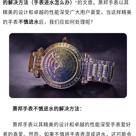
的解决方法（手表进水怎么办）
”的文章。萧邦手表以其
太原市迎泽区解放路15号亨得利名表服务中心（品牌授权店）3层整层（需提前预约）
沈阳市沈河区中街路137号亨得利名表服务中心（品牌授权店）1层整层（需提前预约）
精美的设计和卓越的性能深受广大用户喜爱。当这样精美
沈阳市沈河区中街路83号亨得利名表服务中心（品牌授权店）1层整层（需提前预约）
的手表
不慎进水
后，我们应如何处理呢？
乌鲁木齐市天山区红山路26号时代广场（CCMALL）C座17层17-B（需提前预约）
温州市鹿城区锦绣路1067号置信广场10层1015室（需提前预约）
哈尔滨市道里区友谊西路600号富力中心T2座写字楼29层03室（需提前预约）
大连市中山区人民路15号国际金融大厦7层G室（需提前预约）
佛山市禅城区季华五路57号万科金融中心C座12层1205室（需提前预约）
东莞市东城街道鸿福东路1号民盈国贸中心T1写字楼9层907室（需提前预约）
无锡市梁溪区人民中路139号恒隆广场写字楼1座11层1104室（需提前预约）
南通市崇川区工农路57号圆融广场写字楼16层1603室（需提前预约）
苏州市苏州工业园区星港街199号苏州中心办公楼C座22层08室（需提前预约）
武汉市江汉区解放大道686号世界贸易大厦38层09室（需提前预约）
萧邦手表不慎进水的解决方法：
南宁市青秀区金湖路59号地王大厦12楼1224室（需提前预约）
合肥市蜀山区潜山路111号万象城华润大厦B座12楼03室（需提前预约）
萧邦手表以其精美的设计和卓越的性能深受手表爱好
泉州市丰泽区宝洲路729号浦西万达中心写字楼A座7楼709室（需提前预约）
者的喜爱。然而，如果不慎将手表弄湿或进水，这可能会