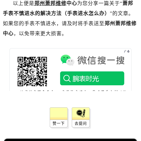
黑龙江省鸡西市鸡冠区红军路萧邦售后服务中心（需提前预约）
以上便是
郑州萧邦维修
中心
为您分享一篇关于“
萧邦
黑龙江省佳木斯市向阳区长安路萧邦售后服务中心（需提前预约）
手表不慎进水的解决方法（手表进水怎么办）
”的文章。
黑龙江省牡丹江市东安区太平路萧邦售后服务中心（需提前预约）
如果您的手表不慎进水，请及时将手表送至
郑州萧邦维修
黑龙江省七台河市桃山区大同街萧邦售后服务中心（需提前预约）
中心
，以免带来更大损害。
黑龙江省齐齐哈尔市龙沙区龙华路萧邦售后服务中心（需提前预约）
黑龙江省双鸭山市尖山区新兴大街萧邦售后服务中心（需提前预约）
黑龙江省绥化市北林区新华街与康庄路交叉口萧邦售后服务中心（需提前预约）
黑龙江省伊春市伊美区通河路萧邦售后服务中心（需提前预约）
吉林省白城市洮北区明仁南街萧邦售后服务中心（需提前预约）
吉林省白山市浑江区浑江大街萧邦售后服务中心（需提前预约）
吉林省吉林市船营区河南街萧邦售后服务中心（需提前预约）
吉林省辽源市龙山区人民大街萧邦售后服务中心（需提前预约）
吉林省梅河口市新华街道梅河大街萧邦售后服务中心（需提前预约）
吉林省四平市铁东区紫气大路与南九经街交汇处萧邦售后服务中心（需提前预约）
赞一下
去提问
吉林省松原市宁江区五环大街萧邦售后服务中心（需提前预约）
吉林省通化市东昌区环通乡江南大街萧邦售后服务中心（需提前预约）