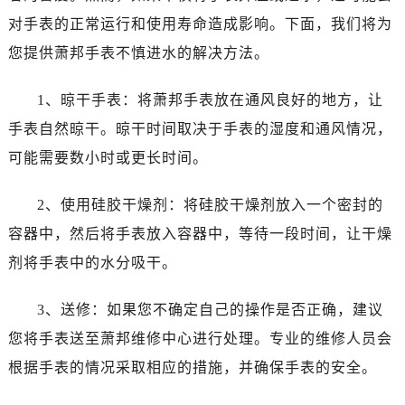
青岛市南区山东路6号华润大厦B座22层04室（需提前预约）
对手表的正常运行和使用寿命造成影响。下面，我们将为
烟台市芝罘区胜利路139号万达金融中心A座907室（需提前预约）
您提供萧邦手表不慎进水的解决方法。
长春市朝阳区西安大路727号中银大厦A座(旺进大厦)18层09室（需提前预约）
贵阳市南明区都司高架桥路33号亨特国际金融中心14楼14D（需提前预约）
1、晾干手表：将萧邦手表放在通风良好的地方，让
昆明市盘龙区北京路928号同德昆明广场写字楼10层06室（需提前预约）
手表自然晾干。晾干时间取决于手表的湿度和通风情况，
石家庄市长安区中山东路39号勒泰中心写字楼B座13层07室（需提前预约）
可能需要数小时或更长时间。
西安市碑林区南关正街88号华侨城长安国际中心E座6楼10室（需提前预约）
海口市龙华区金贸东路5号海口华润大厦B座17层1707室（需提前预约）
2、使用硅胶干燥剂：将硅胶干燥剂放入一个密封的
唐山市路南区新华东道100号万达广场写字楼A座10层1002室（需提前预约）
容器中，然后将手表放入容器中，等待一段时间，让干燥
台州市椒江区东海大道1800号腾达中心东1幢20楼2002室（需提前预约）
内蒙古自治区呼和浩特市玉泉区大学西街70号华润万象城写字楼（鄂尔多斯大厦）23层2326室（需提前预约）
剂将手表中的水分吸干。
甘肃省兰州市七里河区西津西路16号兰州中心写字楼21层2102室（需提前预约）
3、送修：如果您不确定自己的操作是否正确，建议
重庆市解放碑渝中区民权路28号英利国际金融中心写字楼20层01室（需提前预约）
黑龙江省大庆市萨尔图区会战大街萧邦售后服务中心（需提前预约）
您将手表送至萧邦维修中心进行处理。专业的维修人员会
黑龙江省鹤岗市向阳区红军路萧邦售后服务中心（需提前预约）
根据手表的情况采取相应的措施，并确保手表的安全。
黑龙江省黑河市爱辉区中央街萧邦售后服务中心（需提前预约）