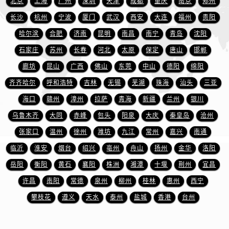
北京
上海
广州
深圳
天津
成都
重庆
南京
郑州
江苏省连云港市海州区通灌北路萧邦售后服务中心（需提前预约）
长沙
杭州
宁波
厦门
武汉
西安
大连
福州
贵阳
江苏省南京市秦淮区中山南路1号南京中心22层22-C1-C3室萧邦售后服务中心（需提前预约）
江苏省宿迁市宿城区西湖路萧邦售后服务中心（需提前预约）
哈尔滨
合肥
济南
昆明
南昌
南宁
青岛
沈阳
江苏省泰州市海陵区永定东路399号置地商务中心东塔（华润万象城）17层1706室萧邦售后服务中心（需提前预约）
石家庄
苏州
长春
河北
太原
保定
唐山
邯郸
江苏省徐州市鼓楼区淮海东路29号苏宁广场IFC国际金融中心35层3508室萧邦售后服务中心（需提前预约）
廊坊
昆山
广西
佛山
东莞
中山
德阳
绵阳
江苏省盐城市盐都区世纪大道5号盐城金融城写字楼1号楼16层1604室萧邦售后服务中心（需提前预约）
齐齐哈尔
呼和浩特
吉林
无锡
芜湖
珠海
汕头
三亚
江苏省扬州市邗江区国展路29号星耀天地写字楼1号楼18层1803室萧邦售后服务中心（需提前预约）
海口
赣州
漳州
拉萨
青海
新疆
兰州
银川
江苏省镇江市京口区中山东路萧邦售后服务中心（需提前预约）
乌鲁木齐
大同
赤峰
包头
阳泉
大庆
秦皇岛
沧州
江西省抚州市临川区赣东大道萧邦售后服务中心（需提前预约）
张家口
温州
徐州
潍坊
九江
常州
嘉兴
南通
江西省赣州市章贡区文清路萧邦售后服务中心（需提前预约）
江西省吉安市吉州区井冈山大道萧邦售后服务中心（需提前预约）
临沂
淮安
烟台
绍兴
亳州
舟山
扬州
金华
洛阳
江西省景德镇市珠山区珠山中路萧邦售后服务中心（需提前预约）
岳阳
衡阳
黄石
襄阳
株洲
湘潭
十堰
荆州
宜昌
江西省九江市浔阳区浔阳路萧邦售后服务中心（需提前预约）
许昌
南阳
常德
泉州
柳州
桂林
惠州
西宁
江西省南昌市红谷滩新区红谷中大道998号绿地双子塔（中央广场）A1座办公楼14层1407室萧邦售后服务中心（需提前预约）
攀枝花
遵义
天水
泰州
盐城
香港
台州
江西省萍乡市安源区萍安北大道与康庄路交叉口萧邦售后服务中心（需提前预约）
江西省上饶市信州区滨江西路萧邦售后服务中心（需提前预约）