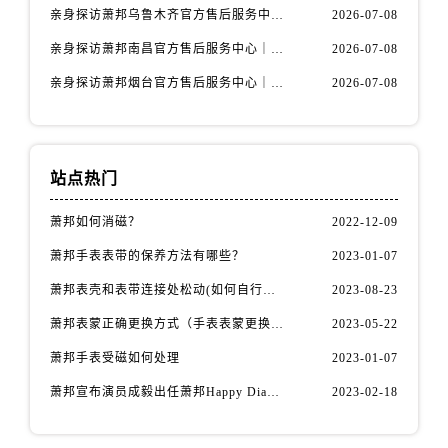
山西省临汾市尧都区解放路萧邦售后服务中心（需提前预约）
亲身探访萧邦乌鲁木齐官方售后服务中心｜网点地址与服务热线（2026年7月最新）
2026-07-08
山西省吕梁市离石区永宁中路与建设街交叉口萧邦售后服务中心（需提前预约）
亲身探访萧邦南昌官方售后服务中心｜详细地址及客服热线（2026年7月最新）
2026-07-08
山西省朔州市朔城区怡西路与鄯阳西街交汇处萧邦售后服务中心（需提前预约）
亲身探访萧邦烟台官方售后服务中心｜全新官方服务电话与地址（2026年7月最新）
2026-07-08
山西省忻州市忻府区和平东街与七一南路交叉口萧邦售后服务中心（需提前预约）
山西省阳泉市郊区平阳东街与新城大道交叉口萧邦售后服务中心（需提前预约）
山西省运城市盐湖区河东街萧邦售后服务中心（需提前预约）
山西省长治市潞州区英雄中路萧邦售后服务中心（需提前预约）
站点热门
山西省太原市迎泽区迎泽街道解放路15号亨得利名表维修授权店3楼萧邦售后服务中心（需提前预约）
萧邦如何消磁？
2022-12-09
天津市和平区赤峰道136号天津国际金融中心26层2603室萧邦售后服务中心（需提前预约）
萧邦手表表带的保养方法有哪些？
2023-01-07
安徽省安庆市迎江区人民路萧邦售后服务中心（需提前预约）
安徽省蚌埠市蚌山区淮河路萧邦售后服务中心（需提前预约）
萧邦表壳和表带连接处松动(如何自行修复)
2023-08-23
安徽省亳州市谯城区魏武大道萧邦售后服务中心（需提前预约）
萧邦表蒙正确更换方式（手表表蒙更换知识）
2023-05-22
安徽省池州市贵池区长江路萧邦售后服务中心（需提前预约）
萧邦手表受磁如何处理
2023-01-07
安徽省滁州市琅琊区南谯北路萧邦售后服务中心（需提前预约）
萧邦宣布演员成毅出任萧邦Happy Diamonds系列品牌大使
2023-02-18
安徽省阜阳市颍州区颍州北路萧邦售后服务中心（需提前预约）
安徽省淮北市相山区淮海路萧邦售后服务中心（需提前预约）