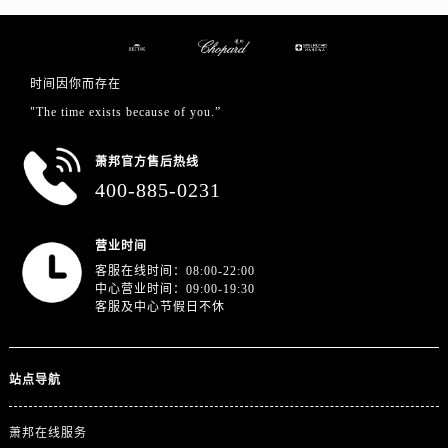
江西省新余市渝水区北湖西路萧邦售后服务中心（需提前预约）
江西省宜春市袁州区中山中路萧邦售后服务中心（需提前预约）
江西省鹰潭市月湖区胜利东路萧邦售后服务中心（需提前预约）
时间因你而存在
山东省德州市德城区东风中路萧邦售后服务中心（需提前预约）
"The time exists because of you.”
山东省东营市东营区济南路萧邦售后服务中心（需提前预约）
山东省济南市历下区经十路11111号华润中心写字楼（万象城）15层1508室萧邦售后服务中心（需提前预约）
萧邦官方售后热线
山东省济宁市任城区太白楼路萧邦售后服务中心（需提前预约）
400-885-0231
山东省莱芜市文化南路8号银座商城名表维修一楼名表维修萧邦售后服务中心（需提前预约）
山东省临沂市兰山区解放路萧邦售后服务中心（需提前预约）
营业时间
山东省日照市东港区烟台路萧邦售后服务中心（需提前预约）
客服在线时间：08:00-22:00
山东省泰安市泰山区财源街道泰山大街萧邦售后服务中心（需提前预约）
中心营业时间：09:00-19:30
客服及中心节假日不休
山东省威海市环翠区新威海路89号振华商厦一楼名表维修萧邦售后服务中心（需提前预约）
山东省潍坊市奎文区东风东街萧邦售后服务中心（需提前预约）
山东省枣庄市滕州市北辛路与善国路交叉口萧邦售后服务中心（需提前预约）
站点导航
山东省淄博市张店区金晶大道萧邦售后服务中心（需提前预约）
上海市黄浦区南京东路299号宏伊国际广场写字楼8层806室萧邦售后服务中心（需提前预约）
萧邦在线服务