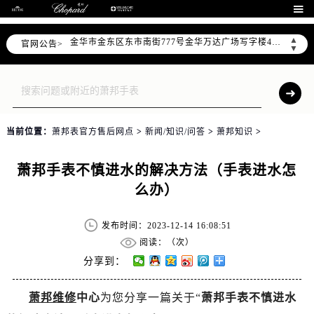
杭州市上城区钱江路1366号华润大厦写字楼A座5层503-5室（需提前预约）

金华市金东区东市南街777号金华万达广场写字楼4号楼22层2209室（需提前预约）
▲
官网公告>
绍兴市越城区胜利东路379号世茂天际中心写字楼8层805室（需提前预约）
▼
嘉兴市南湖区广益路705号嘉兴世界贸易中心写字楼A座13层1304室（需提前预约）
南昌市红谷滩新区红谷中大道998号绿地双子塔（中央广场）A1座办公楼14层07室（需提前预约）
济南市历下区经十路11111号华润中心写字楼（万象城）15层1508室（需提前预约）
广州市天河区天河路230号万菱汇国际中心写字楼A塔7层704室（需提前预约）
当前位置：
萧邦表官方售后网点
>
新闻/知识/问答
>
萧邦知识
>
广州市越秀区环市东路371-375号世界贸易中心大厦南塔写字楼15层07室（需提前预约）
深圳市罗湖区深南东路5001号华润大厦写字楼17层1701室（需提前预约）
萧邦手表不慎进水的解决方法（手表进水怎
惠州市惠城区江北文昌一路7号华贸大厦写字楼1座30层05室（需提前预约）
么办）
厦门市思明区湖滨东路95号华润大厦写字楼B座11层1104室（需提前预约）
福州市鼓楼区五四路128-1号恒力城写字楼15层03室（需提前预约）
发布时间：2023-12-14 16:08:51
成都市锦江区人民东路6号SAC东原中心写字楼24层2406B室（需提前预约）
阅读：（
次）
重庆市江北区观音桥步行街2号融恒时代广场写字楼9层902室（需提前预约）
分享到：
长沙市芙蓉区定王台街道建湘路393号世茂环球金融中心写字楼（芙蓉广场）10层13室（需提前预约）
萧邦维修
中心
为您分享一篇关于“
萧邦手表不慎进水
郑州市二七区铭功路10号华润大厦写字楼29层2905室（需提前预约）