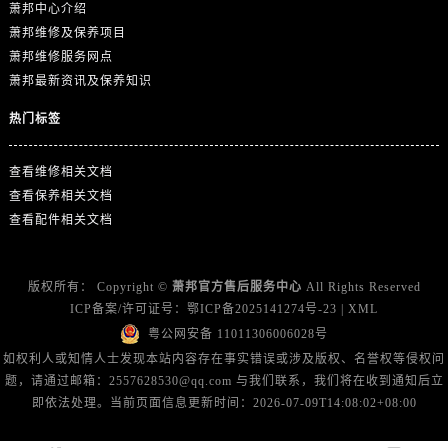
上海市徐汇区虹桥路3号港汇中心2座37层3705室萧邦售后服务中心（需提前预约）
萧邦中心介绍
萧邦维修及保养项目
浙江省杭州市上城区钱江路1366号华润大厦A座5层503-5室萧邦售后服务中心（需提前预约）
萧邦维修服务网点
浙江省湖州市吴兴区劳动路萧邦售后服务中心（需提前预约）
萧邦最新资讯及保养知识
浙江省嘉兴市南湖区广益路705号嘉兴世界贸易中心A座13层1304室萧邦售后服务中心（需提前预约）
热门标签
浙江省金华市金东区东市南街777号金华万达广场4号楼22楼2209室萧邦售后服务中心（需提前预约）
浙江省丽水市莲都区解放街萧邦售后服务中心（需提前预约）
查看维修相关文档
浙江省宁波市江北区大闸南路500号来福士广场办公楼20层2009室萧邦售后服务中心（需提前预约）
查看保养相关文档
浙江省衢州市柯城区上街萧邦售后服务中心（需提前预约）
查看配件相关文档
浙江省绍兴市越城区胜利东路379号世茂天际中心写字楼8层805室萧邦售后服务中心（需提前预约）
浙江省舟山市定海区解放东路萧邦售后服务中心（需提前预约）
版权所有：
Copyright ©
萧邦官方售后服务中心
All Rights Reserved
澳门特别行政区大堂区议事亭前地（新马路）萧邦售后服务中心（需提前预约）
ICP备案/许可证号：
鄂ICP备2025141274号-23
|
XML
澳门特别行政区风顺堂区南湾大马路萧邦售后服务中心（需提前预约）
粤公网安备 11011306006028号
澳门特别行政区花地玛堂区关闸广场萧邦售后服务中心（需提前预约）
如权利人或知情人士发现本站内容存在事实错误或涉及版权、名誉权等侵权问
澳门特别行政区花王堂区大三巴商圈萧邦售后服务中心（需提前预约）
题，请通过邮箱：2557628530@qq.com 与我们联系，我们将在收到通知后立
澳门特别行政区嘉模堂区官也街萧邦售后服务中心（需提前预约）
即依法处理。当前页面信息更新时间：2026-07-09T14:08:02+08:00
澳门省路氹城市金光大道萧邦售后服务中心（需提前预约）