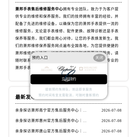
北京市东城区东长安街1号王府井东方广场W3座6层602室萧邦售后服务中心（需提前预约）
萧邦手表售后维修服务中心
拥有专业团队，致力于为客户提
河北省保定市竞秀区朝阳北大街北国先天下萧邦售后服务中心（需提前预约）
供专业的维修和保养服务。我们的技师拥有丰富的经验，并
内蒙古自治区阿拉善盟市左旗土尔扈特大街萧邦售后服务中心（需提前预约）
配备了先进的维修设备，以确保为您的萧邦手表提供一流的
内蒙古自治区巴彦淖尔市临河区新华街萧邦售后服务中心（需提前预约）
维修服务，无论是手表维修、配件更换、故障诊断还是手表
内蒙古自治区包头市青山区幸福路甲3号王府井百货名表维修萧邦售后服务中心（需提前预约）
保养等服务，我们都会用心对待，让您的手表焕发新生。我
内蒙古自治区赤峰市红山区哈达街萧邦售后服务中心（需提前预约）
们的萧邦维修保养服务网点遍布全国各地，为您提供便捷的
萧邦维修中心选择。如果您有任何问题或需要维修服务，请
内蒙古自治区鄂尔多斯市东胜区伊金霍洛街萧邦售后服务中心（需提前预约）
预约入口
关闭
随时联系我们的客服团队，我们将全力以赴为您提供专业的
内蒙古自治区呼伦贝尔市海拉尔区中央街萧邦售后服务中心（需提前预约）
萧邦手表维修保养服务。
内蒙古自治区通辽市科尔沁区明仁大街萧邦售后服务中心（需提前预约）
立即预约
内蒙古自治区乌海市海勃湾区人民南路萧邦售后服务中心（需提前预约）
内蒙古自治区乌兰察布市集宁区恩和大街萧邦售后服务中心（需提前预约）
提前预约免排队，到店即享服务
预约时间有变无需取消，可随时重新预约
内蒙古自治区锡林郭勒盟市锡林浩特市光明街与额尔敦路交叉口萧邦售后服务中心（需提前预约）
最新发布
内蒙古自治区兴安盟市乌兰浩特市兴安大街萧邦售后服务中心（需提前预约）
亲身探访萧邦南宁官方售后服务中心｜网点地址与电话（2026年7月最新）
2026-07-08
山西省大同市平城区迎宾街萧邦售后服务中心（需提前预约）
亲身探访萧邦惠州官方售后服务中心｜网点地址及热线（2026年7月最新）
2026-07-08
山西省晋城市城区黄华街萧邦售后服务中心（需提前预约）
山西省晋中市榆次区顺城街萧邦售后服务中心（需提前预约）
亲身探访萧邦唐山官方售后服务中心｜全新地址及服务热线（2026年7月最新）
2026-07-08