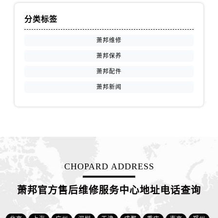
安徽省淮南市田家庵区国庆中路萧邦售后服务中心（需提前预约）
安徽省黄山市屯溪区黄山西路萧邦售后服务中心（需提前预约）
分类标签
安徽省六安市金安区解放中路萧邦售后服务中心（需提前预约）
萧邦维修
安徽省马鞍山市雨山区湖南西路萧邦售后服务中心（需提前预约）
萧邦保养
安徽省宿州市埇桥区人民中路萧邦售后服务中心（需提前预约）
萧邦配件
安徽省铜陵市铜官区石城大道萧邦售后服务中心（需提前预约）
安徽省芜湖市镜湖区中山路步行街萧邦售后服务中心（需提前预约）
萧邦新闻
安徽省宣城市宣州区叠嶂西路萧邦售后服务中心（需提前预约）
福建省龙岩市新罗区九一南路萧邦售后服务中心（需提前预约）
福建省南平市建阳区人民西路萧邦售后服务中心（需提前预约）
福建省宁德市蕉城区天湖东路萧邦售后服务中心（需提前预约）
福建省莆田市城厢区霞林街道荔华东大道萧邦售后服务中心（需提前预约）
CHOPARD ADDRESS
福建省三明市三元区东乾二路萧邦售后服务中心（需提前预约）
福建省漳州市龙文区步港路萧邦售后服务中心（需提前预约）
萧邦官方售后维修服务中心地址电话查询
江苏省常州市新北区龙锦路1590号现代传媒中心5号楼10层1008室萧邦售后服务中心（需提前预约）
江苏省淮安市清江浦区淮海北路萧邦售后服务中心（需提前预约）