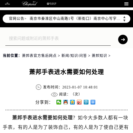

上海市黄浦区南京东路299号宏伊国际广场写字楼8层806室（需提前预约）
南京市秦淮区中山南路1号（新街口）南京中心写字楼22层C1-1室（需提前预约）
▲
官网公告>
▼
常州市新北区龙锦路1590号现代传媒中心写字楼5号楼10层1008室（需提前预约）
徐州市鼓楼区淮海东路29号苏宁广场IFC国际金融中心写字楼35层3508室（需提前预约）
扬州市邗江区国展路29号星耀天地写字楼1号楼18层1803室（需提前预约）
盐城市盐都区世纪大道5号盐城金融城写字楼1号楼16层1604室（需提前预约）
泰州市海陵区永定东路399号置地商务中心东塔写字楼（华润万象城）17层1706室（需提前预约）
当前位置：
萧邦表官方售后网点
>
新闻/知识/问答
>
萧邦知识
>
宁波市江北区大闸南路500号来福士广场办公楼20层2009室（需提前预约）
萧邦手表进水需要如何处理
杭州市上城区钱江路1366号华润大厦写字楼A座5层503-5室（需提前预约）
金华市金东区东市南街777号金华万达广场写字楼4号楼22层2209室（需提前预约）
发布时间：2023-01-07 10:48:01
绍兴市越城区胜利东路379号世茂天际中心写字楼8层805室（需提前预约）
阅读：（
次）
嘉兴市南湖区广益路705号嘉兴世界贸易中心写字楼A座13层1304室（需提前预约）
分享到：
南昌市红谷滩新区红谷中大道998号绿地双子塔（中央广场）A1座办公楼14层07室（需提前预约）
济南市历下区经十路11111号华润中心写字楼（万象城）15层1508室（需提前预约）
萧邦手表进水需要如何处理
？如今大多数人都有一块
广州市天河区天河路230号万菱汇国际中心写字楼A塔7层704室（需提前预约）
手表，有的人是为了装饰自己，有的人是为了使自己更有
广州市越秀区环市东路371-375号世界贸易中心大厦南塔写字楼15层07室（需提前预约）