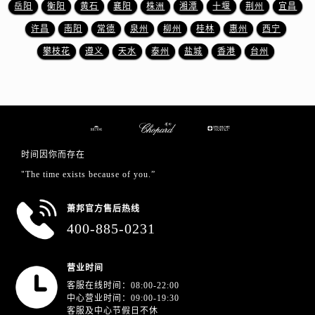
岳阳
衡阳
黄石
襄阳
株洲
湘潭
十堰
荆州
宜昌
江西省抚州市临川区赣东大道萧邦售后服务中心（需提前预约）
许昌
南阳
常德
泉州
柳州
桂林
惠州
西宁
江西省赣州市章贡区文清路萧邦售后服务中心（需提前预约）
江西省吉安市吉州区井冈山大道萧邦售后服务中心（需提前预约）
攀枝花
遵义
天水
泰州
盐城
香港
台州
江西省景德镇市珠山区珠山中路萧邦售后服务中心（需提前预约）
江西省九江市浔阳区浔阳路萧邦售后服务中心（需提前预约）
江西省南昌市红谷滩新区红谷中大道998号绿地双子塔（中央广场）A1座办公楼14层1407室萧邦售后服务中心（需提前预约）
江西省萍乡市安源区萍安北大道与康庄路交叉口萧邦售后服务中心（需提前预约）
江西省上饶市信州区滨江西路萧邦售后服务中心（需提前预约）
时间因你而存在
江西省新余市渝水区北湖西路萧邦售后服务中心（需提前预约）
"The time exists because of you.”
江西省宜春市袁州区中山中路萧邦售后服务中心（需提前预约）
江西省鹰潭市月湖区胜利东路萧邦售后服务中心（需提前预约）
萧邦官方售后热线
400-885-0231
山东省德州市德城区东风中路萧邦售后服务中心（需提前预约）
山东省东营市东营区济南路萧邦售后服务中心（需提前预约）
山东省济南市历下区经十路11111号华润中心写字楼（万象城）15层1508室萧邦售后服务中心（需提前预约）
营业时间
客服在线时间：08:00-22:00
山东省济宁市任城区太白楼路萧邦售后服务中心（需提前预约）
中心营业时间：09:00-19:30
山东省莱芜市文化南路8号银座商城名表维修一楼名表维修萧邦售后服务中心（需提前预约）
客服及中心节假日不休