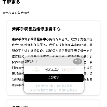
了解更多
辽宁省锦州市古塔区中央大街萧邦售后服务中心（需提前预约）
辽宁省辽阳市白塔区新运大街萧邦售后服务中心（需提前预约）
萧邦表官方售后网点
辽宁省盘锦市兴隆台区石油大街萧邦售后服务中心（需提前预约）
辽宁省铁岭市银州区南马路萧邦售后服务中心（需提前预约）
萧邦手表售后维修服务中心
辽宁省营口市站前区市府路与渤海大街交叉口萧邦售后服务中心（需提前预约）
辽宁省沈阳市沈河区中街路137号亨得利名表维修授权店1楼萧邦售后服务中心（需提前预约）
萧邦手表售后维修服务中心
拥有专业团队，致力于为客户提
辽宁省沈阳市沈河区中街路83号亨得利名表维修授权店1楼萧邦售后服务中心（需提前预约）
供专业的维修和保养服务。我们的技师拥有丰富的经验，并
北京市朝阳区建国门外大街甲6号华熙国际中心D座11层1102室萧邦售后服务中心（需提前预约）
配备了先进的维修设备，以确保为您的萧邦手表提供一流的
维修服务，无论是手表维修、配件更换、故障诊断还是手表
北京市东城区东长安街1号王府井东方广场W3座6层602室萧邦售后服务中心（需提前预约）
预约入口
关闭
保养等服务，我们都会用心对待，让您的手表焕发新生。我
河北省保定市竞秀区朝阳北大街北国先天下萧邦售后服务中心（需提前预约）
们的萧邦维修保养服务网点遍布全国各地，为您提供便捷的
内蒙古自治区阿拉善盟市左旗土尔扈特大街萧邦售后服务中心（需提前预约）
萧邦维修中心选择。如果您有任何问题或需要维修服务，请
内蒙古自治区巴彦淖尔市临河区新华街萧邦售后服务中心（需提前预约）
立即预约
随时联系我们的客服团队，我们将全力以赴为您提供专业的
内蒙古自治区包头市青山区幸福路甲3号王府井百货名表维修萧邦售后服务中心（需提前预约）
萧邦手表维修保养服务。
提前预约免排队，到店即享服务
内蒙古自治区赤峰市红山区哈达街萧邦售后服务中心（需提前预约）
预约时间有变无需取消，可随时重新预约
内蒙古自治区鄂尔多斯市东胜区伊金霍洛街萧邦售后服务中心（需提前预约）
内蒙古自治区呼伦贝尔市海拉尔区中央街萧邦售后服务中心（需提前预约）