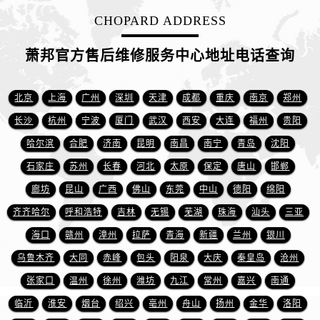
福建省龙岩市新罗区九一南路萧邦售后服务中心（需提前预约）
CHOPARD ADDRESS
福建省南平市建阳区人民西路萧邦售后服务中心（需提前预约）
福建省宁德市蕉城区天湖东路萧邦售后服务中心（需提前预约）
萧邦官方售后维修服务中心地址电话查询
福建省莆田市城厢区霞林街道荔华东大道萧邦售后服务中心（需提前预约）
福建省三明市三元区东乾二路萧邦售后服务中心（需提前预约）
北京
上海
广州
深圳
天津
成都
重庆
南京
郑州
福建省漳州市龙文区步港路萧邦售后服务中心（需提前预约）
长沙
杭州
宁波
厦门
武汉
西安
大连
福州
贵阳
江苏省常州市新北区龙锦路1590号现代传媒中心5号楼10层1008室萧邦售后服务中心（需提前预约）
哈尔滨
合肥
济南
昆明
南昌
南宁
青岛
沈阳
江苏省淮安市清江浦区淮海北路萧邦售后服务中心（需提前预约）
石家庄
苏州
长春
河北
太原
保定
唐山
邯郸
江苏省连云港市海州区通灌北路萧邦售后服务中心（需提前预约）
廊坊
昆山
广西
佛山
东莞
中山
德阳
绵阳
江苏省南京市秦淮区中山南路1号南京中心22层22-C1-C3室萧邦售后服务中心（需提前预约）
江苏省宿迁市宿城区西湖路萧邦售后服务中心（需提前预约）
齐齐哈尔
呼和浩特
吉林
无锡
芜湖
珠海
汕头
三亚
江苏省泰州市海陵区永定东路399号置地商务中心东塔（华润万象城）17层1706室萧邦售后服务中心（需提前预约）
海口
赣州
漳州
拉萨
青海
新疆
兰州
银川
江苏省徐州市鼓楼区淮海东路29号苏宁广场IFC国际金融中心35层3508室萧邦售后服务中心（需提前预约）
乌鲁木齐
大同
赤峰
包头
阳泉
大庆
秦皇岛
沧州
江苏省盐城市盐都区世纪大道5号盐城金融城写字楼1号楼16层1604室萧邦售后服务中心（需提前预约）
张家口
温州
徐州
潍坊
九江
常州
嘉兴
南通
江苏省扬州市邗江区国展路29号星耀天地写字楼1号楼18层1803室萧邦售后服务中心（需提前预约）
临沂
淮安
烟台
绍兴
亳州
舟山
扬州
金华
洛阳
江苏省镇江市京口区中山东路萧邦售后服务中心（需提前预约）