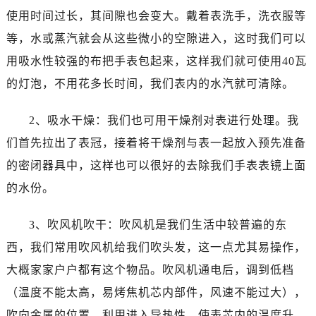
东莞市东城街道鸿福东路1号民盈国贸中心T1写字楼9层907室（需提前预约）
使用时间过长，其间隙也会变大。戴着表洗手，洗衣服等
无锡市梁溪区人民中路139号恒隆广场写字楼1座11层1104室（需提前预约）
等，水或蒸汽就会从这些微小的空隙进入，这时我们可以
南通市崇川区工农路57号圆融广场写字楼16层1603室（需提前预约）
用吸水性较强的布把手表包起来，这样我们就可使用40瓦
苏州市苏州工业园区星港街199号苏州中心办公楼C座22层08室（需提前预约）
的灯泡，不用花多长时间，我们表内的水汽就可清除。
武汉市江汉区解放大道686号世界贸易大厦38层09室（需提前预约）
南宁市青秀区金湖路59号地王大厦12楼1224室（需提前预约）
2、吸水干燥：我们也可用干燥剂对表进行处理。我
合肥市蜀山区潜山路111号万象城华润大厦B座12楼03室（需提前预约）
们首先拉出了表冠，接着将干燥剂与表一起放入预先准备
泉州市丰泽区宝洲路729号浦西万达中心写字楼A座7楼709室（需提前预约）
的密闭器具中，这样也可以很好的去除我们手表表镜上面
青岛市南区山东路6号华润大厦B座22层04室（需提前预约）
的水份。
烟台市芝罘区胜利路139号万达金融中心A座907室（需提前预约）
长春市朝阳区西安大路727号中银大厦A座(旺进大厦)18层09室（需提前预约）
3、吹风机吹干：吹风机是我们生活中较普遍的东
贵阳市南明区都司高架桥路33号亨特国际金融中心14楼14D（需提前预约）
西，我们常用吹风机给我们吹头发，这一点尤其易操作，
昆明市盘龙区北京路928号同德昆明广场写字楼10层06室（需提前预约）
石家庄市长安区中山东路39号勒泰中心写字楼B座13层07室（需提前预约）
大概家家户户都有这个物品。吹风机通电后，调到低档
西安市碑林区南关正街88号华侨城长安国际中心E座6楼10室（需提前预约）
（温度不能太高，易烤焦机芯内部件，风速不能过大），
海口市龙华区金贸东路5号海口华润大厦B座17层1707室（需提前预约）
吹向金属的位置，利用进入导热性，使表芯内的温度升