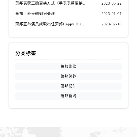
萧邦表蒙正确更换方式（手表表蒙更换知识）
2023-05-22
天津市和平区赤峰道136号天津国际金融中心26层2603室萧邦售后服务中心（需提前预约）
安徽省安庆市迎江区人民路萧邦售后服务中心（需提前预约）
萧邦手表受磁如何处理
2023-01-07
安徽省蚌埠市蚌山区淮河路萧邦售后服务中心（需提前预约）
萧邦宣布演员成毅出任萧邦Happy Diamonds系列品牌大使
2023-02-18
安徽省亳州市谯城区魏武大道萧邦售后服务中心（需提前预约）
安徽省池州市贵池区长江路萧邦售后服务中心（需提前预约）
安徽省滁州市琅琊区南谯北路萧邦售后服务中心（需提前预约）
分类标签
安徽省阜阳市颍州区颍州北路萧邦售后服务中心（需提前预约）
安徽省淮北市相山区淮海路萧邦售后服务中心（需提前预约）
萧邦维修
安徽省淮南市田家庵区国庆中路萧邦售后服务中心（需提前预约）
萧邦保养
安徽省黄山市屯溪区黄山西路萧邦售后服务中心（需提前预约）
萧邦配件
安徽省六安市金安区解放中路萧邦售后服务中心（需提前预约）
萧邦新闻
安徽省马鞍山市雨山区湖南西路萧邦售后服务中心（需提前预约）
安徽省宿州市埇桥区人民中路萧邦售后服务中心（需提前预约）
安徽省铜陵市铜官区石城大道萧邦售后服务中心（需提前预约）
安徽省芜湖市镜湖区中山路步行街萧邦售后服务中心（需提前预约）
安徽省宣城市宣州区叠嶂西路萧邦售后服务中心（需提前预约）