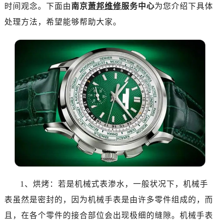
时间观念。下面由
南京
萧邦维修
服务中心
为您介绍下具体
深圳市罗湖区深南东路5001号华润大厦写字楼17层1701室（需提前预约）
处理方法，希望能够帮助大家。
惠州市惠城区江北文昌一路7号华贸大厦写字楼1座30层05室（需提前预约）
厦门市思明区湖滨东路95号华润大厦写字楼B座11层1104室（需提前预约）
福州市鼓楼区五四路128-1号恒力城写字楼15层03室（需提前预约）
成都市锦江区人民东路6号SAC东原中心写字楼24层2406B室（需提前预约）
重庆市江北区观音桥步行街2号融恒时代广场写字楼9层902室（需提前预约）
长沙市芙蓉区定王台街道建湘路393号世茂环球金融中心写字楼（芙蓉广场）10层13室（需提前预约）
郑州市二七区铭功路10号华润大厦写字楼29层2905室（需提前预约）
太原市迎泽区解放路15号亨得利名表服务中心（品牌授权店）3层整层（需提前预约）
沈阳市沈河区中街路137号亨得利名表服务中心（品牌授权店）1层整层（需提前预约）
沈阳市沈河区中街路83号亨得利名表服务中心（品牌授权店）1层整层（需提前预约）
乌鲁木齐市天山区红山路26号时代广场（CCMALL）C座17层17-B（需提前预约）
温州市鹿城区锦绣路1067号置信广场10层1015室（需提前预约）
1、烘烤：若是机械式表渗水，一般状况下，机械手
哈尔滨市道里区友谊西路600号富力中心T2座写字楼29层03室（需提前预约）
表虽然是密封的，因为机械手表是由许多零件组成的，而
大连市中山区人民路15号国际金融大厦7层G室（需提前预约）
佛山市禅城区季华五路57号万科金融中心C座12层1205室（需提前预约）
且，在各个零件的接合部位会出现极细的缝隙。机械手表