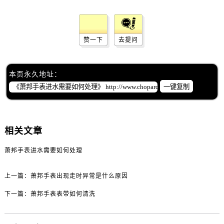
吉林省白城市洮北区明仁南街萧邦售后服务中心（需提前预约）
吉林省白山市浑江区浑江大街萧邦售后服务中心（需提前预约）
吉林省吉林市船营区河南街萧邦售后服务中心（需提前预约）
赞一下
去提问
吉林省辽源市龙山区人民大街萧邦售后服务中心（需提前预约）
吉林省梅河口市新华街道梅河大街萧邦售后服务中心（需提前预约）
本页永久地址：
吉林省四平市铁东区紫气大路与南九经街交汇处萧邦售后服务中心（需提前预约）
一键复制
吉林省松原市宁江区五环大街萧邦售后服务中心（需提前预约）
吉林省通化市东昌区环通乡江南大街萧邦售后服务中心（需提前预约）
吉林省延边市延吉市解放路萧邦售后服务中心（需提前预约）
相关文章
辽宁省鞍山市铁东区站前街萧邦售后服务中心（需提前预约）
辽宁省本溪市平山区胜利路萧邦售后服务中心（需提前预约）
萧邦手表进水需要如何处理
辽宁省朝阳市双塔区新华路萧邦售后服务中心（需提前预约）
辽宁省丹东市振兴区七经街萧邦售后服务中心（需提前预约）
上一篇：
萧邦手表出现走时异常是什么原因
辽宁省抚顺市新抚区东一路萧邦售后服务中心（需提前预约）
下一篇：
萧邦手表表带如何清洗
辽宁省阜新市海州区解放大街萧邦售后服务中心（需提前预约）
辽宁省葫芦岛市连山区中央路萧邦售后服务中心（需提前预约）