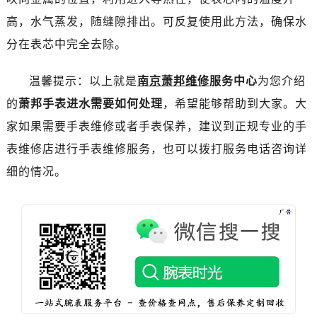
唐山市路南区新华东道100号万达广场写字楼A座10层1002室（需提前预约）
高，水气蒸发，随缝隙排出。可反复使用此方法，确保水
台州市椒江区东海大道1800号腾达中心东1幢20楼2002室（需提前预约）
分在表芯中完全去除。
内蒙古自治区呼和浩特市玉泉区大学西街70号华润万象城写字楼（鄂尔多斯大厦）23层2326室（需提前预约）
甘肃省兰州市七里河区西津西路16号兰州中心写字楼21层2102室（需提前预约）
温馨提示：以上就是
南京萧邦维修
服务中心
为您介绍
重庆市解放碑渝中区民权路28号英利国际金融中心写字楼20层01室（需提前预约）
的
萧邦手表进水需要如何处理
，希望能够帮助到大家。大
黑龙江省大庆市萨尔图区会战大街萧邦售后服务中心（需提前预约）
家如果需要手表维修或者手表保养，建议到正规专业的手
黑龙江省鹤岗市向阳区红军路萧邦售后服务中心（需提前预约）
表维修店进行手表维修服务，也可以拨打服务电话咨询详
黑龙江省黑河市爱辉区中央街萧邦售后服务中心（需提前预约）
黑龙江省鸡西市鸡冠区红军路萧邦售后服务中心（需提前预约）
细的情况。
黑龙江省佳木斯市向阳区长安路萧邦售后服务中心（需提前预约）
黑龙江省牡丹江市东安区太平路萧邦售后服务中心（需提前预约）
黑龙江省七台河市桃山区大同街萧邦售后服务中心（需提前预约）
黑龙江省齐齐哈尔市龙沙区龙华路萧邦售后服务中心（需提前预约）
黑龙江省双鸭山市尖山区新兴大街萧邦售后服务中心（需提前预约）
黑龙江省绥化市北林区新华街与康庄路交叉口萧邦售后服务中心（需提前预约）
黑龙江省伊春市伊美区通河路萧邦售后服务中心（需提前预约）