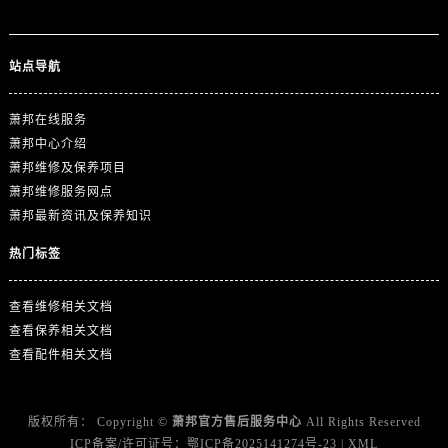
山东省临沂市兰山区解放路萧邦售后服务中心（需提前预约）
山东省日照市东港区烟台路萧邦售后服务中心（需提前预约）
站点导航
山东省泰安市泰山区财源街道泰山大街萧邦售后服务中心（需提前预约）
山东省威海市环翠区新威海路89号振华商厦一楼名表维修萧邦售后服务中心（需提前预约）
萧邦在线服务
山东省潍坊市奎文区东风东街萧邦售后服务中心（需提前预约）
萧邦中心介绍
山东省枣庄市滕州市北辛路与善国路交叉口萧邦售后服务中心（需提前预约）
萧邦维修及保养项目
山东省淄博市张店区金晶大道萧邦售后服务中心（需提前预约）
萧邦维修服务网点
上海市黄浦区南京东路299号宏伊国际广场写字楼8层806室萧邦售后服务中心（需提前预约）
萧邦最新资讯及保养知识
上海市徐汇区虹桥路3号港汇中心2座37层3705室萧邦售后服务中心（需提前预约）
热门标签
浙江省杭州市上城区钱江路1366号华润大厦A座5层503-5室萧邦售后服务中心（需提前预约）
浙江省湖州市吴兴区劳动路萧邦售后服务中心（需提前预约）
查看维修相关文档
浙江省嘉兴市南湖区广益路705号嘉兴世界贸易中心A座13层1304室萧邦售后服务中心（需提前预约）
查看保养相关文档
浙江省金华市金东区东市南街777号金华万达广场4号楼22楼2209室萧邦售后服务中心（需提前预约）
查看配件相关文档
浙江省丽水市莲都区解放街萧邦售后服务中心（需提前预约）
浙江省宁波市江北区大闸南路500号来福士广场办公楼20层2009室萧邦售后服务中心（需提前预约）
版权所有：
Copyright ©
萧邦官方售后服务中心
All Rights Reserved
浙江省衢州市柯城区上街萧邦售后服务中心（需提前预约）
ICP备案/许可证号：
鄂ICP备2025141274号-23
|
XML