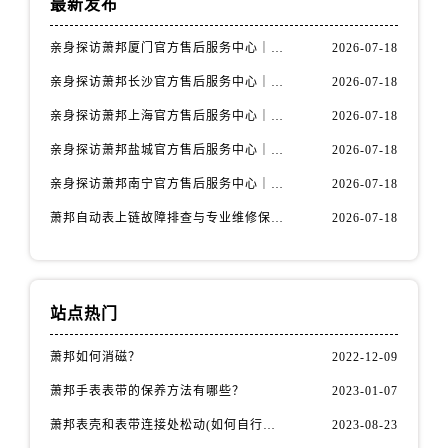
最新发布
内蒙古自治区通辽市科尔沁区明仁大街萧邦售后服务中心（需提前预约）
内蒙古自治区乌海市海勃湾区人民南路萧邦售后服务中心（需提前预约）
亲身探访萧邦厦门官方售后服务中心｜详细地址与售后电话（2026年7月最新）
2026-07-18
内蒙古自治区乌兰察布市集宁区恩和大街萧邦售后服务中心（需提前预约）
亲身探访萧邦长沙官方售后服务中心｜最新热线及维修地址（2026年7月最新）
2026-07-18
内蒙古自治区锡林郭勒盟市锡林浩特市光明街与额尔敦路交叉口萧邦售后服务中心（需提前预约）
亲身探访萧邦上海官方售后服务中心｜完整地址与联系电话（2026年7月最新）
2026-07-18
内蒙古自治区兴安盟市乌兰浩特市兴安大街萧邦售后服务中心（需提前预约）
亲身探访萧邦盐城官方售后服务中心｜热线电话与网点地址（2026年7月最新）
2026-07-18
山西省大同市平城区迎宾街萧邦售后服务中心（需提前预约）
山西省晋城市城区黄华街萧邦售后服务中心（需提前预约）
亲身探访萧邦南宁官方售后服务中心｜官方电话及服务网点地址（2026年7月最新）
2026-07-18
山西省晋中市榆次区顺城街萧邦售后服务中心（需提前预约）
萧邦自动表上链故障排查与专业维修保养权威公示（2026年7月最新）
2026-07-18
山西省临汾市尧都区解放路萧邦售后服务中心（需提前预约）
山西省吕梁市离石区永宁中路与建设街交叉口萧邦售后服务中心（需提前预约）
山西省朔州市朔城区怡西路与鄯阳西街交汇处萧邦售后服务中心（需提前预约）
站点热门
山西省忻州市忻府区和平东街与七一南路交叉口萧邦售后服务中心（需提前预约）
山西省阳泉市郊区平阳东街与新城大道交叉口萧邦售后服务中心（需提前预约）
萧邦如何消磁？
2022-12-09
山西省运城市盐湖区河东街萧邦售后服务中心（需提前预约）
萧邦手表表带的保养方法有哪些？
2023-01-07
山西省长治市潞州区英雄中路萧邦售后服务中心（需提前预约）
萧邦表壳和表带连接处松动(如何自行修复)
2023-08-23
山西省太原市迎泽区迎泽街道解放路15号亨得利名表维修授权店3楼萧邦售后服务中心（需提前预约）