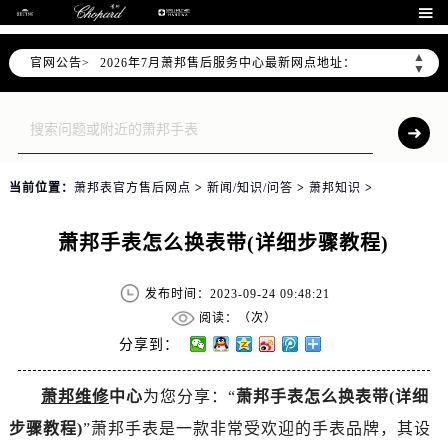
2026年7月萧邦全国官方售后客户服务热线：400-885-0231

萧邦官方全国统一服务热线400-885-0231，服务覆盖中国大陆、香港、澳门、台湾全部区域（非大陆需加拨“+86”）
▲
官网公告>
2026年7月萧邦售后服务中心最新网点地址：
▼
北京市东城区东长安街1号东方广场写字楼W3座6层602室（需提前预约）
北京市朝阳区建国门外大街甲6号华熙国际中心写字楼D座11层1102室（需提前预约）
天津市和平区赤峰道136号天津国际金融中心写字楼26层2603室（需提前预约）
上海市徐汇区虹桥路3号港汇中心写字楼2座37层3705室（需提前预约）
当前位置：
萧邦表官方售后网点
>
新闻/知识/问答
>
萧邦知识
>
上海市黄浦区南京东路299号宏伊国际广场写字楼8层806室（需提前预约）
南京市秦淮区中山南路1号（新街口）南京中心写字楼22层C1-1室（需提前预约）
萧邦手表怎么换表带(详细步骤教程)
常州市新北区龙锦路1590号现代传媒中心写字楼5号楼10层1008室（需提前预约）
徐州市鼓楼区淮海东路29号苏宁广场IFC国际金融中心写字楼35层3508室（需提前预约）
发布时间：2023-09-24 09:48:21
扬州市邗江区国展路29号星耀天地写字楼1号楼18层1803室（需提前预约）
阅读：（
次）
盐城市盐都区世纪大道5号盐城金融城写字楼1号楼16层1604室（需提前预约）
分享到：
泰州市海陵区永定东路399号置地商务中心东塔写字楼（华润万象城）17层1706室（需提前预约）
萧邦维修
中心
为您分享：“
萧邦手表怎么换表带(详细
宁波市江北区大闸南路500号来福士广场办公楼20层2009室（需提前预约）
步骤教程)
”萧邦手表是一款非常受欢迎的手表品牌，其设
杭州市上城区钱江路1366号华润大厦写字楼A座5层503-5室（需提前预约）