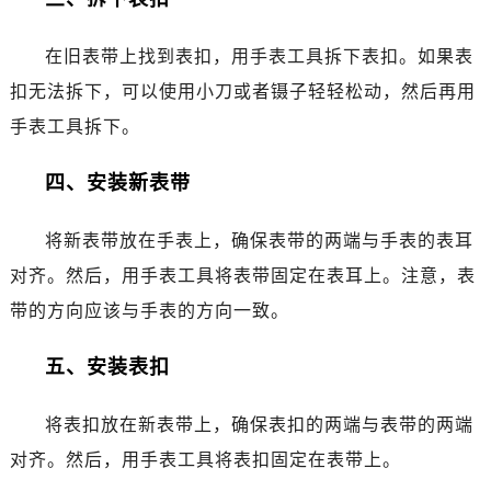
烟台市芝罘区胜利路139号万达金融中心A座907室（需提前预约）
长春市朝阳区西安大路727号中银大厦A座(旺进大厦)18层09室（需提前预约）
在旧表带上找到表扣，用手表工具拆下表扣。如果表
贵阳市南明区都司高架桥路33号亨特国际金融中心14楼14D（需提前预约）
扣无法拆下，可以使用小刀或者镊子轻轻松动，然后再用
昆明市盘龙区北京路928号同德昆明广场写字楼10层06室（需提前预约）
手表工具拆下。
石家庄市长安区中山东路39号勒泰中心写字楼B座13层07室（需提前预约）
西安市碑林区南关正街88号华侨城长安国际中心E座6楼10室（需提前预约）
四、安装新表带
海口市龙华区金贸东路5号海口华润大厦B座17层1707室（需提前预约）
唐山市路南区新华东道100号万达广场写字楼A座10层1002室（需提前预约）
将新表带放在手表上，确保表带的两端与手表的表耳
台州市椒江区东海大道1800号腾达中心东1幢20楼2002室（需提前预约）
对齐。然后，用手表工具将表带固定在表耳上。注意，表
内蒙古自治区呼和浩特市玉泉区大学西街70号华润万象城写字楼（鄂尔多斯大厦）23层2326室（需提前预约）
带的方向应该与手表的方向一致。
甘肃省兰州市七里河区西津西路16号兰州中心写字楼21层2102室（需提前预约）
重庆市解放碑渝中区民权路28号英利国际金融中心写字楼20层01室（需提前预约）
五、安装表扣
黑龙江省大庆市萨尔图区会战大街萧邦售后服务中心（需提前预约）
黑龙江省鹤岗市向阳区红军路萧邦售后服务中心（需提前预约）
将表扣放在新表带上，确保表扣的两端与表带的两端
黑龙江省黑河市爱辉区中央街萧邦售后服务中心（需提前预约）
对齐。然后，用手表工具将表扣固定在表带上。
黑龙江省鸡西市鸡冠区红军路萧邦售后服务中心（需提前预约）