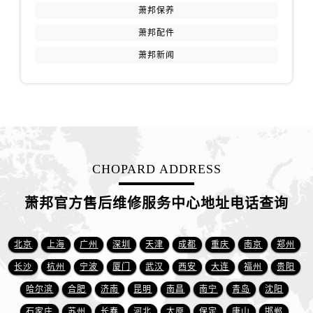
江苏省南京市秦淮区中山南路1号南京中心22层22-C1-C3室萧邦售后服务中心（需提前预约）
萧邦保养
江苏省宿迁市宿城区西湖路萧邦售后服务中心（需提前预约）
萧邦配件
江苏省泰州市海陵区永定东路399号置地商务中心东塔（华润万象城）17层1706室萧邦售后服务中心（需提前预约）
萧邦新闻
江苏省徐州市鼓楼区淮海东路29号苏宁广场IFC国际金融中心35层3508室萧邦售后服务中心（需提前预约）
江苏省盐城市盐都区世纪大道5号盐城金融城写字楼1号楼16层1604室萧邦售后服务中心（需提前预约）
江苏省扬州市邗江区国展路29号星耀天地写字楼1号楼18层1803室萧邦售后服务中心（需提前预约）
江苏省镇江市京口区中山东路萧邦售后服务中心（需提前预约）
江西省抚州市临川区赣东大道萧邦售后服务中心（需提前预约）
江西省赣州市章贡区文清路萧邦售后服务中心（需提前预约）
CHOPARD ADDRESS
江西省吉安市吉州区井冈山大道萧邦售后服务中心（需提前预约）
江西省景德镇市珠山区珠山中路萧邦售后服务中心（需提前预约）
萧邦官方售后维修服务中心地址电话查询
江西省九江市浔阳区浔阳路萧邦售后服务中心（需提前预约）
江西省南昌市红谷滩新区红谷中大道998号绿地双子塔（中央广场）A1座办公楼14层1407室萧邦售后服务中心（需提前预约）
北京
上海
广州
深圳
天津
成都
重庆
南京
郑州
江西省萍乡市安源区萍安北大道与康庄路交叉口萧邦售后服务中心（需提前预约）
长沙
杭州
宁波
厦门
武汉
西安
大连
福州
贵阳
江西省上饶市信州区滨江西路萧邦售后服务中心（需提前预约）
哈尔滨
合肥
济南
昆明
南昌
南宁
青岛
沈阳
江西省新余市渝水区北湖西路萧邦售后服务中心（需提前预约）
石家庄
苏州
长春
河北
太原
保定
唐山
邯郸