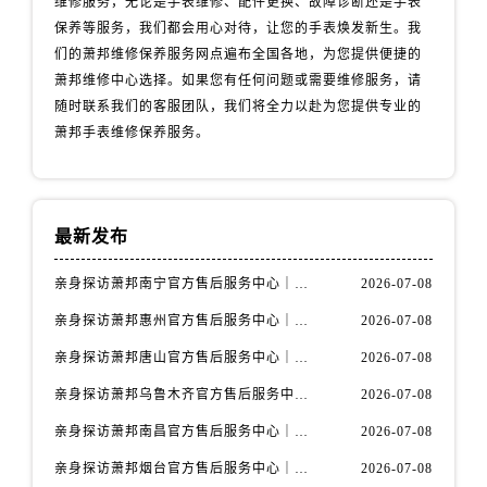
维修服务，无论是手表维修、配件更换、故障诊断还是手表
山西省吕梁市离石区永宁中路与建设街交叉口萧邦售后服务中心（需提前预约）
保养等服务，我们都会用心对待，让您的手表焕发新生。我
山西省朔州市朔城区怡西路与鄯阳西街交汇处萧邦售后服务中心（需提前预约）
们的萧邦维修保养服务网点遍布全国各地，为您提供便捷的
山西省忻州市忻府区和平东街与七一南路交叉口萧邦售后服务中心（需提前预约）
萧邦维修中心选择。如果您有任何问题或需要维修服务，请
山西省阳泉市郊区平阳东街与新城大道交叉口萧邦售后服务中心（需提前预约）
随时联系我们的客服团队，我们将全力以赴为您提供专业的
山西省运城市盐湖区河东街萧邦售后服务中心（需提前预约）
萧邦手表维修保养服务。
山西省长治市潞州区英雄中路萧邦售后服务中心（需提前预约）
山西省太原市迎泽区迎泽街道解放路15号亨得利名表维修授权店3楼萧邦售后服务中心（需提前预约）
天津市和平区赤峰道136号天津国际金融中心26层2603室萧邦售后服务中心（需提前预约）
最新发布
安徽省安庆市迎江区人民路萧邦售后服务中心（需提前预约）
安徽省蚌埠市蚌山区淮河路萧邦售后服务中心（需提前预约）
亲身探访萧邦南宁官方售后服务中心｜网点地址与电话（2026年7月最新）
2026-07-08
安徽省亳州市谯城区魏武大道萧邦售后服务中心（需提前预约）
亲身探访萧邦惠州官方售后服务中心｜网点地址及热线（2026年7月最新）
2026-07-08
安徽省池州市贵池区长江路萧邦售后服务中心（需提前预约）
亲身探访萧邦唐山官方售后服务中心｜全新地址及服务热线（2026年7月最新）
2026-07-08
安徽省滁州市琅琊区南谯北路萧邦售后服务中心（需提前预约）
亲身探访萧邦乌鲁木齐官方售后服务中心｜网点地址与服务热线（2026年7月最新）
2026-07-08
安徽省阜阳市颍州区颍州北路萧邦售后服务中心（需提前预约）
亲身探访萧邦南昌官方售后服务中心｜详细地址及客服热线（2026年7月最新）
2026-07-08
安徽省淮北市相山区淮海路萧邦售后服务中心（需提前预约）
安徽省淮南市田家庵区国庆中路萧邦售后服务中心（需提前预约）
亲身探访萧邦烟台官方售后服务中心｜全新官方服务电话与地址（2026年7月最新）
2026-07-08