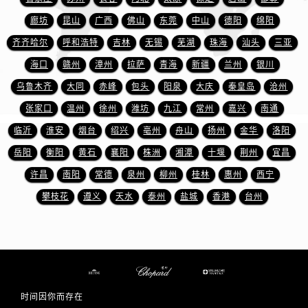
江西省宜春市袁州区中山中路萧邦售后服务中心（需提前预约）
廊坊
昆山
广西
佛山
东莞
中山
德阳
绵阳
江西省鹰潭市月湖区胜利东路萧邦售后服务中心（需提前预约）
齐齐哈尔
呼和浩特
吉林
无锡
芜湖
珠海
汕头
三亚
山东省德州市德城区东风中路萧邦售后服务中心（需提前预约）
山东省东营市东营区济南路萧邦售后服务中心（需提前预约）
海口
赣州
漳州
拉萨
青海
新疆
兰州
银川
山东省济南市历下区经十路11111号华润中心写字楼（万象城）15层1508室萧邦售后服务中心（需提前预约）
乌鲁木齐
大同
赤峰
包头
阳泉
大庆
秦皇岛
沧州
山东省济宁市任城区太白楼路萧邦售后服务中心（需提前预约）
张家口
温州
徐州
潍坊
九江
常州
嘉兴
南通
山东省莱芜市文化南路8号银座商城名表维修一楼名表维修萧邦售后服务中心（需提前预约）
临沂
淮安
烟台
绍兴
亳州
舟山
扬州
金华
洛阳
山东省临沂市兰山区解放路萧邦售后服务中心（需提前预约）
岳阳
衡阳
黄石
襄阳
株洲
湘潭
十堰
荆州
宜昌
山东省日照市东港区烟台路萧邦售后服务中心（需提前预约）
许昌
南阳
常德
泉州
柳州
桂林
惠州
西宁
山东省泰安市泰山区财源街道泰山大街萧邦售后服务中心（需提前预约）
攀枝花
遵义
天水
泰州
盐城
香港
台州
山东省威海市环翠区新威海路89号振华商厦一楼名表维修萧邦售后服务中心（需提前预约）
山东省潍坊市奎文区东风东街萧邦售后服务中心（需提前预约）
山东省枣庄市滕州市北辛路与善国路交叉口萧邦售后服务中心（需提前预约）
山东省淄博市张店区金晶大道萧邦售后服务中心（需提前预约）
上海市黄浦区南京东路299号宏伊国际广场写字楼8层806室萧邦售后服务中心（需提前预约）
上海市徐汇区虹桥路3号港汇中心2座37层3705室萧邦售后服务中心（需提前预约）
时间因你而存在