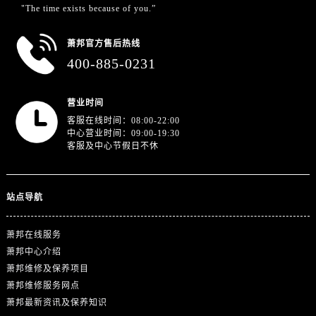
浙江省杭州市上城区钱江路1366号华润大厦A座5层503-5室萧邦售后服务中心（需提前预约）
"The time exists because of you.”
浙江省湖州市吴兴区劳动路萧邦售后服务中心（需提前预约）
萧邦官方售后热线
浙江省嘉兴市南湖区广益路705号嘉兴世界贸易中心A座13层1304室萧邦售后服务中心（需提前预约）
400-885-0231
浙江省金华市金东区东市南街777号金华万达广场4号楼22楼2209室萧邦售后服务中心（需提前预约）
浙江省丽水市莲都区解放街萧邦售后服务中心（需提前预约）
营业时间
浙江省宁波市江北区大闸南路500号来福士广场办公楼20层2009室萧邦售后服务中心（需提前预约）
客服在线时间：08:00-22:00
浙江省衢州市柯城区上街萧邦售后服务中心（需提前预约）
中心营业时间：09:00-19:30
浙江省绍兴市越城区胜利东路379号世茂天际中心写字楼8层805室萧邦售后服务中心（需提前预约）
客服及中心节假日不休
浙江省舟山市定海区解放东路萧邦售后服务中心（需提前预约）
澳门特别行政区大堂区议事亭前地（新马路）萧邦售后服务中心（需提前预约）
站点导航
澳门特别行政区风顺堂区南湾大马路萧邦售后服务中心（需提前预约）
澳门特别行政区花地玛堂区关闸广场萧邦售后服务中心（需提前预约）
萧邦在线服务
澳门特别行政区花王堂区大三巴商圈萧邦售后服务中心（需提前预约）
萧邦中心介绍
澳门特别行政区嘉模堂区官也街萧邦售后服务中心（需提前预约）
萧邦维修及保养项目
澳门省路氹城市金光大道萧邦售后服务中心（需提前预约）
萧邦维修服务网点
澳门特别行政区望德堂区塔石广场萧邦售后服务中心（需提前预约）
萧邦最新资讯及保养知识