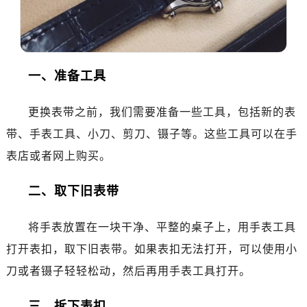
沈阳市沈河区中街路137号亨得利名表服务中心（品牌授权店）1层整层（需提前预约）
沈阳市沈河区中街路83号亨得利名表服务中心（品牌授权店）1层整层（需提前预约）
乌鲁木齐市天山区红山路26号时代广场（CCMALL）C座17层17-B（需提前预约）
温州市鹿城区锦绣路1067号置信广场10层1015室（需提前预约）
一、准备工具
哈尔滨市道里区友谊西路600号富力中心T2座写字楼29层03室（需提前预约）
大连市中山区人民路15号国际金融大厦7层G室（需提前预约）
更换表带之前，我们需要准备一些工具，包括新的表
佛山市禅城区季华五路57号万科金融中心C座12层1205室（需提前预约）
带、手表工具、小刀、剪刀、镊子等。这些工具可以在手
东莞市东城街道鸿福东路1号民盈国贸中心T1写字楼9层907室（需提前预约）
表店或者网上购买。
无锡市梁溪区人民中路139号恒隆广场写字楼1座11层1104室（需提前预约）
南通市崇川区工农路57号圆融广场写字楼16层1603室（需提前预约）
二、取下旧表带
苏州市苏州工业园区星港街199号苏州中心办公楼C座22层08室（需提前预约）
武汉市江汉区解放大道686号世界贸易大厦38层09室（需提前预约）
将手表放置在一块干净、平整的桌子上，用手表工具
南宁市青秀区金湖路59号地王大厦12楼1224室（需提前预约）
打开表扣，取下旧表带。如果表扣无法打开，可以使用小
合肥市蜀山区潜山路111号万象城华润大厦B座12楼03室（需提前预约）
刀或者镊子轻轻松动，然后再用手表工具打开。
泉州市丰泽区宝洲路729号浦西万达中心写字楼A座7楼709室（需提前预约）
青岛市南区山东路6号华润大厦B座22层04室（需提前预约）
三、拆下表扣