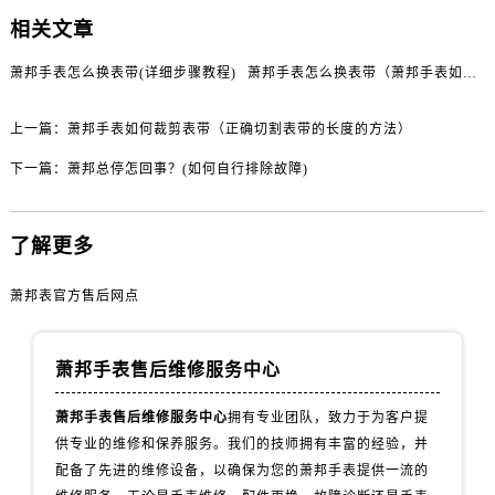
河北省保定市竞秀区朝阳北大街北国先天下萧邦售后服务中心（需提前预约）
相关文章
内蒙古自治区阿拉善盟市左旗土尔扈特大街萧邦售后服务中心（需提前预约）
内蒙古自治区巴彦淖尔市临河区新华街萧邦售后服务中心（需提前预约）
萧邦手表怎么换表带(详细步骤教程)
萧邦手表怎么换表带（萧邦手表如何更换表带）
内蒙古自治区包头市青山区幸福路甲3号王府井百货名表维修萧邦售后服务中心（需提前预约）
上一篇：
萧邦手表如何裁剪表带（正确切割表带的长度的方法）
内蒙古自治区赤峰市红山区哈达街萧邦售后服务中心（需提前预约）
内蒙古自治区鄂尔多斯市东胜区伊金霍洛街萧邦售后服务中心（需提前预约）
下一篇：
萧邦总停怎回事？(如何自行排除故障)
内蒙古自治区呼伦贝尔市海拉尔区中央街萧邦售后服务中心（需提前预约）
内蒙古自治区通辽市科尔沁区明仁大街萧邦售后服务中心（需提前预约）
了解更多
内蒙古自治区乌海市海勃湾区人民南路萧邦售后服务中心（需提前预约）
内蒙古自治区乌兰察布市集宁区恩和大街萧邦售后服务中心（需提前预约）
萧邦表官方售后网点
内蒙古自治区锡林郭勒盟市锡林浩特市光明街与额尔敦路交叉口萧邦售后服务中心（需提前预约）
内蒙古自治区兴安盟市乌兰浩特市兴安大街萧邦售后服务中心（需提前预约）
萧邦手表售后维修服务中心
山西省大同市平城区迎宾街萧邦售后服务中心（需提前预约）
山西省晋城市城区黄华街萧邦售后服务中心（需提前预约）
萧邦手表售后维修服务中心
拥有专业团队，致力于为客户提
山西省晋中市榆次区顺城街萧邦售后服务中心（需提前预约）
供专业的维修和保养服务。我们的技师拥有丰富的经验，并
配备了先进的维修设备，以确保为您的萧邦手表提供一流的
山西省临汾市尧都区解放路萧邦售后服务中心（需提前预约）