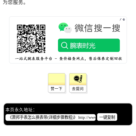
为您服务。
辽宁省鞍山市铁东区站前街萧邦售后服务中心（需提前预约）
辽宁省本溪市平山区胜利路萧邦售后服务中心（需提前预约）
辽宁省朝阳市双塔区新华路萧邦售后服务中心（需提前预约）
辽宁省丹东市振兴区七经街萧邦售后服务中心（需提前预约）
辽宁省抚顺市新抚区东一路萧邦售后服务中心（需提前预约）
辽宁省阜新市海州区解放大街萧邦售后服务中心（需提前预约）
辽宁省葫芦岛市连山区中央路萧邦售后服务中心（需提前预约）
辽宁省锦州市古塔区中央大街萧邦售后服务中心（需提前预约）
辽宁省辽阳市白塔区新运大街萧邦售后服务中心（需提前预约）
辽宁省盘锦市兴隆台区石油大街萧邦售后服务中心（需提前预约）
辽宁省铁岭市银州区南马路萧邦售后服务中心（需提前预约）
赞一下
去提问
辽宁省营口市站前区市府路与渤海大街交叉口萧邦售后服务中心（需提前预约）
辽宁省沈阳市沈河区中街路137号亨得利名表维修授权店1楼萧邦售后服务中心（需提前预约）
本页永久地址：
辽宁省沈阳市沈河区中街路83号亨得利名表维修授权店1楼萧邦售后服务中心（需提前预约）
一键复制
北京市朝阳区建国门外大街甲6号华熙国际中心D座11层1102室萧邦售后服务中心（需提前预约）
北京市东城区东长安街1号王府井东方广场W3座6层602室萧邦售后服务中心（需提前预约）