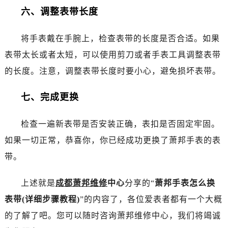
黑龙江省佳木斯市向阳区长安路萧邦售后服务中心（需提前预约）
六、调整表带长度
黑龙江省牡丹江市东安区太平路萧邦售后服务中心（需提前预约）
黑龙江省七台河市桃山区大同街萧邦售后服务中心（需提前预约）
将手表戴在手腕上，检查表带的长度是否合适。如果
黑龙江省齐齐哈尔市龙沙区龙华路萧邦售后服务中心（需提前预约）
表带太长或者太短，可以使用剪刀或者手表工具调整表带
黑龙江省双鸭山市尖山区新兴大街萧邦售后服务中心（需提前预约）
的长度。注意，调整表带长度时要小心，避免损坏表带。
黑龙江省绥化市北林区新华街与康庄路交叉口萧邦售后服务中心（需提前预约）
黑龙江省伊春市伊美区通河路萧邦售后服务中心（需提前预约）
七、完成更换
吉林省白城市洮北区明仁南街萧邦售后服务中心（需提前预约）
吉林省白山市浑江区浑江大街萧邦售后服务中心（需提前预约）
检查一遍新表带是否安装正确，表扣是否固定牢固。
吉林省吉林市船营区河南街萧邦售后服务中心（需提前预约）
如果一切正常，恭喜你，你已经成功更换了萧邦手表的表
吉林省辽源市龙山区人民大街萧邦售后服务中心（需提前预约）
带。
吉林省梅河口市新华街道梅河大街萧邦售后服务中心（需提前预约）
吉林省四平市铁东区紫气大路与南九经街交汇处萧邦售后服务中心（需提前预约）
上述就是
成都萧邦维修
中心
分享的“
萧邦手表怎么换
吉林省松原市宁江区五环大街萧邦售后服务中心（需提前预约）
表带(详细步骤教程)
”的内容了，各位爱表者都有一个大概
吉林省通化市东昌区环通乡江南大街萧邦售后服务中心（需提前预约）
的了解了吧。您可以随时咨询萧邦维修中心，我们将竭诚
吉林省延边市延吉市解放路萧邦售后服务中心（需提前预约）