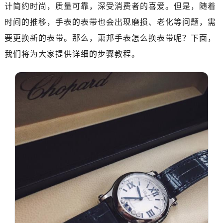
金华市金东区东市南街777号金华万达广场写字楼4号楼22层2209室（需提前预约）
计简约时尚，质量可靠，深受消费者的喜爱。但是，随着
绍兴市越城区胜利东路379号世茂天际中心写字楼8层805室（需提前预约）
时间的推移，手表的表带也会出现磨损、老化等问题，需
嘉兴市南湖区广益路705号嘉兴世界贸易中心写字楼A座13层1304室（需提前预约）
要更换新的表带。那么，萧邦手表怎么换表带呢？下面，
南昌市红谷滩新区红谷中大道998号绿地双子塔（中央广场）A1座办公楼14层07室（需提前预约）
我们将为大家提供详细的步骤教程。
济南市历下区经十路11111号华润中心写字楼（万象城）15层1508室（需提前预约）
广州市天河区天河路230号万菱汇国际中心写字楼A塔7层704室（需提前预约）
广州市越秀区环市东路371-375号世界贸易中心大厦南塔写字楼15层07室（需提前预约）
深圳市罗湖区深南东路5001号华润大厦写字楼17层1701室（需提前预约）
惠州市惠城区江北文昌一路7号华贸大厦写字楼1座30层05室（需提前预约）
厦门市思明区湖滨东路95号华润大厦写字楼B座11层1104室（需提前预约）
福州市鼓楼区五四路128-1号恒力城写字楼15层03室（需提前预约）
成都市锦江区人民东路6号SAC东原中心写字楼24层2406B室（需提前预约）
重庆市江北区观音桥步行街2号融恒时代广场写字楼9层902室（需提前预约）
长沙市芙蓉区定王台街道建湘路393号世茂环球金融中心写字楼（芙蓉广场）10层13室（需提前预约）
郑州市二七区铭功路10号华润大厦写字楼29层2905室（需提前预约）
太原市迎泽区解放路15号亨得利名表服务中心（品牌授权店）3层整层（需提前预约）