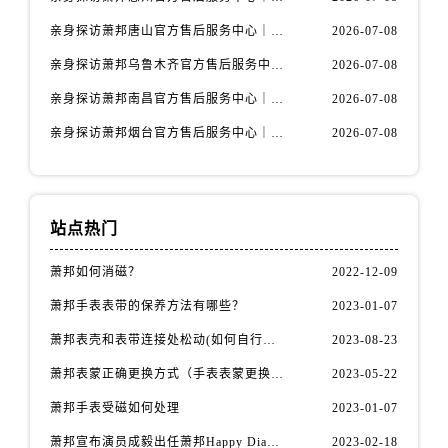
山西省阳泉市郊区平阳东街与新城大道交叉口萧邦售后服务中心（需提前预约）
亲身探访萧邦唐山官方售后服务中心｜全新地址及服务热线（2026年7月最新）
2026-07-08
山西省运城市盐湖区河东街萧邦售后服务中心（需提前预约）
山西省长治市潞州区英雄中路萧邦售后服务中心（需提前预约）
亲身探访萧邦乌鲁木齐官方售后服务中心｜网点地址与服务热线（2026年7月最新）
2026-07-08
山西省太原市迎泽区迎泽街道解放路15号亨得利名表维修授权店3楼萧邦售后服务中心（需提前预约）
亲身探访萧邦南昌官方售后服务中心｜详细地址及客服热线（2026年7月最新）
2026-07-08
天津市和平区赤峰道136号天津国际金融中心26层2603室萧邦售后服务中心（需提前预约）
亲身探访萧邦烟台官方售后服务中心｜全新官方服务电话与地址（2026年7月最新）
2026-07-08
安徽省安庆市迎江区人民路萧邦售后服务中心（需提前预约）
安徽省蚌埠市蚌山区淮河路萧邦售后服务中心（需提前预约）
安徽省亳州市谯城区魏武大道萧邦售后服务中心（需提前预约）
站点热门
安徽省池州市贵池区长江路萧邦售后服务中心（需提前预约）
安徽省滁州市琅琊区南谯北路萧邦售后服务中心（需提前预约）
萧邦如何消磁？
2022-12-09
安徽省阜阳市颍州区颍州北路萧邦售后服务中心（需提前预约）
萧邦手表表带的保养方法有哪些？
2023-01-07
安徽省淮北市相山区淮海路萧邦售后服务中心（需提前预约）
萧邦表壳和表带连接处松动(如何自行修复)
2023-08-23
安徽省淮南市田家庵区国庆中路萧邦售后服务中心（需提前预约）
安徽省黄山市屯溪区黄山西路萧邦售后服务中心（需提前预约）
萧邦表蒙正确更换方式（手表表蒙更换知识）
2023-05-22
安徽省六安市金安区解放中路萧邦售后服务中心（需提前预约）
萧邦手表受磁如何处理
2023-01-07
安徽省马鞍山市雨山区湖南西路萧邦售后服务中心（需提前预约）
萧邦宣布演员成毅出任萧邦Happy Diamonds系列品牌大使
2023-02-18