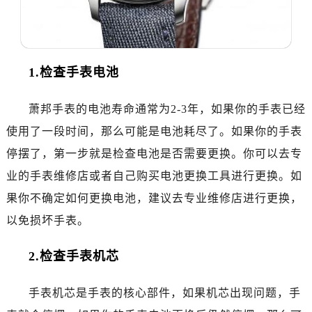
温州市鹿城区锦绣路1067号置信广场10层1015室（需提前预约）
哈尔滨市道里区友谊西路600号富力中心T2座写字楼29层03室（需提前预约）
大连市中山区人民路15号国际金融大厦7层G室（需提前预约）
佛山市禅城区季华五路57号万科金融中心C座12层1205室（需提前预约）
1.检查手表电池
东莞市东城街道鸿福东路1号民盈国贸中心T1写字楼9层907室（需提前预约）
无锡市梁溪区人民中路139号恒隆广场写字楼1座11层1104室（需提前预约）
萧邦手表的电池寿命通常为2-3年，如果你的手表已经
南通市崇川区工农路57号圆融广场写字楼16层1603室（需提前预约）
使用了一段时间，那么可能是电池耗尽了。如果你的手表
苏州市苏州工业园区星港街199号苏州中心办公楼C座22层08室（需提前预约）
停摆了，第一步就是检查电池是否需要更换。你可以去专
武汉市江汉区解放大道686号世界贸易大厦38层09室（需提前预约）
业的手表维修店或者自己购买电池更换工具进行更换。如
南宁市青秀区金湖路59号地王大厦12楼1224室（需提前预约）
果你不确定如何更换电池，建议去专业维修店进行更换，
合肥市蜀山区潜山路111号万象城华润大厦B座12楼03室（需提前预约）
泉州市丰泽区宝洲路729号浦西万达中心写字楼A座7楼709室（需提前预约）
以免损坏手表。
青岛市南区山东路6号华润大厦B座22层04室（需提前预约）
2.检查手表机芯
烟台市芝罘区胜利路139号万达金融中心A座907室（需提前预约）
长春市朝阳区西安大路727号中银大厦A座(旺进大厦)18层09室（需提前预约）
手表机芯是手表的核心部件，如果机芯出现问题，手
贵阳市南明区都司高架桥路33号亨特国际金融中心14楼14D（需提前预约）