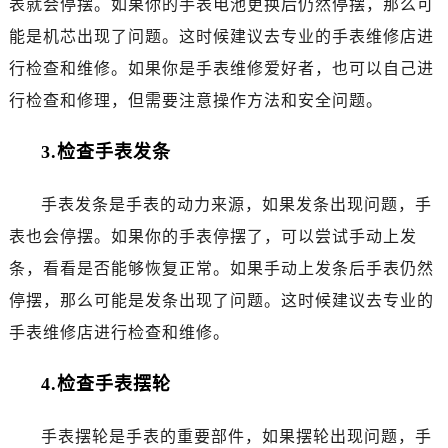
表就会停摆。如果你的手表电池更换后仍然停摆，那么可
昆明市盘龙区北京路928号同德昆明广场写字楼10层06室（需提前预约）
石家庄市长安区中山东路39号勒泰中心写字楼B座13层07室（需提前预约）
能是机芯出现了问题。这时候建议去专业的手表维修店进
西安市碑林区南关正街88号华侨城长安国际中心E座6楼10室（需提前预约）
行检查和维修。如果你是手表维修爱好者，也可以自己进
海口市龙华区金贸东路5号海口华润大厦B座17层1707室（需提前预约）
行检查和修理，但需要注意操作方法和安全问题。
唐山市路南区新华东道100号万达广场写字楼A座10层1002室（需提前预约）
台州市椒江区东海大道1800号腾达中心东1幢20楼2002室（需提前预约）
3.检查手表发条
内蒙古自治区呼和浩特市玉泉区大学西街70号华润万象城写字楼（鄂尔多斯大厦）23层2326室（需提前预约）
甘肃省兰州市七里河区西津西路16号兰州中心写字楼21层2102室（需提前预约）
手表发条是手表的动力来源，如果发条出现问题，手
重庆市解放碑渝中区民权路28号英利国际金融中心写字楼20层01室（需提前预约）
表也会停摆。如果你的手表停摆了，可以尝试手动上发
黑龙江省大庆市萨尔图区会战大街萧邦售后服务中心（需提前预约）
条，看看是否能够恢复正常。如果手动上发条后手表仍然
黑龙江省鹤岗市向阳区红军路萧邦售后服务中心（需提前预约）
停摆，那么可能是发条出现了问题。这时候建议去专业的
黑龙江省黑河市爱辉区中央街萧邦售后服务中心（需提前预约）
手表维修店进行检查和维修。
黑龙江省鸡西市鸡冠区红军路萧邦售后服务中心（需提前预约）
黑龙江省佳木斯市向阳区长安路萧邦售后服务中心（需提前预约）
4.检查手表摆轮
黑龙江省牡丹江市东安区太平路萧邦售后服务中心（需提前预约）
黑龙江省七台河市桃山区大同街萧邦售后服务中心（需提前预约）
手表摆轮是手表的重要部件，如果摆轮出现问题，手