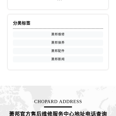
安徽省宿州市埇桥区人民中路萧邦售后服务中心（需提前预约）
安徽省铜陵市铜官区石城大道萧邦售后服务中心（需提前预约）
安徽省芜湖市镜湖区中山路步行街萧邦售后服务中心（需提前预约）
分类标签
安徽省宣城市宣州区叠嶂西路萧邦售后服务中心（需提前预约）
福建省龙岩市新罗区九一南路萧邦售后服务中心（需提前预约）
萧邦维修
福建省南平市建阳区人民西路萧邦售后服务中心（需提前预约）
萧邦保养
福建省宁德市蕉城区天湖东路萧邦售后服务中心（需提前预约）
萧邦配件
福建省莆田市城厢区霞林街道荔华东大道萧邦售后服务中心（需提前预约）
萧邦新闻
福建省三明市三元区东乾二路萧邦售后服务中心（需提前预约）
福建省漳州市龙文区步港路萧邦售后服务中心（需提前预约）
江苏省常州市新北区龙锦路1590号现代传媒中心5号楼10层1008室萧邦售后服务中心（需提前预约）
江苏省淮安市清江浦区淮海北路萧邦售后服务中心（需提前预约）
江苏省连云港市海州区通灌北路萧邦售后服务中心（需提前预约）
江苏省南京市秦淮区中山南路1号南京中心22层22-C1-C3室萧邦售后服务中心（需提前预约）
CHOPARD ADDRESS
江苏省宿迁市宿城区西湖路萧邦售后服务中心（需提前预约）
江苏省泰州市海陵区永定东路399号置地商务中心东塔（华润万象城）17层1706室萧邦售后服务中心（需提前预约）
萧邦官方售后维修服务中心地址电话查询