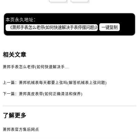
辽宁省丹东市振兴区七经街萧邦售后服务中心（需提前预约）
辽宁省抚顺市新抚区东一路萧邦售后服务中心（需提前预约）
辽宁省阜新市海州区解放大街萧邦售后服务中心（需提前预约）
本页永久地址：
一键复制
辽宁省葫芦岛市连山区中央路萧邦售后服务中心（需提前预约）
辽宁省锦州市古塔区中央大街萧邦售后服务中心（需提前预约）
辽宁省辽阳市白塔区新运大街萧邦售后服务中心（需提前预约）
相关文章
辽宁省盘锦市兴隆台区石油大街萧邦售后服务中心（需提前预约）
辽宁省铁岭市银州区南马路萧邦售后服务中心（需提前预约）
萧邦手表怎么老停(如何快速解决手表停摆问题)
辽宁省营口市站前区市府路与渤海大街交叉口萧邦售后服务中心（需提前预约）
辽宁省沈阳市沈河区中街路137号亨得利名表维修授权店1楼萧邦售后服务中心（需提前预约）
上一篇：
萧邦机械表每天都要上弦吗(解答机械表上弦问题)
辽宁省沈阳市沈河区中街路83号亨得利名表维修授权店1楼萧邦售后服务中心（需提前预约）
下一篇：
萧邦真皮表带(如何正确清洁和保养)
北京市朝阳区建国门外大街甲6号华熙国际中心D座11层1102室萧邦售后服务中心（需提前预约）
北京市东城区东长安街1号王府井东方广场W3座6层602室萧邦售后服务中心（需提前预约）
了解更多
河北省保定市竞秀区朝阳北大街北国先天下萧邦售后服务中心（需提前预约）
内蒙古自治区阿拉善盟市左旗土尔扈特大街萧邦售后服务中心（需提前预约）
萧邦表官方售后网点
内蒙古自治区巴彦淖尔市临河区新华街萧邦售后服务中心（需提前预约）