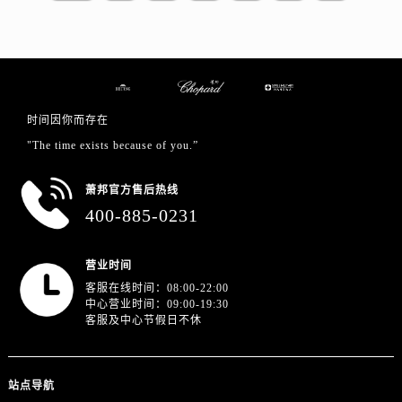
山东省东营市东营区济南路萧邦售后服务中心（需提前预约）
山东省济南市历下区经十路11111号华润中心写字楼（万象城）15层1508室萧邦售后服务中心（需提前预约）
山东省济宁市任城区太白楼路萧邦售后服务中心（需提前预约）
山东省莱芜市文化南路8号银座商城名表维修一楼名表维修萧邦售后服务中心（需提前预约）
山东省临沂市兰山区解放路萧邦售后服务中心（需提前预约）
时间因你而存在
山东省日照市东港区烟台路萧邦售后服务中心（需提前预约）
"The time exists because of you.”
山东省泰安市泰山区财源街道泰山大街萧邦售后服务中心（需提前预约）
山东省威海市环翠区新威海路89号振华商厦一楼名表维修萧邦售后服务中心（需提前预约）
萧邦官方售后热线
山东省潍坊市奎文区东风东街萧邦售后服务中心（需提前预约）
400-885-0231
山东省枣庄市滕州市北辛路与善国路交叉口萧邦售后服务中心（需提前预约）
山东省淄博市张店区金晶大道萧邦售后服务中心（需提前预约）
营业时间
上海市黄浦区南京东路299号宏伊国际广场写字楼8层806室萧邦售后服务中心（需提前预约）
客服在线时间：08:00-22:00
中心营业时间：09:00-19:30
上海市徐汇区虹桥路3号港汇中心2座37层3705室萧邦售后服务中心（需提前预约）
客服及中心节假日不休
浙江省杭州市上城区钱江路1366号华润大厦A座5层503-5室萧邦售后服务中心（需提前预约）
浙江省湖州市吴兴区劳动路萧邦售后服务中心（需提前预约）
浙江省嘉兴市南湖区广益路705号嘉兴世界贸易中心A座13层1304室萧邦售后服务中心（需提前预约）
站点导航