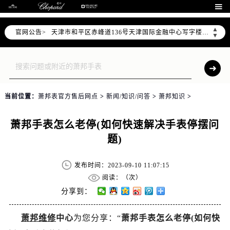
北京市东城区东长安街1号东方广场写字楼W3座6层602室（需提前预约）

北京市朝阳区建国门外大街甲6号华熙国际中心写字楼D座11层1102室（需提前预约）
▲
官网公告>
天津市和平区赤峰道136号天津国际金融中心写字楼26层2603室（需提前预约）
▼
上海市徐汇区虹桥路3号港汇中心写字楼2座37层3705室（需提前预约）
上海市黄浦区南京东路299号宏伊国际广场写字楼8层806室（需提前预约）
南京市秦淮区中山南路1号（新街口）南京中心写字楼22层C1-1室（需提前预约）
常州市新北区龙锦路1590号现代传媒中心写字楼5号楼10层1008室（需提前预约）
当前位置：
萧邦表官方售后网点
>
新闻/知识/问答
>
萧邦知识
>
徐州市鼓楼区淮海东路29号苏宁广场IFC国际金融中心写字楼35层3508室（需提前预约）
扬州市邗江区国展路29号星耀天地写字楼1号楼18层1803室（需提前预约）
萧邦手表怎么老停(如何快速解决手表停摆问
盐城市盐都区世纪大道5号盐城金融城写字楼1号楼16层1604室（需提前预约）
题)
泰州市海陵区永定东路399号置地商务中心东塔写字楼（华润万象城）17层1706室（需提前预约）
宁波市江北区大闸南路500号来福士广场办公楼20层2009室（需提前预约）
发布时间：2023-09-10 11:07:15
杭州市上城区钱江路1366号华润大厦写字楼A座5层503-5室（需提前预约）
阅读：（
次）
金华市金东区东市南街777号金华万达广场写字楼4号楼22层2209室（需提前预约）
分享到：
绍兴市越城区胜利东路379号世茂天际中心写字楼8层805室（需提前预约）
萧邦维修
中心
为您分享：“
萧邦手表怎么老停(如何快
嘉兴市南湖区广益路705号嘉兴世界贸易中心写字楼A座13层1304室（需提前预约）