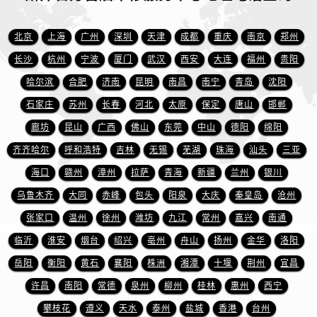
江苏省徐州市鼓楼区淮海东路29号苏宁广场IFC国际金融中心35层3508室萧邦售后服务中心（需提前预约）
江苏省盐城市盐都区世纪大道5号盐城金融城写字楼1号楼16层1604室萧邦售后服务中心（需提前预约）
北京
上海
广州
深圳
天津
成都
重庆
南京
郑州
江苏省扬州市邗江区国展路29号星耀天地写字楼1号楼18层1803室萧邦售后服务中心（需提前预约）
长沙
杭州
宁波
厦门
武汉
西安
大连
福州
贵阳
江苏省镇江市京口区中山东路萧邦售后服务中心（需提前预约）
哈尔滨
合肥
济南
昆明
南昌
南宁
青岛
沈阳
江西省抚州市临川区赣东大道萧邦售后服务中心（需提前预约）
江西省赣州市章贡区文清路萧邦售后服务中心（需提前预约）
石家庄
苏州
长春
河北
太原
保定
唐山
邯郸
江西省吉安市吉州区井冈山大道萧邦售后服务中心（需提前预约）
廊坊
昆山
广西
佛山
东莞
中山
德阳
绵阳
江西省景德镇市珠山区珠山中路萧邦售后服务中心（需提前预约）
齐齐哈尔
呼和浩特
吉林
无锡
芜湖
珠海
汕头
三亚
江西省九江市浔阳区浔阳路萧邦售后服务中心（需提前预约）
海口
赣州
漳州
拉萨
青海
新疆
兰州
银川
江西省南昌市红谷滩新区红谷中大道998号绿地双子塔（中央广场）A1座办公楼14层1407室萧邦售后服务中心（需提前预约）
乌鲁木齐
大同
赤峰
包头
阳泉
大庆
秦皇岛
沧州
江西省萍乡市安源区萍安北大道与康庄路交叉口萧邦售后服务中心（需提前预约）
张家口
温州
徐州
潍坊
九江
常州
嘉兴
南通
江西省上饶市信州区滨江西路萧邦售后服务中心（需提前预约）
临沂
淮安
烟台
绍兴
亳州
舟山
扬州
金华
洛阳
江西省新余市渝水区北湖西路萧邦售后服务中心（需提前预约）
江西省宜春市袁州区中山中路萧邦售后服务中心（需提前预约）
岳阳
衡阳
黄石
襄阳
株洲
湘潭
十堰
荆州
宜昌
江西省鹰潭市月湖区胜利东路萧邦售后服务中心（需提前预约）
许昌
南阳
常德
泉州
柳州
桂林
惠州
西宁
山东省德州市德城区东风中路萧邦售后服务中心（需提前预约）
攀枝花
遵义
天水
泰州
盐城
香港
台州