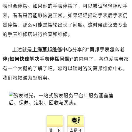
黑龙江省齐齐哈尔市龙沙区龙华路萧邦售后服务中心（需提前预约）
表也会停摆。如果你的手表停摆了，可以尝试轻轻摇动手
黑龙江省双鸭山市尖山区新兴大街萧邦售后服务中心（需提前预约）
表，看看是否能够恢复正常。如果轻轻摇动手表后手表仍
黑龙江省绥化市北林区新华街与康庄路交叉口萧邦售后服务中心（需提前预约）
然停摆，那么可能是摆轮出现了问题。这时候建议去专业
黑龙江省伊春市伊美区通河路萧邦售后服务中心（需提前预约）
的手表维修店进行检查和维修。
吉林省白城市洮北区明仁南街萧邦售后服务中心（需提前预约）
吉林省白山市浑江区浑江大街萧邦售后服务中心（需提前预约）
上述就是
上海萧邦维修
中心
分享的“
萧邦手表怎么老
吉林省吉林市船营区河南街萧邦售后服务中心（需提前预约）
停(如何快速解决手表停摆问题)
”的内容了，各位爱表者都
吉林省辽源市龙山区人民大街萧邦售后服务中心（需提前预约）
吉林省梅河口市新华街道梅河大街萧邦售后服务中心（需提前预约）
有一个大概的了解了吧。您可以随时咨询萧邦维修中心，
吉林省四平市铁东区紫气大路与南九经街交汇处萧邦售后服务中心（需提前预约）
我们将竭诚为您服务。
吉林省松原市宁江区五环大街萧邦售后服务中心（需提前预约）
吉林省通化市东昌区环通乡江南大街萧邦售后服务中心（需提前预约）
吉林省延边市延吉市解放路萧邦售后服务中心（需提前预约）
辽宁省鞍山市铁东区站前街萧邦售后服务中心（需提前预约）
辽宁省本溪市平山区胜利路萧邦售后服务中心（需提前预约）
辽宁省朝阳市双塔区新华路萧邦售后服务中心（需提前预约）
赞一下
去提问