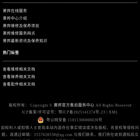
浙江省金华市金东区东市南街777号金华万达广场4号楼22楼2209室萧邦售后服务中心（需提前预约）
萧邦在线服务
浙江省丽水市莲都区解放街萧邦售后服务中心（需提前预约）
萧邦中心介绍
浙江省宁波市江北区大闸南路500号来福士广场办公楼20层2009室萧邦售后服务中心（需提前预约）
萧邦维修及保养项目
浙江省衢州市柯城区上街萧邦售后服务中心（需提前预约）
萧邦维修服务网点
浙江省绍兴市越城区胜利东路379号世茂天际中心写字楼8层805室萧邦售后服务中心（需提前预约）
萧邦最新资讯及保养知识
浙江省舟山市定海区解放东路萧邦售后服务中心（需提前预约）
热门标签
澳门特别行政区大堂区议事亭前地（新马路）萧邦售后服务中心（需提前预约）
澳门特别行政区风顺堂区南湾大马路萧邦售后服务中心（需提前预约）
查看维修相关文档
澳门特别行政区花地玛堂区关闸广场萧邦售后服务中心（需提前预约）
查看保养相关文档
澳门特别行政区花王堂区大三巴商圈萧邦售后服务中心（需提前预约）
查看配件相关文档
澳门特别行政区嘉模堂区官也街萧邦售后服务中心（需提前预约）
澳门省路氹城市金光大道萧邦售后服务中心（需提前预约）
版权所有：
Copyright ©
萧邦官方售后服务中心
All Rights Reserved
澳门特别行政区望德堂区塔石广场萧邦售后服务中心（需提前预约）
ICP备案/许可证号：
鄂ICP备2025141274号-23
|
XML
福建省福州市鼓楼区五四路128-1号恒力城写字楼15层03室萧邦售后服务中心（需提前预约）
粤公网安备 11011306006028号
福建省厦门市思明区湖滨东路95号万象城华润大厦B座11层1104室萧邦售后服务中心（需提前预约）
如权利人或知情人士发现本站内容存在事实错误或涉及版权、名誉权等侵权问
广东省潮州市潮安区新风路与潮汕路交汇处萧邦售后服务中心（需提前预约）
题，请通过邮箱：2557628530@qq.com 与我们联系，我们将在收到通知后立