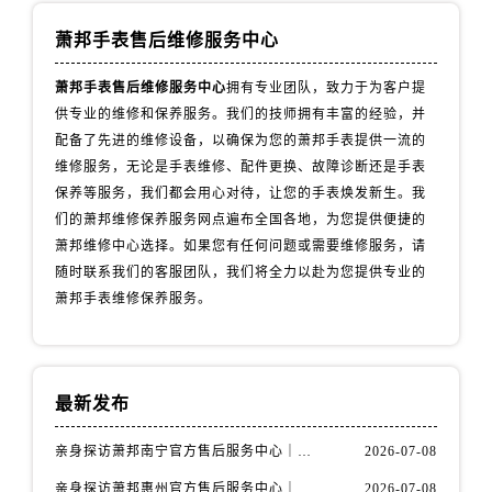
内蒙古自治区包头市青山区幸福路甲3号王府井百货名表维修萧邦售后服务中心（需提前预约）
内蒙古自治区赤峰市红山区哈达街萧邦售后服务中心（需提前预约）
萧邦手表售后维修服务中心
内蒙古自治区鄂尔多斯市东胜区伊金霍洛街萧邦售后服务中心（需提前预约）
萧邦手表售后维修服务中心
拥有专业团队，致力于为客户提
内蒙古自治区呼伦贝尔市海拉尔区中央街萧邦售后服务中心（需提前预约）
供专业的维修和保养服务。我们的技师拥有丰富的经验，并
内蒙古自治区通辽市科尔沁区明仁大街萧邦售后服务中心（需提前预约）
配备了先进的维修设备，以确保为您的萧邦手表提供一流的
内蒙古自治区乌海市海勃湾区人民南路萧邦售后服务中心（需提前预约）
维修服务，无论是手表维修、配件更换、故障诊断还是手表
内蒙古自治区乌兰察布市集宁区恩和大街萧邦售后服务中心（需提前预约）
保养等服务，我们都会用心对待，让您的手表焕发新生。我
们的萧邦维修保养服务网点遍布全国各地，为您提供便捷的
内蒙古自治区锡林郭勒盟市锡林浩特市光明街与额尔敦路交叉口萧邦售后服务中心（需提前预约）
萧邦维修中心选择。如果您有任何问题或需要维修服务，请
内蒙古自治区兴安盟市乌兰浩特市兴安大街萧邦售后服务中心（需提前预约）
随时联系我们的客服团队，我们将全力以赴为您提供专业的
山西省大同市平城区迎宾街萧邦售后服务中心（需提前预约）
萧邦手表维修保养服务。
山西省晋城市城区黄华街萧邦售后服务中心（需提前预约）
山西省晋中市榆次区顺城街萧邦售后服务中心（需提前预约）
山西省临汾市尧都区解放路萧邦售后服务中心（需提前预约）
最新发布
山西省吕梁市离石区永宁中路与建设街交叉口萧邦售后服务中心（需提前预约）
山西省朔州市朔城区怡西路与鄯阳西街交汇处萧邦售后服务中心（需提前预约）
亲身探访萧邦南宁官方售后服务中心｜网点地址与电话（2026年7月最新）
2026-07-08
山西省忻州市忻府区和平东街与七一南路交叉口萧邦售后服务中心（需提前预约）
亲身探访萧邦惠州官方售后服务中心｜网点地址及热线（2026年7月最新）
2026-07-08