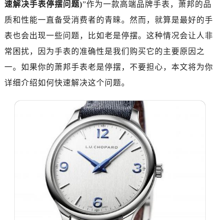
速解决手表停摆问题)
”作为一款高端品牌手表，萧邦的品
南昌市红谷滩新区红谷中大道998号绿地双子塔（中央广场）A1座办公楼14层07室（需提前预约）
济南市历下区经十路11111号华润中心写字楼（万象城）15层1508室（需提前预约）
质和性能一直备受消费者的青睐。然而，就算是最好的手
广州市天河区天河路230号万菱汇国际中心写字楼A塔7层704室（需提前预约）
表也会出现一些问题，比如老是停摆。这种情况会让人非
广州市越秀区环市东路371-375号世界贸易中心大厦南塔写字楼15层07室（需提前预约）
常困扰，因为手表的准确性是我们购买它的主要原因之
深圳市罗湖区深南东路5001号华润大厦写字楼17层1701室（需提前预约）
一。如果你的萧邦手表老是停摆，不要担心，本文将为你
惠州市惠城区江北文昌一路7号华贸大厦写字楼1座30层05室（需提前预约）
详细介绍如何快速解决这个问题。
厦门市思明区湖滨东路95号华润大厦写字楼B座11层1104室（需提前预约）
福州市鼓楼区五四路128-1号恒力城写字楼15层03室（需提前预约）
成都市锦江区人民东路6号SAC东原中心写字楼24层2406B室（需提前预约）
重庆市江北区观音桥步行街2号融恒时代广场写字楼9层902室（需提前预约）
长沙市芙蓉区定王台街道建湘路393号世茂环球金融中心写字楼（芙蓉广场）10层13室（需提前预约）
郑州市二七区铭功路10号华润大厦写字楼29层2905室（需提前预约）
太原市迎泽区解放路15号亨得利名表服务中心（品牌授权店）3层整层（需提前预约）
沈阳市沈河区中街路137号亨得利名表服务中心（品牌授权店）1层整层（需提前预约）
沈阳市沈河区中街路83号亨得利名表服务中心（品牌授权店）1层整层（需提前预约）
乌鲁木齐市天山区红山路26号时代广场（CCMALL）C座17层17-B（需提前预约）