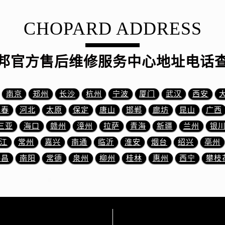
服务中心（需提前预约）
服务中心（需提前预约）
CHOPARD ADDRESS
后服务中心（需提前预约）
后服务中心（需提前预约）
邦官方售后维修服务中心地址电话
后服务中心（需提前预约）
后服务中心（需提前预约）
售后服务中心（需提前预约）
南京
郑州
长沙
杭州
宁波
厦门
武汉
西安
服务中心（需提前预约）
长春
河北
太原
保定
唐山
邯郸
廊坊
昆山
广西
街交叉口萧邦售后服务中心（需提前预约）
三亚
海口
赣州
漳州
拉萨
青海
新疆
兰州
银
得利名表维修授权店1楼萧邦售后服务中心（需提前预约）
江
常州
嘉兴
南通
临沂
淮安
烟台
绍兴
亳州
得利名表维修授权店1楼萧邦售后服务中心（需提前预约）
国际中心D座11层1102室萧邦售后服务中心（需提前预约）
许昌
南阳
常德
泉州
柳州
桂林
惠州
西宁
攀枝
广场W3座6层602室萧邦售后服务中心（需提前预约）
先天下萧邦售后服务中心（需提前预约）
特大街萧邦售后服务中心（需提前预约）
街萧邦售后服务中心（需提前预约）