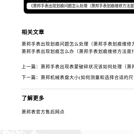
黑龙江省齐齐哈尔市龙沙区龙华路萧
黑龙江省双鸭山市尖山区新兴大街萧
黑龙江省绥化市北林区新华街与康庄
黑龙江省伊春市伊美区通河路萧邦售
相关文章
吉林省白城市洮北区明仁南街萧邦售
吉林省白山市浑江区浑江大街萧邦售
萧邦手表出现划痕怎么办（萧邦手表划痕维修方法是
吉林省吉林市船营区河南街萧邦售后
吉林省辽源市龙山区人民大街萧邦售
上一篇：
萧邦手表出现表蒙破碎状况该如何处理（萧
吉林省梅河口市新华街道梅河大街萧
下一篇：
萧邦机械表盘大小(如何测量和选择合适的尺
吉林省四平市铁东区紫气大路与南九
吉林省松原市宁江区五环大街萧邦售
吉林省通化市东昌区环通乡江南大街
了解更多
吉林省延边市延吉市解放路萧邦售后
辽宁省鞍山市铁东区站前街萧邦售后
萧邦表官方售后网点
辽宁省本溪市平山区胜利路萧邦售后
辽宁省朝阳市双塔区新华路萧邦售后