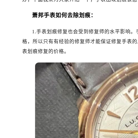
南昌市红谷滩新区红谷中大道998号
济南市历下区经十路11111号华润中
萧邦手表如何去除划痕：
广州市天河区天河路230号万菱汇国
广州市越秀区环市东路371-375号
1.手表划痕修复也会受到修复师的水平影响
深圳市罗湖区深南东路5001号华润大
格，所以只有有经验的修复师才能保证修复手表的
惠州市惠城区江北文昌一路7号华贸大
表划痕修复的价格。
厦门市思明区湖滨东路95号华润大厦写
福州市鼓楼区五四路128-1号恒力城
成都市锦江区人民东路6号SAC东原中
重庆市江北区观音桥步行街2号融恒时
长沙市芙蓉区定王台街道建湘路393
郑州市二七区铭功路10号华润大厦写字
太原市迎泽区解放路15号亨得利名
沈阳市沈河区中街路137号亨得利名
沈阳市沈河区中街路83号亨得利名
乌鲁木齐市天山区红山路26号时代广场