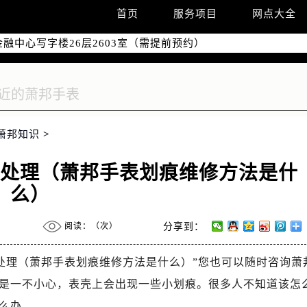
字楼W3座6层602室（需提前预约）
首页
服务项目
网点大全
国际中心写字楼D座11层1102室（需提前预约）
融中心写字楼26层2603室（需提前预约）
2座37层3705室（需提前预约）
际广场写字楼8层806室（需提前预约）
南京中心写字楼22层C1-1室（需提前预约）
中心写字楼5号楼10层1008室（需提前预约）
萧邦知识
>
FC国际金融中心写字楼35层3508室（需提前预约）
楼1号楼18层1803室（需提前预约）
么处理（萧邦手表划痕维修方法是什
字楼1号楼16层1604室（需提前预约）
么）
务中心东塔写字楼（华润万象城）17层1706室（需提前预约）
场办公楼20层2009室（需提前预约）
阅读：（
次）
分享到：
写字楼A座5层503-5室（需提前预约）
广场写字楼4号楼22层2209室（需提前预约）
处理（萧邦手表划痕维修方法是什么）”您也可以随时咨询萧
际中心写字楼8层805室（需提前预约）
是一不小心，表壳上会出现一些小划痕。很多人不知道该怎
易中心写字楼A座13层1304室（需提前预约）
么办。