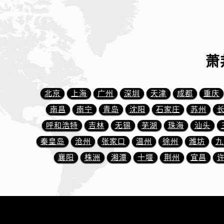
辽宁省丹东市振兴区七经街萧邦售后
辽宁省抚顺市新抚区东一路萧邦售后
辽宁省阜新市海州区解放大街萧邦售
辽宁省葫芦岛市连山区中央路萧邦售
萧
辽宁省锦州市古塔区中央大街萧邦售
辽宁省辽阳市白塔区新运大街萧邦售
辽宁省盘锦市兴隆台区石油大街萧邦
北京
上海
广州
深圳
天津
成都
重庆
辽宁省铁岭市银州区南马路萧邦售后
南昌
南宁
青岛
沈阳
石家庄
苏州
辽宁省营口市站前区市府路与渤海大
呼和浩特
吉林
无锡
芜湖
珠海
汕头
辽宁省沈阳市沈河区中街路137号亨
秦皇岛
沧州
张家口
温州
徐州
潍坊
九
辽宁省沈阳市沈河区中街路83号亨
襄阳
株洲
北京市朝阳区建国门外大街甲6号华熙
湘潭
十堰
荆州
宜昌
北京市东城区东长安街1号王府井东方
河北省保定市竞秀区朝阳北大街北国
内蒙古自治区阿拉善盟市左旗土尔扈
内蒙古自治区巴彦淖尔市临河区新华