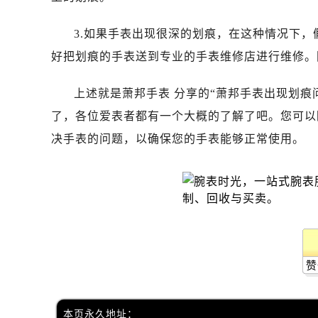
昆明市盘龙区北京路928号同德昆明
石家庄市长安区中山东路39号勒泰中
3.如果手表出现很深的划痕，在这种情况下
西安市碑林区南关正街88号华侨城长
好把划痕的手表送到专业的手表维修店进行维修。
海口市龙华区金贸东路5号海口华润大厦
唐山市路南区新华东道100号万达广场
上述就是萧邦手表 分享的“萧邦手表出现划痕
台州市椒江区东海大道1800号腾达中
了，各位爱表者都有一个大概的了解了吧。您可以
内蒙古自治区呼和浩特市玉泉区大学西
决手表的问题，以确保您的手表能够正常使用。
甘肃省兰州市七里河区西津西路16号兰
重庆市解放碑渝中区民权路28号英利
黑龙江省大庆市萨尔图区会战大街萧
黑龙江省鹤岗市向阳区红军路萧邦售
黑龙江省黑河市爱辉区中央街萧邦售
黑龙江省鸡西市鸡冠区红军路萧邦售
黑龙江省佳木斯市向阳区长安路萧邦
赞
黑龙江省牡丹江市东安区太平路萧邦
黑龙江省七台河市桃山区大同街萧邦
本页永久地址：