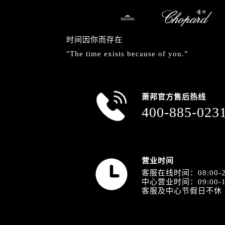
内蒙古自治区包头市青山区幸福路甲
内蒙古自治区赤峰市红山区哈达街萧
内蒙古自治区鄂尔多斯市东胜区伊金
时间因你而存在
内蒙古自治区呼伦贝尔市海拉尔区中
"The time exists because of you.”
内蒙古自治区通辽市科尔沁区明仁大
内蒙古自治区乌海市海勃湾区人民南
内蒙古自治区乌兰察布市集宁区恩和
萧邦官方售后热线
内蒙古自治区锡林郭勒盟市锡林浩特
400-885-023
内蒙古自治区兴安盟市乌兰浩特市兴
山西省大同市平城区迎宾街萧邦售后
山西省晋城市城区黄华街萧邦售后服
山西省晋中市榆次区顺城街萧邦售后
营业时间
山西省临汾市尧都区解放路萧邦售后
客服在线时间：08:00-2
中心营业时间：09:00-1
山西省吕梁市离石区永宁中路与建设
客服及中心节假日不休
山西省朔州市朔城区怡西路与鄯阳西
山西省忻州市忻府区和平东街与七一