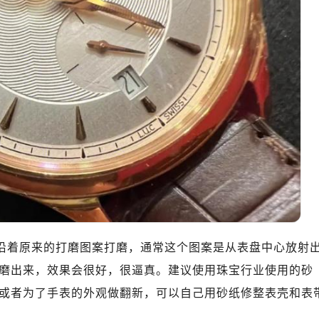
10层1015室（需提前预约）
心T2座写字楼29层03室（需提前预约）
厦7层G室（需提前预约）
心C座12层1205室（需提前预约）
中心T1写字楼9层907室（需提前预约）
写字楼1座11层1104室（需提前预约）
楼16层1603室（需提前预约）
中心办公楼C座22层08室（需提前预约）
大厦38层09室（需提前预约）
楼1224室（需提前预约）
大厦B座12楼03室（需提前预约）
心写字楼A座7楼709室（需提前预约）
2层04室（需提前预约）
，沿着原来的打磨图案打磨，通常这个图案是从表盘中心放射
心A座907室（需提前预约）
磨出来，效果会很好，很逼真。建议使用珠宝行业使用的砂
A座(旺进大厦)18层09室（需提前预约）
或者为了手表的外观做翻新，可以自己用砂纸修整表壳和表
国际金融中心14楼14D（需提前预约）