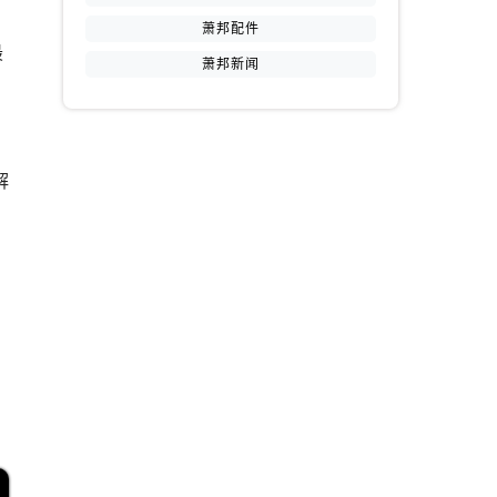
萧邦配件
最
萧邦新闻
解
提前预约）