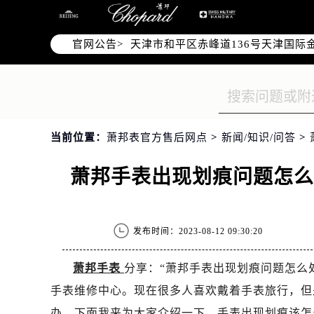
北京市东城区东长安街1号东方广场写
北京市朝阳区建国门外大街甲6号华熙
官网公告>
天津市和平区赤峰道136号天津国际金
上海市徐汇区虹桥路3号港汇中心写字楼
上海市黄浦区南京东路299号宏伊国
南京市秦淮区中山南路1号（新街口）
常州市新北区龙锦路1590号现代传媒
当前位置：
萧邦表官方售后网点
>
新闻/知识/问答
>
徐州市鼓楼区淮海东路29号苏宁广场I
扬州市邗江区国展路29号星耀天地写字
萧邦手表出现划痕问题怎
盐城市盐都区世纪大道5号盐城金融城写
泰州市海陵区永定东路399号置地商
宁波市江北区大闸南路500号来福士广
发布时间：2023-08-12 09:30:20
杭州市上城区钱江路1366号华润大厦
金华市金东区东市南街777号金华万达
萧邦手表
分享：“萧邦手表出现划痕问题怎么
绍兴市越城区胜利东路379号世茂天
手表维修中心。现在很多人喜欢戴着手表旅行，但
嘉兴市南湖区广益路705号嘉兴世界贸
办，下面我来为大家介绍一下，手表出现划痕该怎