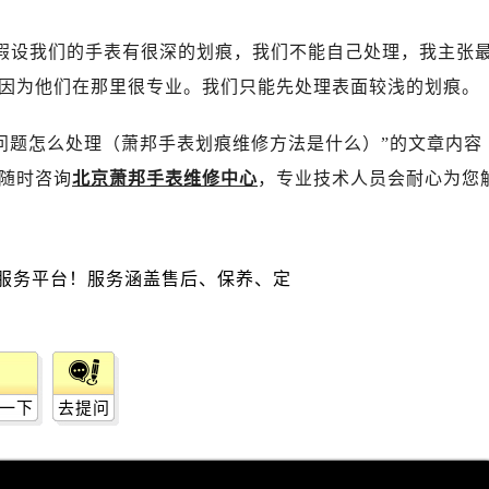
广场写字楼10层06室（需提前预约）
心写字楼B座13层07室（需提前预约）
，假设我们的手表有很深的划痕，我们不能自己处理，我主张
安国际中心E座6楼10室（需提前预约）
因为他们在那里很专业。我们只能先处理表面较浅的划痕。
B座17层1707室（需提前预约）
写字楼A座10层1002室（需提前预约）
问题怎么处理（萧邦手表划痕维修方法是什么）”的文章内容
心东1幢20楼2002室（需提前预约）
随时咨询
北京萧邦手表维修中心
，专业技术人员会耐心为您
街70号华润万象城写字楼（鄂尔多斯大厦）23层2326室（需
州中心写字楼21层2102室（需提前预约）
国际金融中心写字楼20层01室（需提前预约）
邦售后服务中心（需提前预约）
后服务中心（需提前预约）
后服务中心（需提前预约）
后服务中心（需提前预约）
售后服务中心（需提前预约）
一下
去提问
售后服务中心（需提前预约）
售后服务中心（需提前预约）