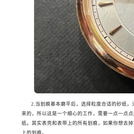
温州市鹿城区锦绣路1067号置信广场
哈尔滨市道里区友谊西路600号富力中
大连市中山区人民路15号国际金融大
佛山市禅城区季华五路57号万科金融中
东莞市东城街道鸿福东路1号民盈国贸
无锡市梁溪区人民中路139号恒隆广场
南通市崇川区工农路57号圆融广场写字
苏州市苏州工业园区星港街199号苏州
武汉市江汉区解放大道686号世界贸易
南宁市青秀区金湖路59号地王大厦12
合肥市蜀山区潜山路111号万象城华润
泉州市丰泽区宝洲路729号浦西万达中
青岛市南区山东路6号华润大厦B座2
2.当划痕基本磨平后，选择粒度合适的砂纸
烟台市芝罘区胜利路139号万达金融中
来的，所以这是一个细心的工作，需要一点一点点
长春市朝阳区西安大路727号中银大厦
纸。其实表壳和表带上的所有划痕，如果你想去掉
贵阳市南明区都司高架桥路33号亨特
上的划痕。