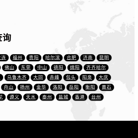
查询
大连
福州
贵阳
哈尔滨
合肥
济南
昆明
佛山
东莞
中山
德阳
绵阳
齐齐哈尔
川
乌鲁木齐
大同
赤峰
包头
阳泉
大庆
舟山
扬州
金华
洛阳
岳阳
衡阳
黄石
花
遵义
天水
泰州
盐城
香港
台州