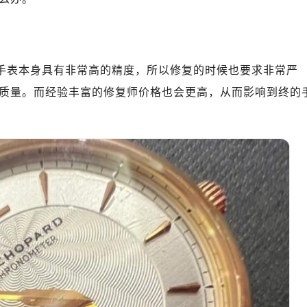
绿地双子塔（中央广场）A1座办公楼14层07室（需提前预约）
心写字楼（万象城）15层1508室（需提前预约）
际中心写字楼A塔7层704室（需提前预约）
世界贸易中心大厦南塔写字楼15层07室（需提前预约）
。手表本身具有非常高的精度，所以修复的时候也要求非常严
厦写字楼17层1701室（需提前预约）
质量。而经验丰富的修复师价格也会更高，从而影响到终的
厦写字楼1座30层05室（需提前预约）
字楼B座11层1104室（需提前预约）
写字楼15层03室（需提前预约）
心写字楼24层2406B室（需提前预约）
代广场写字楼9层902室（需提前预约）
号世茂环球金融中心写字楼（芙蓉广场）10层13室（需提前预约
楼29层2905室（需提前预约）
表服务中心（品牌授权店）3层整层（需提前预约）
表服务中心（品牌授权店）1层整层（需提前预约）
表服务中心（品牌授权店）1层整层（需提前预约）
（CCMALL）C座17层17-B（需提前预约）