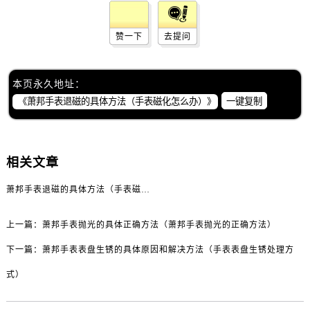
黑龙江省双鸭山市尖山区新兴大街萧邦售后服务中心（需提前预约）
黑龙江省绥化市北林区新华街与康庄路交叉口萧邦售后服务中心（需提前预约）
赞一下
去提问
黑龙江省伊春市伊美区通河路萧邦售后服务中心（需提前预约）
吉林省白城市洮北区明仁南街萧邦售后服务中心（需提前预约）
吉林省白山市浑江区浑江大街萧邦售后服务中心（需提前预约）
本页永久地址：
一键复制
吉林省吉林市船营区河南街萧邦售后服务中心（需提前预约）
吉林省辽源市龙山区人民大街萧邦售后服务中心（需提前预约）
吉林省梅河口市新华街道梅河大街萧邦售后服务中心（需提前预约）
吉林省四平市铁东区紫气大路与南九经街交汇处萧邦售后服务中心（需提前预约）
相关文章
吉林省松原市宁江区五环大街萧邦售后服务中心（需提前预约）
萧邦手表退磁的具体方法（手表磁化怎么办）
吉林省通化市东昌区环通乡江南大街萧邦售后服务中心（需提前预约）
吉林省延边市延吉市解放路萧邦售后服务中心（需提前预约）
上一篇：
萧邦手表抛光的具体正确方法（萧邦手表抛光的正确方法）
辽宁省鞍山市铁东区站前街萧邦售后服务中心（需提前预约）
下一篇：
萧邦手表表盘生锈的具体原因和解决方法（手表表盘生锈处理方
辽宁省本溪市平山区胜利路萧邦售后服务中心（需提前预约）
式）
辽宁省朝阳市双塔区新华路萧邦售后服务中心（需提前预约）
辽宁省丹东市振兴区七经街萧邦售后服务中心（需提前预约）