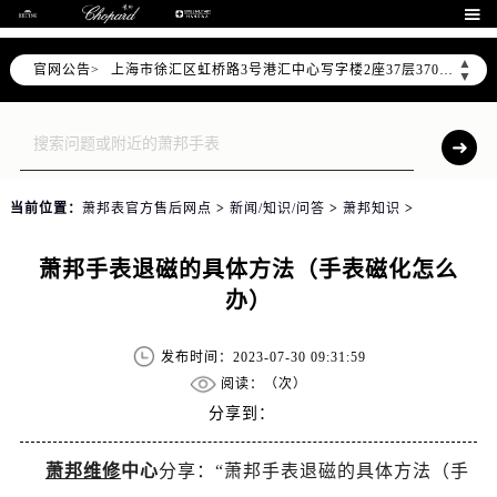
北京市朝阳区建国门外大街甲6号华熙国际中心写字楼D座11层1102室（需提前预约）

天津市和平区赤峰道136号天津国际金融中心写字楼26层2603室（需提前预约）
▲
官网公告>
上海市徐汇区虹桥路3号港汇中心写字楼2座37层3705室（需提前预约）
▼
上海市黄浦区南京东路299号宏伊国际广场写字楼8层806室（需提前预约）
南京市秦淮区中山南路1号（新街口）南京中心写字楼22层C1-1室（需提前预约）
常州市新北区龙锦路1590号现代传媒中心写字楼5号楼10层1008室（需提前预约）
徐州市鼓楼区淮海东路29号苏宁广场IFC国际金融中心写字楼35层3508室（需提前预约）
当前位置：
萧邦表官方售后网点
>
新闻/知识/问答
>
萧邦知识
>
扬州市邗江区国展路29号星耀天地写字楼1号楼18层1803室（需提前预约）
盐城市盐都区世纪大道5号盐城金融城写字楼1号楼16层1604室（需提前预约）
萧邦手表退磁的具体方法（手表磁化怎么
泰州市海陵区永定东路399号置地商务中心东塔写字楼（华润万象城）17层1706室（需提前预约）
办）
宁波市江北区大闸南路500号来福士广场办公楼20层2009室（需提前预约）
杭州市上城区钱江路1366号华润大厦写字楼A座5层503-5室（需提前预约）
发布时间：2023-07-30 09:31:59
金华市金东区东市南街777号金华万达广场写字楼4号楼22层2209室（需提前预约）
阅读：（
次）
绍兴市越城区胜利东路379号世茂天际中心写字楼8层805室（需提前预约）
分享到：
嘉兴市南湖区广益路705号嘉兴世界贸易中心写字楼A座13层1304室（需提前预约）
萧邦维修
中心
分享：“萧邦手表退磁的具体方法（手
南昌市红谷滩新区红谷中大道998号绿地双子塔（中央广场）A1座办公楼14层07室（需提前预约）