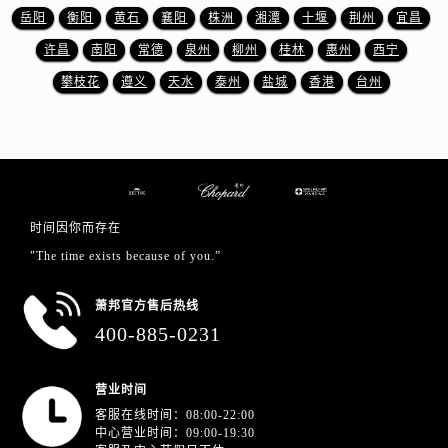
江苏省盐城市盐都区世纪大道5号盐城金融城写字楼1号楼16层1604室萧邦售后服务中心（需提前预约）
岳阳
衡阳
黄石
襄阳
株洲
湘潭
十堰
荆州
宜昌
江苏省扬州市邗江区国展路29号星耀天地写字楼1号楼18层1803室萧邦售后服务中心（需提前预约）
许昌
南阳
常德
泉州
柳州
桂林
惠州
西宁
江苏省镇江市京口区中山东路萧邦售后服务中心（需提前预约）
攀枝花
遵义
天水
泰州
盐城
香港
台州
江西省抚州市临川区赣东大道萧邦售后服务中心（需提前预约）
江西省赣州市章贡区文清路萧邦售后服务中心（需提前预约）
江西省吉安市吉州区井冈山大道萧邦售后服务中心（需提前预约）
江西省景德镇市珠山区珠山中路萧邦售后服务中心（需提前预约）
江西省九江市浔阳区浔阳路萧邦售后服务中心（需提前预约）
时间因你而存在
江西省南昌市红谷滩新区红谷中大道998号绿地双子塔（中央广场）A1座办公楼14层1407室萧邦售后服务中心（需提前预约）
"The time exists because of you.”
江西省萍乡市安源区萍安北大道与康庄路交叉口萧邦售后服务中心（需提前预约）
江西省上饶市信州区滨江西路萧邦售后服务中心（需提前预约）
萧邦官方售后热线
江西省新余市渝水区北湖西路萧邦售后服务中心（需提前预约）
400-885-0231
江西省宜春市袁州区中山中路萧邦售后服务中心（需提前预约）
江西省鹰潭市月湖区胜利东路萧邦售后服务中心（需提前预约）
营业时间
山东省德州市德城区东风中路萧邦售后服务中心（需提前预约）
客服在线时间：08:00-22:00
山东省东营市东营区济南路萧邦售后服务中心（需提前预约）
中心营业时间：09:00-19:30