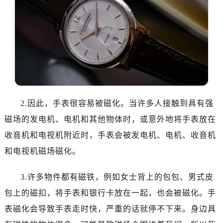
哈尔滨市道里区友谊西路600号富力中心T2座写字楼29层03室（需提前预约）
大连市中山区人民路15号国际金融大厦7层G室（需提前预约）
佛山市禅城区季华五路57号万科金融中心C座12层1205室（需提前预约）
东莞市东城街道鸿福东路1号民盈国贸中心T1写字楼9层907室（需提前预约）
无锡市梁溪区人民中路139号恒隆广场写字楼1座11层1104室（需提前预约）
南通市崇川区工农路57号圆融广场写字楼16层1603室（需提前预约）
苏州市苏州工业园区星港街199号苏州中心办公楼C座22层08室（需提前预约）
武汉市江汉区解放大道686号世界贸易大厦38层09室（需提前预约）
2.因此，手表很容易被磁化。当许多人接触到具有强
南宁市青秀区金湖路59号地王大厦12楼1224室（需提前预约）
磁场的发电机、电机和其他物体时，或意外地将手表放在
合肥市蜀山区潜山路111号万象城华润大厦B座12楼03室（需提前预约）
收音机和电视机附近时，手表会被发电机、电机、收音机
泉州市丰泽区宝洲路729号浦西万达中心写字楼A座7楼709室（需提前预约）
和电视机磁场磁化。
青岛市南区山东路6号华润大厦B座22层04室（需提前预约）
烟台市芝罘区胜利路139号万达金融中心A座907室（需提前预约）
3.许多物件都有磁铁，例如女士背上的包包、男式皮
长春市朝阳区西安大路727号中银大厦A座(旺进大厦)18层09室（需提前预约）
包上的磁扣，将手表和银行卡放在一起，也会被磁化。手
贵阳市南明区都司高架桥路33号亨特国际金融中心14楼14D（需提前预约）
表磁化会导致手表走时快，严重的话就停不下来。身边具
昆明市盘龙区北京路928号同德昆明广场写字楼10层06室（需提前预约）