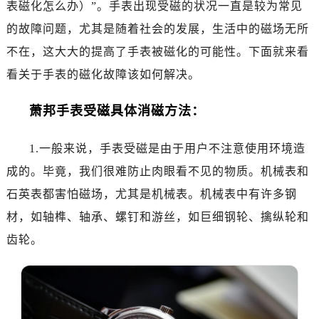
表磁化怎么办）”。手表出现受磁的状况一直是较为常见
济南市历下区经十路11111号华润中心写字楼（万象城）15层1508室（需提前预约）
广州市天河区天河路230号万菱汇国际中心写字楼A塔7层704室（需提前预约）
的故障问题，尤其是随着社会的发展，生活中的磁场无所
广州市越秀区环市东路371-375号世界贸易中心大厦南塔写字楼15层07室（需提前预约）
不在，这大大的提高了手表被磁化的可能性。下面就来看
深圳市罗湖区深南东路5001号华润大厦写字楼17层1701室（需提前预约）
看关于手表的磁化故障该如何解决。
惠州市惠城区江北文昌一路7号华贸大厦写字楼1座30层05室（需提前预约）
厦门市思明区湖滨东路95号华润大厦写字楼B座11层1104室（需提前预约）
萧邦手表受磁具体消磁方法：
福州市鼓楼区五四路128-1号恒力城写字楼15层03室（需提前预约）
成都市锦江区人民东路6号SAC东原中心写字楼24层2406B室（需提前预约）
1.一般来说，手表受磁是由于用户不注意使用环境造
重庆市江北区观音桥步行街2号融恒时代广场写字楼9层902室（需提前预约）
成的。毕竟，我们很难防止肉眼看不见的物质。机械表和
长沙市芙蓉区定王台街道建湘路393号世茂环球金融中心写字楼（芙蓉广场）10层13室（需提前预约）
石英表都害怕磁场，尤其是机械表。机械表中有许多钢
郑州市二七区铭功路10号华润大厦写字楼29层2905室（需提前预约）
材，如轴榫、轴承、螺钉和游丝，如巨细钢轮、擒纵轮和
太原市迎泽区解放路15号亨得利名表服务中心（品牌授权店）3层整层（需提前预约）
齿轮。
沈阳市沈河区中街路137号亨得利名表服务中心（品牌授权店）1层整层（需提前预约）
沈阳市沈河区中街路83号亨得利名表服务中心（品牌授权店）1层整层（需提前预约）
乌鲁木齐市天山区红山路26号时代广场（CCMALL）C座17层17-B（需提前预约）
温州市鹿城区锦绣路1067号置信广场10层1015室（需提前预约）