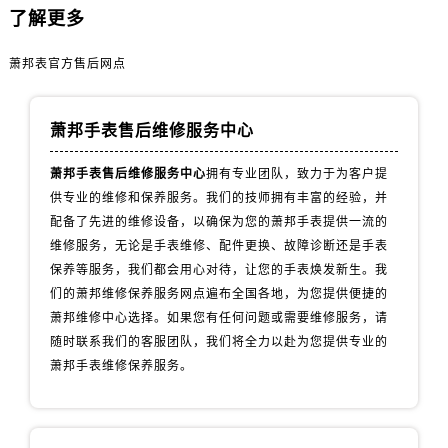
辽宁省抚顺市新抚区东一路萧邦售后服务中心（需提前预约）
了解更多
辽宁省阜新市海州区解放大街萧邦售后服务中心（需提前预约）
辽宁省葫芦岛市连山区中央路萧邦售后服务中心（需提前预约）
萧邦表官方售后网点
辽宁省锦州市古塔区中央大街萧邦售后服务中心（需提前预约）
辽宁省辽阳市白塔区新运大街萧邦售后服务中心（需提前预约）
萧邦手表售后维修服务中心
辽宁省盘锦市兴隆台区石油大街萧邦售后服务中心（需提前预约）
萧邦手表售后维修服务中心
拥有专业团队，致力于为客户提
辽宁省铁岭市银州区南马路萧邦售后服务中心（需提前预约）
供专业的维修和保养服务。我们的技师拥有丰富的经验，并
辽宁省营口市站前区市府路与渤海大街交叉口萧邦售后服务中心（需提前预约）
配备了先进的维修设备，以确保为您的萧邦手表提供一流的
辽宁省沈阳市沈河区中街路137号亨得利名表维修授权店1楼萧邦售后服务中心（需提前预约）
维修服务，无论是手表维修、配件更换、故障诊断还是手表
辽宁省沈阳市沈河区中街路83号亨得利名表维修授权店1楼萧邦售后服务中心（需提前预约）
保养等服务，我们都会用心对待，让您的手表焕发新生。我
北京市朝阳区建国门外大街甲6号华熙国际中心D座11层1102室萧邦售后服务中心（需提前预约）
们的萧邦维修保养服务网点遍布全国各地，为您提供便捷的
北京市东城区东长安街1号王府井东方广场W3座6层602室萧邦售后服务中心（需提前预约）
萧邦维修中心选择。如果您有任何问题或需要维修服务，请
随时联系我们的客服团队，我们将全力以赴为您提供专业的
河北省保定市竞秀区朝阳北大街北国先天下萧邦售后服务中心（需提前预约）
萧邦手表维修保养服务。
内蒙古自治区阿拉善盟市左旗土尔扈特大街萧邦售后服务中心（需提前预约）
内蒙古自治区巴彦淖尔市临河区新华街萧邦售后服务中心（需提前预约）
内蒙古自治区包头市青山区幸福路甲3号王府井百货名表维修萧邦售后服务中心（需提前预约）