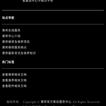
客服及中心节假日不休
山东省济南市历下区经十路11111号华润中心写字楼（万象城）15层1508室萧邦售后服务中心（需提前预约）
山东省济宁市任城区太白楼路萧邦售后服务中心（需提前预约）
山东省莱芜市文化南路8号银座商城名表维修一楼名表维修萧邦售后服务中心（需提前预约）
站点导航
山东省临沂市兰山区解放路萧邦售后服务中心（需提前预约）
山东省日照市东港区烟台路萧邦售后服务中心（需提前预约）
萧邦在线服务
山东省泰安市泰山区财源街道泰山大街萧邦售后服务中心（需提前预约）
萧邦中心介绍
山东省威海市环翠区新威海路89号振华商厦一楼名表维修萧邦售后服务中心（需提前预约）
萧邦维修及保养项目
萧邦维修服务网点
山东省潍坊市奎文区东风东街萧邦售后服务中心（需提前预约）
萧邦最新资讯及保养知识
山东省枣庄市滕州市北辛路与善国路交叉口萧邦售后服务中心（需提前预约）
山东省淄博市张店区金晶大道萧邦售后服务中心（需提前预约）
热门标签
上海市黄浦区南京东路299号宏伊国际广场写字楼8层806室萧邦售后服务中心（需提前预约）
上海市徐汇区虹桥路3号港汇中心2座37层3705室萧邦售后服务中心（需提前预约）
查看维修相关文档
查看保养相关文档
浙江省杭州市上城区钱江路1366号华润大厦A座5层503-5室萧邦售后服务中心（需提前预约）
查看配件相关文档
浙江省湖州市吴兴区劳动路萧邦售后服务中心（需提前预约）
浙江省嘉兴市南湖区广益路705号嘉兴世界贸易中心A座13层1304室萧邦售后服务中心（需提前预约）
浙江省金华市金东区东市南街777号金华万达广场4号楼22楼2209室萧邦售后服务中心（需提前预约）
版权所有：
Copyright ©
萧邦官方售后服务中心
All Rights Reserved