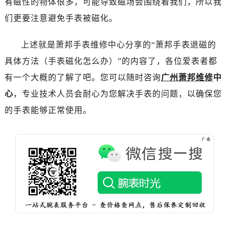
有磁性的物体很多，可能导致磁场会围绕着我们，所以我
石家庄市长安区中山东路39号勒泰中心写字楼B座13层07室（需提前预约）
们更要注意避免手表被磁化。
西安市碑林区南关正街88号华侨城长安国际中心E座6楼10室（需提前预约）
海口市龙华区金贸东路5号海口华润大厦B座17层1707室（需提前预约）
上述就是萧邦手表维修中心分享的“萧邦手表退磁的
唐山市路南区新华东道100号万达广场写字楼A座10层1002室（需提前预约）
具体方法（手表磁化怎么办）”的内容了，各位爱表者都
台州市椒江区东海大道1800号腾达中心东1幢20楼2002室（需提前预约）
内蒙古自治区呼和浩特市玉泉区大学西街70号华润万象城写字楼（鄂尔多斯大厦）23层2326室（需提前预约）
有一个大概的了解了吧。您可以随时咨询
广州萧邦维修
中
甘肃省兰州市七里河区西津西路16号兰州中心写字楼21层2102室（需提前预约）
心
，专业技术人员会耐心为您解决手表的问题，以确保您
重庆市解放碑渝中区民权路28号英利国际金融中心写字楼20层01室（需提前预约）
的手表能够正常使用。
黑龙江省大庆市萨尔图区会战大街萧邦售后服务中心（需提前预约）
黑龙江省鹤岗市向阳区红军路萧邦售后服务中心（需提前预约）
黑龙江省黑河市爱辉区中央街萧邦售后服务中心（需提前预约）
黑龙江省鸡西市鸡冠区红军路萧邦售后服务中心（需提前预约）
黑龙江省佳木斯市向阳区长安路萧邦售后服务中心（需提前预约）
黑龙江省牡丹江市东安区太平路萧邦售后服务中心（需提前预约）
黑龙江省七台河市桃山区大同街萧邦售后服务中心（需提前预约）
黑龙江省齐齐哈尔市龙沙区龙华路萧邦售后服务中心（需提前预约）