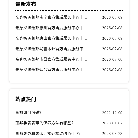
内蒙古自治区赤峰市红山区哈达街萧邦售后服务中心（需提前预约）
最新发布
内蒙古自治区鄂尔多斯市东胜区伊金霍洛街萧邦售后服务中心（需提前预约）
亲身探访萧邦南宁官方售后服务中心｜网点地址与电话（2026年7月最新）
2026-07-08
内蒙古自治区呼伦贝尔市海拉尔区中央街萧邦售后服务中心（需提前预约）
内蒙古自治区通辽市科尔沁区明仁大街萧邦售后服务中心（需提前预约）
亲身探访萧邦惠州官方售后服务中心｜网点地址及热线（2026年7月最新）
2026-07-08
内蒙古自治区乌海市海勃湾区人民南路萧邦售后服务中心（需提前预约）
亲身探访萧邦唐山官方售后服务中心｜全新地址及服务热线（2026年7月最新）
2026-07-08
内蒙古自治区乌兰察布市集宁区恩和大街萧邦售后服务中心（需提前预约）
亲身探访萧邦乌鲁木齐官方售后服务中心｜网点地址与服务热线（2026年7月最新）
2026-07-08
内蒙古自治区锡林郭勒盟市锡林浩特市光明街与额尔敦路交叉口萧邦售后服务中心（需提前预约）
亲身探访萧邦南昌官方售后服务中心｜详细地址及客服热线（2026年7月最新）
2026-07-08
内蒙古自治区兴安盟市乌兰浩特市兴安大街萧邦售后服务中心（需提前预约）
亲身探访萧邦烟台官方售后服务中心｜全新官方服务电话与地址（2026年7月最新）
2026-07-08
山西省大同市平城区迎宾街萧邦售后服务中心（需提前预约）
山西省晋城市城区黄华街萧邦售后服务中心（需提前预约）
山西省晋中市榆次区顺城街萧邦售后服务中心（需提前预约）
山西省临汾市尧都区解放路萧邦售后服务中心（需提前预约）
站点热门
山西省吕梁市离石区永宁中路与建设街交叉口萧邦售后服务中心（需提前预约）
萧邦如何消磁？
2022-12-09
山西省朔州市朔城区怡西路与鄯阳西街交汇处萧邦售后服务中心（需提前预约）
山西省忻州市忻府区和平东街与七一南路交叉口萧邦售后服务中心（需提前预约）
萧邦手表表带的保养方法有哪些？
2023-01-07
山西省阳泉市郊区平阳东街与新城大道交叉口萧邦售后服务中心（需提前预约）
萧邦表壳和表带连接处松动(如何自行修复)
2023-08-23