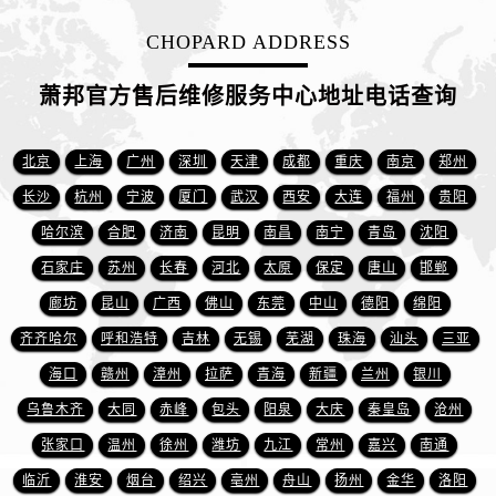
安徽省铜陵市铜官区石城大道萧邦售后服务中心（需提前预约）
安徽省芜湖市镜湖区中山路步行街萧邦售后服务中心（需提前预约）
CHOPARD ADDRESS
安徽省宣城市宣州区叠嶂西路萧邦售后服务中心（需提前预约）
萧邦官方售后维修服务中心地址电话查询
福建省龙岩市新罗区九一南路萧邦售后服务中心（需提前预约）
福建省南平市建阳区人民西路萧邦售后服务中心（需提前预约）
北京
上海
广州
深圳
天津
成都
重庆
南京
郑州
福建省宁德市蕉城区天湖东路萧邦售后服务中心（需提前预约）
福建省莆田市城厢区霞林街道荔华东大道萧邦售后服务中心（需提前预约）
长沙
杭州
宁波
厦门
武汉
西安
大连
福州
贵阳
福建省三明市三元区东乾二路萧邦售后服务中心（需提前预约）
哈尔滨
合肥
济南
昆明
南昌
南宁
青岛
沈阳
福建省漳州市龙文区步港路萧邦售后服务中心（需提前预约）
石家庄
苏州
长春
河北
太原
保定
唐山
邯郸
江苏省常州市新北区龙锦路1590号现代传媒中心5号楼10层1008室萧邦售后服务中心（需提前预约）
廊坊
昆山
广西
佛山
东莞
中山
德阳
绵阳
江苏省淮安市清江浦区淮海北路萧邦售后服务中心（需提前预约）
齐齐哈尔
呼和浩特
吉林
无锡
芜湖
珠海
汕头
三亚
江苏省连云港市海州区通灌北路萧邦售后服务中心（需提前预约）
海口
赣州
漳州
拉萨
青海
新疆
兰州
银川
江苏省南京市秦淮区中山南路1号南京中心22层22-C1-C3室萧邦售后服务中心（需提前预约）
乌鲁木齐
大同
赤峰
包头
阳泉
大庆
秦皇岛
沧州
江苏省宿迁市宿城区西湖路萧邦售后服务中心（需提前预约）
江苏省泰州市海陵区永定东路399号置地商务中心东塔（华润万象城）17层1706室萧邦售后服务中心（需提前预约）
张家口
温州
徐州
潍坊
九江
常州
嘉兴
南通
江苏省徐州市鼓楼区淮海东路29号苏宁广场IFC国际金融中心35层3508室萧邦售后服务中心（需提前预约）
临沂
淮安
烟台
绍兴
亳州
舟山
扬州
金华
洛阳