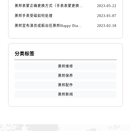
山西省运城市盐湖区河东街萧邦售后服务中心（需提前预约）
萧邦表蒙正确更换方式（手表表蒙更换知识）
2023-05-22
山西省长治市潞州区英雄中路萧邦售后服务中心（需提前预约）
萧邦手表受磁如何处理
2023-01-07
山西省太原市迎泽区迎泽街道解放路15号亨得利名表维修授权店3楼萧邦售后服务中心（需提前预约）
萧邦宣布演员成毅出任萧邦Happy Diamonds系列品牌大使
2023-02-18
天津市和平区赤峰道136号天津国际金融中心26层2603室萧邦售后服务中心（需提前预约）
安徽省安庆市迎江区人民路萧邦售后服务中心（需提前预约）
安徽省蚌埠市蚌山区淮河路萧邦售后服务中心（需提前预约）
安徽省亳州市谯城区魏武大道萧邦售后服务中心（需提前预约）
分类标签
安徽省池州市贵池区长江路萧邦售后服务中心（需提前预约）
萧邦维修
安徽省滁州市琅琊区南谯北路萧邦售后服务中心（需提前预约）
安徽省阜阳市颍州区颍州北路萧邦售后服务中心（需提前预约）
萧邦保养
安徽省淮北市相山区淮海路萧邦售后服务中心（需提前预约）
萧邦配件
安徽省淮南市田家庵区国庆中路萧邦售后服务中心（需提前预约）
萧邦新闻
安徽省黄山市屯溪区黄山西路萧邦售后服务中心（需提前预约）
安徽省六安市金安区解放中路萧邦售后服务中心（需提前预约）
安徽省马鞍山市雨山区湖南西路萧邦售后服务中心（需提前预约）
安徽省宿州市埇桥区人民中路萧邦售后服务中心（需提前预约）