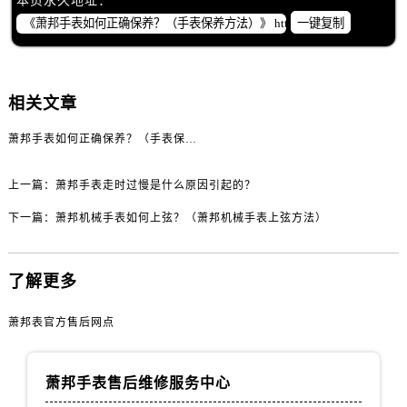
本页永久地址：
吉林省白城市洮北区明仁南街萧邦售后服务中心（需提前预约）
一键复制
吉林省白山市浑江区浑江大街萧邦售后服务中心（需提前预约）
吉林省吉林市船营区河南街萧邦售后服务中心（需提前预约）
吉林省辽源市龙山区人民大街萧邦售后服务中心（需提前预约）
相关文章
吉林省梅河口市新华街道梅河大街萧邦售后服务中心（需提前预约）
吉林省四平市铁东区紫气大路与南九经街交汇处萧邦售后服务中心（需提前预约）
萧邦手表如何正确保养？（手表保养方法）
吉林省松原市宁江区五环大街萧邦售后服务中心（需提前预约）
吉林省通化市东昌区环通乡江南大街萧邦售后服务中心（需提前预约）
上一篇：
萧邦手表走时过慢是什么原因引起的？
吉林省延边市延吉市解放路萧邦售后服务中心（需提前预约）
下一篇：
萧邦机械手表如何上弦？（萧邦机械手表上弦方法）
辽宁省鞍山市铁东区站前街萧邦售后服务中心（需提前预约）
辽宁省本溪市平山区胜利路萧邦售后服务中心（需提前预约）
了解更多
辽宁省朝阳市双塔区新华路萧邦售后服务中心（需提前预约）
辽宁省丹东市振兴区七经街萧邦售后服务中心（需提前预约）
萧邦表官方售后网点
辽宁省抚顺市新抚区东一路萧邦售后服务中心（需提前预约）
辽宁省阜新市海州区解放大街萧邦售后服务中心（需提前预约）
萧邦手表售后维修服务中心
辽宁省葫芦岛市连山区中央路萧邦售后服务中心（需提前预约）