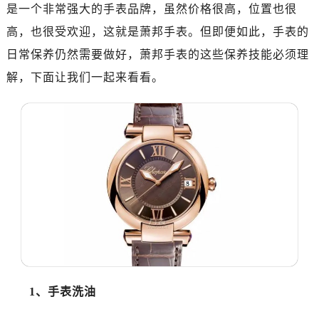
深圳市罗湖区深南东路5001号华润大厦写字楼17层1701室（需提前预约）
是一个非常强大的手表品牌，虽然价格很高，位置也很
惠州市惠城区江北文昌一路7号华贸大厦写字楼1座30层05室（需提前预约）
高，也很受欢迎，这就是萧邦手表。但即便如此，手表的
厦门市思明区湖滨东路95号华润大厦写字楼B座11层1104室（需提前预约）
日常保养仍然需要做好，萧邦手表的这些保养技能必须理
福州市鼓楼区五四路128-1号恒力城写字楼15层03室（需提前预约）
解，下面让我们一起来看看。
成都市锦江区人民东路6号SAC东原中心写字楼24层2406B室（需提前预约）
重庆市江北区观音桥步行街2号融恒时代广场写字楼9层902室（需提前预约）
长沙市芙蓉区定王台街道建湘路393号世茂环球金融中心写字楼（芙蓉广场）10层13室（需提前预约）
郑州市二七区铭功路10号华润大厦写字楼29层2905室（需提前预约）
太原市迎泽区解放路15号亨得利名表服务中心（品牌授权店）3层整层（需提前预约）
沈阳市沈河区中街路137号亨得利名表服务中心（品牌授权店）1层整层（需提前预约）
沈阳市沈河区中街路83号亨得利名表服务中心（品牌授权店）1层整层（需提前预约）
乌鲁木齐市天山区红山路26号时代广场（CCMALL）C座17层17-B（需提前预约）
温州市鹿城区锦绣路1067号置信广场10层1015室（需提前预约）
哈尔滨市道里区友谊西路600号富力中心T2座写字楼29层03室（需提前预约）
大连市中山区人民路15号国际金融大厦7层G室（需提前预约）
1、手表洗油
佛山市禅城区季华五路57号万科金融中心C座12层1205室（需提前预约）