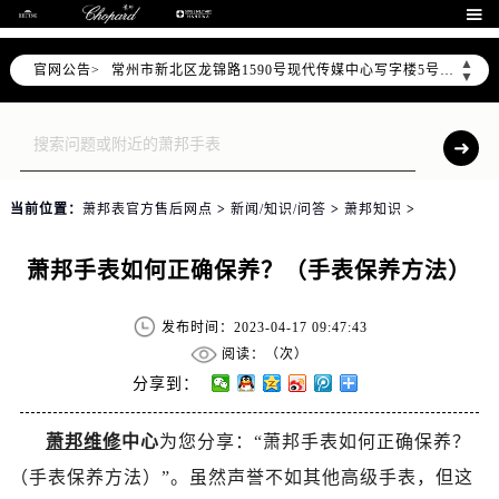
上海市黄浦区南京东路299号宏伊国际广场写字楼8层806室（需提前预约）

南京市秦淮区中山南路1号（新街口）南京中心写字楼22层C1-1室（需提前预约）
▲
官网公告>
常州市新北区龙锦路1590号现代传媒中心写字楼5号楼10层1008室（需提前预约）
▼
徐州市鼓楼区淮海东路29号苏宁广场IFC国际金融中心写字楼35层3508室（需提前预约）
扬州市邗江区国展路29号星耀天地写字楼1号楼18层1803室（需提前预约）
盐城市盐都区世纪大道5号盐城金融城写字楼1号楼16层1604室（需提前预约）
泰州市海陵区永定东路399号置地商务中心东塔写字楼（华润万象城）17层1706室（需提前预约）
当前位置：
萧邦表官方售后网点
>
新闻/知识/问答
>
萧邦知识
>
宁波市江北区大闸南路500号来福士广场办公楼20层2009室（需提前预约）
杭州市上城区钱江路1366号华润大厦写字楼A座5层503-5室（需提前预约）
萧邦手表如何正确保养？（手表保养方法）
金华市金东区东市南街777号金华万达广场写字楼4号楼22层2209室（需提前预约）
绍兴市越城区胜利东路379号世茂天际中心写字楼8层805室（需提前预约）
发布时间：2023-04-17 09:47:43
嘉兴市南湖区广益路705号嘉兴世界贸易中心写字楼A座13层1304室（需提前预约）
阅读：（
次）
南昌市红谷滩新区红谷中大道998号绿地双子塔（中央广场）A1座办公楼14层07室（需提前预约）
分享到：
济南市历下区经十路11111号华润中心写字楼（万象城）15层1508室（需提前预约）
萧邦维修
中心
为您分享：“萧邦手表如何正确保养？
广州市天河区天河路230号万菱汇国际中心写字楼A塔7层704室（需提前预约）
（手表保养方法）”。虽然声誉不如其他高级手表，但这
广州市越秀区环市东路371-375号世界贸易中心大厦南塔写字楼15层07室（需提前预约）