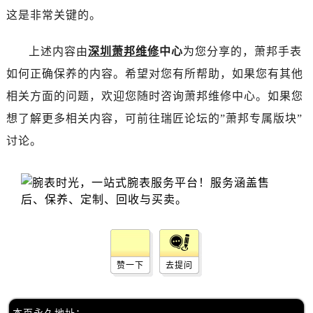
唐山市路南区新华东道100号万达广场写字楼A座10层1002室（需提前预约）
这是非常关键的。
台州市椒江区东海大道1800号腾达中心东1幢20楼2002室（需提前预约）
内蒙古自治区呼和浩特市玉泉区大学西街70号华润万象城写字楼（鄂尔多斯大厦）23层2326室（需提前预约）
上述内容由
深圳萧邦维修
中心
为您分享的，萧邦手表
甘肃省兰州市七里河区西津西路16号兰州中心写字楼21层2102室（需提前预约）
如何正确保养的内容。希望对您有所帮助，如果您有其他
重庆市解放碑渝中区民权路28号英利国际金融中心写字楼20层01室（需提前预约）
相关方面的问题，欢迎您随时咨询萧邦维修中心。如果您
黑龙江省大庆市萨尔图区会战大街萧邦售后服务中心（需提前预约）
想了解更多相关内容，可前往瑞匠论坛的”萧邦专属版块”
黑龙江省鹤岗市向阳区红军路萧邦售后服务中心（需提前预约）
讨论。
黑龙江省黑河市爱辉区中央街萧邦售后服务中心（需提前预约）
黑龙江省鸡西市鸡冠区红军路萧邦售后服务中心（需提前预约）
黑龙江省佳木斯市向阳区长安路萧邦售后服务中心（需提前预约）
黑龙江省牡丹江市东安区太平路萧邦售后服务中心（需提前预约）
黑龙江省七台河市桃山区大同街萧邦售后服务中心（需提前预约）
黑龙江省齐齐哈尔市龙沙区龙华路萧邦售后服务中心（需提前预约）
黑龙江省双鸭山市尖山区新兴大街萧邦售后服务中心（需提前预约）
赞一下
去提问
黑龙江省绥化市北林区新华街与康庄路交叉口萧邦售后服务中心（需提前预约）
黑龙江省伊春市伊美区通河路萧邦售后服务中心（需提前预约）