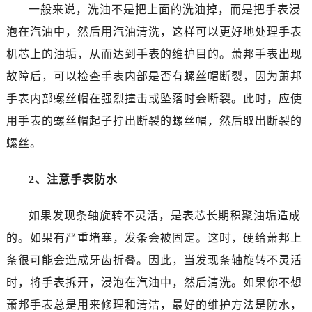
东莞市东城街道鸿福东路1号民盈国贸中心T1写字楼9层907室（需提前预约）
一般来说，洗油不是把上面的洗油掉，而是把手表浸
无锡市梁溪区人民中路139号恒隆广场写字楼1座11层1104室（需提前预约）
泡在汽油中，然后用汽油清洗，这样可以更好地处理手表
南通市崇川区工农路57号圆融广场写字楼16层1603室（需提前预约）
机芯上的油垢，从而达到手表的维护目的。萧邦手表出现
苏州市苏州工业园区星港街199号苏州中心办公楼C座22层08室（需提前预约）
故障后，可以检查手表内部是否有螺丝帽断裂，因为萧邦
武汉市江汉区解放大道686号世界贸易大厦38层09室（需提前预约）
手表内部螺丝帽在强烈撞击或坠落时会断裂。此时，应使
南宁市青秀区金湖路59号地王大厦12楼1224室（需提前预约）
用手表的螺丝帽起子拧出断裂的螺丝帽，然后取出断裂的
合肥市蜀山区潜山路111号万象城华润大厦B座12楼03室（需提前预约）
泉州市丰泽区宝洲路729号浦西万达中心写字楼A座7楼709室（需提前预约）
螺丝。
青岛市南区山东路6号华润大厦B座22层04室（需提前预约）
2、注意手表防水
烟台市芝罘区胜利路139号万达金融中心A座907室（需提前预约）
长春市朝阳区西安大路727号中银大厦A座(旺进大厦)18层09室（需提前预约）
如果发现条轴旋转不灵活，是表芯长期积聚油垢造成
贵阳市南明区都司高架桥路33号亨特国际金融中心14楼14D（需提前预约）
的。如果有严重堵塞，发条会被固定。这时，硬给萧邦上
昆明市盘龙区北京路928号同德昆明广场写字楼10层06室（需提前预约）
石家庄市长安区中山东路39号勒泰中心写字楼B座13层07室（需提前预约）
条很可能会造成牙齿折叠。因此，当发现条轴旋转不灵活
西安市碑林区南关正街88号华侨城长安国际中心E座6楼10室（需提前预约）
时，将手表拆开，浸泡在汽油中，然后清洗。如果你不想
海口市龙华区金贸东路5号海口华润大厦B座17层1707室（需提前预约）
萧邦手表总是用来修理和清洁，最好的维护方法是防水，