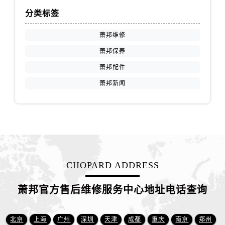
天津市和平区赤峰道136号天津国际金融中心26层2603室萧邦售后服务中心（需提前预约）
分类标签
安徽省安庆市迎江区人民路萧邦售后服务中心（需提前预约）
安徽省蚌埠市蚌山区淮河路萧邦售后服务中心（需提前预约）
萧邦维修
安徽省亳州市谯城区魏武大道萧邦售后服务中心（需提前预约）
萧邦保养
安徽省池州市贵池区长江路萧邦售后服务中心（需提前预约）
萧邦配件
安徽省滁州市琅琊区南谯北路萧邦售后服务中心（需提前预约）
萧邦新闻
安徽省阜阳市颍州区颍州北路萧邦售后服务中心（需提前预约）
安徽省淮北市相山区淮海路萧邦售后服务中心（需提前预约）
安徽省淮南市田家庵区国庆中路萧邦售后服务中心（需提前预约）
安徽省黄山市屯溪区黄山西路萧邦售后服务中心（需提前预约）
安徽省六安市金安区解放中路萧邦售后服务中心（需提前预约）
安徽省马鞍山市雨山区湖南西路萧邦售后服务中心（需提前预约）
CHOPARD ADDRESS
安徽省宿州市埇桥区人民中路萧邦售后服务中心（需提前预约）
安徽省铜陵市铜官区石城大道萧邦售后服务中心（需提前预约）
萧邦官方售后维修服务中心地址电话查询
安徽省芜湖市镜湖区中山路步行街萧邦售后服务中心（需提前预约）
安徽省宣城市宣州区叠嶂西路萧邦售后服务中心（需提前预约）
北京
上海
广州
深圳
天津
成都
重庆
南京
郑州