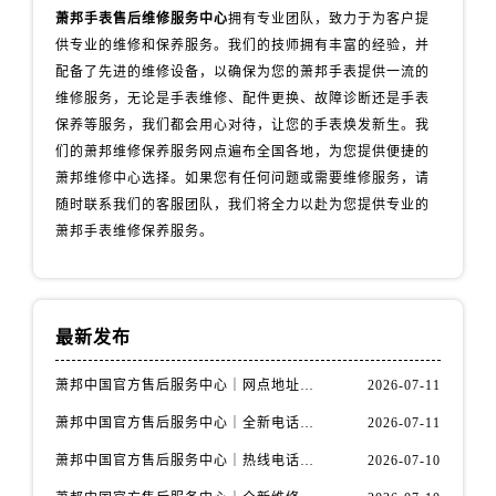
辽宁省锦州市古塔区中央大街萧邦售后服务中心（需提前预约）
萧邦手表售后维修服务中心
拥有专业团队，致力于为客户提
辽宁省辽阳市白塔区新运大街萧邦售后服务中心（需提前预约）
供专业的维修和保养服务。我们的技师拥有丰富的经验，并
辽宁省盘锦市兴隆台区石油大街萧邦售后服务中心（需提前预约）
配备了先进的维修设备，以确保为您的萧邦手表提供一流的
维修服务，无论是手表维修、配件更换、故障诊断还是手表
辽宁省铁岭市银州区南马路萧邦售后服务中心（需提前预约）
保养等服务，我们都会用心对待，让您的手表焕发新生。我
辽宁省营口市站前区市府路与渤海大街交叉口萧邦售后服务中心（需提前预约）
们的萧邦维修保养服务网点遍布全国各地，为您提供便捷的
辽宁省沈阳市沈河区中街路137号亨得利名表维修授权店1楼萧邦售后服务中心（需提前预约）
萧邦维修中心选择。如果您有任何问题或需要维修服务，请
辽宁省沈阳市沈河区中街路83号亨得利名表维修授权店1楼萧邦售后服务中心（需提前预约）
随时联系我们的客服团队，我们将全力以赴为您提供专业的
北京市朝阳区建国门外大街甲6号华熙国际中心D座11层1102室萧邦售后服务中心（需提前预约）
萧邦手表维修保养服务。
北京市东城区东长安街1号王府井东方广场W3座6层602室萧邦售后服务中心（需提前预约）
河北省保定市竞秀区朝阳北大街北国先天下萧邦售后服务中心（需提前预约）
内蒙古自治区阿拉善盟市左旗土尔扈特大街萧邦售后服务中心（需提前预约）
最新发布
内蒙古自治区巴彦淖尔市临河区新华街萧邦售后服务中心（需提前预约）
内蒙古自治区包头市青山区幸福路甲3号王府井百货名表维修萧邦售后服务中心（需提前预约）
萧邦中国官方售后服务中心｜网点地址与客服电话权威信息通知（2026年7月最新）
2026-07-11
内蒙古自治区赤峰市红山区哈达街萧邦售后服务中心（需提前预约）
萧邦中国官方售后服务中心｜全新电话和网点地址权威信息通知（2026年7月最新）
2026-07-11
内蒙古自治区鄂尔多斯市东胜区伊金霍洛街萧邦售后服务中心（需提前预约）
萧邦中国官方售后服务中心｜热线电话与门店地址权威信息通知（2026年7月最新）
2026-07-10
内蒙古自治区呼伦贝尔市海拉尔区中央街萧邦售后服务中心（需提前预约）