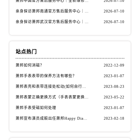
萧邦中国官方售后服务中心｜全新维修地址与售后热线权威信息通告（2026年7月最新）
2026-07-10
内蒙古自治区通辽市科尔沁区明仁大街萧邦售后服务中心（需提前预约）
内蒙古自治区乌海市海勃湾区人民南路萧邦售后服务中心（需提前预约）
亲身探访萧邦南通官方售后服务中心｜服务热线与门店详细地址（2026年7月最新）
2026-07-10
内蒙古自治区乌兰察布市集宁区恩和大街萧邦售后服务中心（需提前预约）
亲身探访萧邦武汉官方售后服务中心｜服务热线与门店详细地址（2026年7月最新）
2026-07-10
内蒙古自治区锡林郭勒盟市锡林浩特市光明街与额尔敦路交叉口萧邦售后服务中心（需提前预约）
内蒙古自治区兴安盟市乌兰浩特市兴安大街萧邦售后服务中心（需提前预约）
山西省大同市平城区迎宾街萧邦售后服务中心（需提前预约）
站点热门
山西省晋城市城区黄华街萧邦售后服务中心（需提前预约）
山西省晋中市榆次区顺城街萧邦售后服务中心（需提前预约）
萧邦如何消磁？
2022-12-09
山西省临汾市尧都区解放路萧邦售后服务中心（需提前预约）
萧邦手表表带的保养方法有哪些？
2023-01-07
山西省吕梁市离石区永宁中路与建设街交叉口萧邦售后服务中心（需提前预约）
萧邦表壳和表带连接处松动(如何自行修复)
2023-08-23
山西省朔州市朔城区怡西路与鄯阳西街交汇处萧邦售后服务中心（需提前预约）
萧邦表蒙正确更换方式（手表表蒙更换知识）
2023-05-22
山西省忻州市忻府区和平东街与七一南路交叉口萧邦售后服务中心（需提前预约）
山西省阳泉市郊区平阳东街与新城大道交叉口萧邦售后服务中心（需提前预约）
萧邦手表受磁如何处理
2023-01-07
山西省运城市盐湖区河东街萧邦售后服务中心（需提前预约）
萧邦宣布演员成毅出任萧邦Happy Diamonds系列品牌大使
2023-02-18
山西省长治市潞州区英雄中路萧邦售后服务中心（需提前预约）
山西省太原市迎泽区迎泽街道解放路15号亨得利名表维修授权店3楼萧邦售后服务中心（需提前预约）