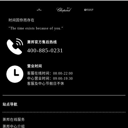
江西省抚州市临川区赣东大道萧邦售后服务中心（需提前预约）
江西省赣州市章贡区文清路萧邦售后服务中心（需提前预约）
江西省吉安市吉州区井冈山大道萧邦售后服务中心（需提前预约）
时间因你而存在
江西省景德镇市珠山区珠山中路萧邦售后服务中心（需提前预约）
"The time exists because of you.”
江西省九江市浔阳区浔阳路萧邦售后服务中心（需提前预约）
江西省南昌市红谷滩新区红谷中大道998号绿地双子塔（中央广场）A1座办公楼14层1407室萧邦售后服务中心（需提前预约）
萧邦官方售后热线
400-885-0231
江西省萍乡市安源区萍安北大道与康庄路交叉口萧邦售后服务中心（需提前预约）
江西省上饶市信州区滨江西路萧邦售后服务中心（需提前预约）
江西省新余市渝水区北湖西路萧邦售后服务中心（需提前预约）
营业时间
客服在线时间：08:00-22:00
江西省宜春市袁州区中山中路萧邦售后服务中心（需提前预约）
中心营业时间：09:00-19:30
江西省鹰潭市月湖区胜利东路萧邦售后服务中心（需提前预约）
客服及中心节假日不休
山东省德州市德城区东风中路萧邦售后服务中心（需提前预约）
山东省东营市东营区济南路萧邦售后服务中心（需提前预约）
站点导航
山东省济南市历下区经十路11111号华润中心写字楼（万象城）15层1508室萧邦售后服务中心（需提前预约）
山东省济宁市任城区太白楼路萧邦售后服务中心（需提前预约）
萧邦在线服务
山东省莱芜市文化南路8号银座商城名表维修一楼名表维修萧邦售后服务中心（需提前预约）
萧邦中心介绍