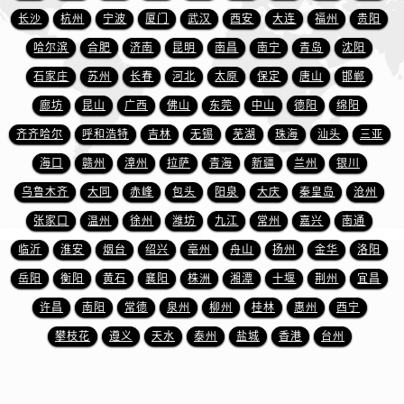
福建省龙岩市新罗区九一南路萧邦售后服务中心（需提前预约）
长沙
杭州
宁波
厦门
武汉
西安
大连
福州
贵阳
福建省南平市建阳区人民西路萧邦售后服务中心（需提前预约）
哈尔滨
合肥
济南
昆明
南昌
南宁
青岛
沈阳
福建省宁德市蕉城区天湖东路萧邦售后服务中心（需提前预约）
石家庄
苏州
长春
河北
太原
保定
唐山
邯郸
福建省莆田市城厢区霞林街道荔华东大道萧邦售后服务中心（需提前预约）
廊坊
昆山
广西
佛山
东莞
中山
德阳
绵阳
福建省三明市三元区东乾二路萧邦售后服务中心（需提前预约）
福建省漳州市龙文区步港路萧邦售后服务中心（需提前预约）
齐齐哈尔
呼和浩特
吉林
无锡
芜湖
珠海
汕头
三亚
江苏省常州市新北区龙锦路1590号现代传媒中心5号楼10层1008室萧邦售后服务中心（需提前预约）
海口
赣州
漳州
拉萨
青海
新疆
兰州
银川
江苏省淮安市清江浦区淮海北路萧邦售后服务中心（需提前预约）
乌鲁木齐
大同
赤峰
包头
阳泉
大庆
秦皇岛
沧州
江苏省连云港市海州区通灌北路萧邦售后服务中心（需提前预约）
张家口
温州
徐州
潍坊
九江
常州
嘉兴
南通
江苏省南京市秦淮区中山南路1号南京中心22层22-C1-C3室萧邦售后服务中心（需提前预约）
临沂
淮安
烟台
绍兴
亳州
舟山
扬州
金华
洛阳
江苏省宿迁市宿城区西湖路萧邦售后服务中心（需提前预约）
岳阳
衡阳
黄石
襄阳
株洲
湘潭
十堰
荆州
宜昌
江苏省泰州市海陵区永定东路399号置地商务中心东塔（华润万象城）17层1706室萧邦售后服务中心（需提前预约）
许昌
南阳
常德
泉州
柳州
桂林
惠州
西宁
江苏省徐州市鼓楼区淮海东路29号苏宁广场IFC国际金融中心35层3508室萧邦售后服务中心（需提前预约）
江苏省盐城市盐都区世纪大道5号盐城金融城写字楼1号楼16层1604室萧邦售后服务中心（需提前预约）
攀枝花
遵义
天水
泰州
盐城
香港
台州
江苏省扬州市邗江区国展路29号星耀天地写字楼1号楼18层1803室萧邦售后服务中心（需提前预约）
江苏省镇江市京口区中山东路萧邦售后服务中心（需提前预约）