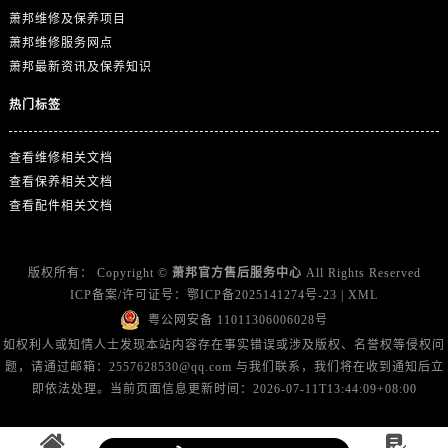
山东省临沂市兰山区解放路萧邦售后服务中心（需提前预约）
萧邦维修及保养项目
山东省日照市东港区烟台路萧邦售后服务中心（需提前预约）
萧邦维修服务网点
山东省泰安市泰山区财源街道泰山大街萧邦售后服务中心（需提前预约）
萧邦最新资讯及保养知识
山东省威海市环翠区新威海路89号振华商厦一楼名表维修萧邦售后服务中心（需提前预约）
热门标签
山东省潍坊市奎文区东风东街萧邦售后服务中心（需提前预约）
山东省枣庄市滕州市北辛路与善国路交叉口萧邦售后服务中心（需提前预约）
查看维修相关文档
山东省淄博市张店区金晶大道萧邦售后服务中心（需提前预约）
查看保养相关文档
上海市黄浦区南京东路299号宏伊国际广场写字楼8层806室萧邦售后服务中心（需提前预约）
查看配件相关文档
上海市徐汇区虹桥路3号港汇中心2座37层3705室萧邦售后服务中心（需提前预约）
浙江省杭州市上城区钱江路1366号华润大厦A座5层503-5室萧邦售后服务中心（需提前预约）
版权所有：
Copyright ©
萧邦官方售后服务中心
All Rights Reserved
浙江省湖州市吴兴区劳动路萧邦售后服务中心（需提前预约）
ICP备案/许可证号：
鄂ICP备2025141274号-23
|
XML
浙江省嘉兴市南湖区广益路705号嘉兴世界贸易中心A座13层1304室萧邦售后服务中心（需提前预约）
粤公网安备 11011306006028号
浙江省金华市金东区东市南街777号金华万达广场4号楼22楼2209室萧邦售后服务中心（需提前预约）
如权利人或知情人士发现本站内容存在事实错误或涉及版权、名誉权等侵权问
题，请通过邮箱：2557628530@qq.com 与我们联系，我们将在收到通知后立
浙江省丽水市莲都区解放街萧邦售后服务中心（需提前预约）
即依法处理。当前页面信息更新时间：2026-07-11T13:44:09+08:00
浙江省宁波市江北区大闸南路500号来福士广场办公楼20层2009室萧邦售后服务中心（需提前预约）
浙江省衢州市柯城区上街萧邦售后服务中心（需提前预约）
