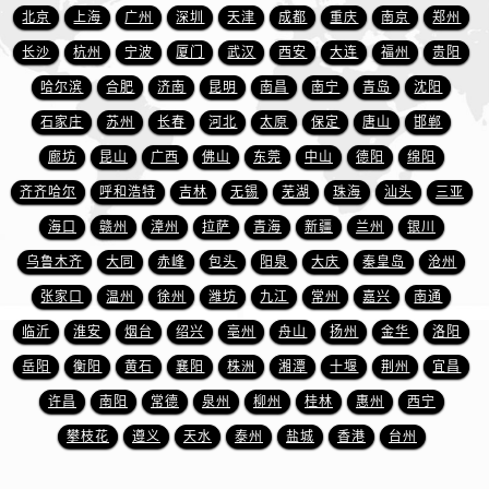
福建省龙岩市新罗区九一南路萧邦售后服务中心（需提前预约）
北京
上海
广州
深圳
天津
成都
重庆
南京
郑州
福建省南平市建阳区人民西路萧邦售后服务中心（需提前预约）
长沙
杭州
宁波
厦门
武汉
西安
大连
福州
贵阳
福建省宁德市蕉城区天湖东路萧邦售后服务中心（需提前预约）
哈尔滨
合肥
济南
昆明
南昌
南宁
青岛
沈阳
福建省莆田市城厢区霞林街道荔华东大道萧邦售后服务中心（需提前预约）
石家庄
苏州
长春
河北
太原
保定
唐山
邯郸
福建省三明市三元区东乾二路萧邦售后服务中心（需提前预约）
廊坊
昆山
广西
佛山
东莞
中山
德阳
绵阳
福建省漳州市龙文区步港路萧邦售后服务中心（需提前预约）
江苏省常州市新北区龙锦路1590号现代传媒中心5号楼10层1008室萧邦售后服务中心（需提前预约）
齐齐哈尔
呼和浩特
吉林
无锡
芜湖
珠海
汕头
三亚
江苏省淮安市清江浦区淮海北路萧邦售后服务中心（需提前预约）
海口
赣州
漳州
拉萨
青海
新疆
兰州
银川
江苏省连云港市海州区通灌北路萧邦售后服务中心（需提前预约）
乌鲁木齐
大同
赤峰
包头
阳泉
大庆
秦皇岛
沧州
江苏省南京市秦淮区中山南路1号南京中心22层22-C1-C3室萧邦售后服务中心（需提前预约）
张家口
温州
徐州
潍坊
九江
常州
嘉兴
南通
江苏省宿迁市宿城区西湖路萧邦售后服务中心（需提前预约）
临沂
淮安
烟台
绍兴
亳州
舟山
扬州
金华
洛阳
江苏省泰州市海陵区永定东路399号置地商务中心东塔（华润万象城）17层1706室萧邦售后服务中心（需提前预约）
岳阳
衡阳
黄石
襄阳
株洲
湘潭
十堰
荆州
宜昌
江苏省徐州市鼓楼区淮海东路29号苏宁广场IFC国际金融中心35层3508室萧邦售后服务中心（需提前预约）
许昌
南阳
常德
泉州
柳州
桂林
惠州
西宁
江苏省盐城市盐都区世纪大道5号盐城金融城写字楼1号楼16层1604室萧邦售后服务中心（需提前预约）
江苏省扬州市邗江区国展路29号星耀天地写字楼1号楼18层1803室萧邦售后服务中心（需提前预约）
攀枝花
遵义
天水
泰州
盐城
香港
台州
江苏省镇江市京口区中山东路萧邦售后服务中心（需提前预约）