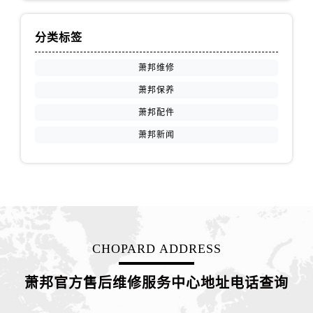
天津市和平区赤峰道136号天津国际金融中心26层2603室萧邦售后服务中心（需提前预约）
安徽省安庆市迎江区人民路萧邦售后服务中心（需提前预约）
分类标签
安徽省蚌埠市蚌山区淮河路萧邦售后服务中心（需提前预约）
安徽省亳州市谯城区魏武大道萧邦售后服务中心（需提前预约）
萧邦维修
安徽省池州市贵池区长江路萧邦售后服务中心（需提前预约）
萧邦保养
安徽省滁州市琅琊区南谯北路萧邦售后服务中心（需提前预约）
萧邦配件
安徽省阜阳市颍州区颍州北路萧邦售后服务中心（需提前预约）
萧邦新闻
安徽省淮北市相山区淮海路萧邦售后服务中心（需提前预约）
安徽省淮南市田家庵区国庆中路萧邦售后服务中心（需提前预约）
安徽省黄山市屯溪区黄山西路萧邦售后服务中心（需提前预约）
安徽省六安市金安区解放中路萧邦售后服务中心（需提前预约）
安徽省马鞍山市雨山区湖南西路萧邦售后服务中心（需提前预约）
安徽省宿州市埇桥区人民中路萧邦售后服务中心（需提前预约）
CHOPARD ADDRESS
安徽省铜陵市铜官区石城大道萧邦售后服务中心（需提前预约）
安徽省芜湖市镜湖区中山路步行街萧邦售后服务中心（需提前预约）
萧邦官方售后维修服务中心地址电话查询
安徽省宣城市宣州区叠嶂西路萧邦售后服务中心（需提前预约）