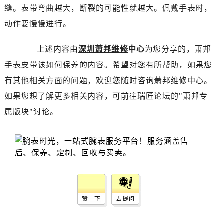
唐山市路南区新华东道100号万达广场写字楼A座10层1002室（需提前预约）
缝。表带弯曲越大，断裂的可能性就越大。佩戴手表时，
台州市椒江区东海大道1800号腾达中心东1幢20楼2002室（需提前预约）
动作要慢慢进行。
内蒙古自治区呼和浩特市玉泉区大学西街70号华润万象城写字楼（鄂尔多斯大厦）23层2326室（需提前预约）
甘肃省兰州市七里河区西津西路16号兰州中心写字楼21层2102室（需提前预约）
上述内容由
深圳萧邦维修
中心
为您分享的，萧邦
重庆市解放碑渝中区民权路28号英利国际金融中心写字楼20层01室（需提前预约）
手表皮带该如何保养的内容。希望对您有所帮助，如果您
黑龙江省大庆市萨尔图区会战大街萧邦售后服务中心（需提前预约）
有其他相关方面的问题，欢迎您随时咨询萧邦维修中心。
黑龙江省鹤岗市向阳区红军路萧邦售后服务中心（需提前预约）
如果您想了解更多相关内容，可前往瑞匠论坛的"萧邦专
黑龙江省黑河市爱辉区中央街萧邦售后服务中心（需提前预约）
属版块"讨论。
黑龙江省鸡西市鸡冠区红军路萧邦售后服务中心（需提前预约）
黑龙江省佳木斯市向阳区长安路萧邦售后服务中心（需提前预约）
黑龙江省牡丹江市东安区太平路萧邦售后服务中心（需提前预约）
黑龙江省七台河市桃山区大同街萧邦售后服务中心（需提前预约）
黑龙江省齐齐哈尔市龙沙区龙华路萧邦售后服务中心（需提前预约）
黑龙江省双鸭山市尖山区新兴大街萧邦售后服务中心（需提前预约）
黑龙江省绥化市北林区新华街与康庄路交叉口萧邦售后服务中心（需提前预约）
赞一下
去提问
黑龙江省伊春市伊美区通河路萧邦售后服务中心（需提前预约）