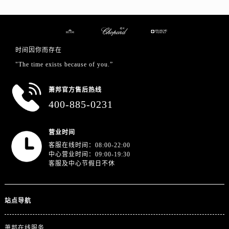
江西省抚州市临川区赣东大道萧邦售后服务中心（需提前预约）
江西省赣州市章贡区文清路萧邦售后服务中心（需提前预约）
江西省吉安市吉州区井冈山大道萧邦售后服务中心（需提前预约）
江西省景德镇市珠山区珠山中路萧邦售后服务中心（需提前预约）
时间因你而存在
江西省九江市浔阳区浔阳路萧邦售后服务中心（需提前预约）
"The time exists because of you.”
江西省南昌市红谷滩新区红谷中大道998号绿地双子塔（中央广场）A1座办公楼14层1407室萧邦售后服务中心（需提前预约）
江西省萍乡市安源区萍安北大道与康庄路交叉口萧邦售后服务中心（需提前预约）
萧邦官方售后热线
400-885-0231
江西省上饶市信州区滨江西路萧邦售后服务中心（需提前预约）
江西省新余市渝水区北湖西路萧邦售后服务中心（需提前预约）
江西省宜春市袁州区中山中路萧邦售后服务中心（需提前预约）
营业时间
客服在线时间：08:00-22:00
江西省鹰潭市月湖区胜利东路萧邦售后服务中心（需提前预约）
中心营业时间：09:00-19:30
山东省德州市德城区东风中路萧邦售后服务中心（需提前预约）
客服及中心节假日不休
山东省东营市东营区济南路萧邦售后服务中心（需提前预约）
山东省济南市历下区经十路11111号华润中心写字楼（万象城）15层1508室萧邦售后服务中心（需提前预约）
站点导航
山东省济宁市任城区太白楼路萧邦售后服务中心（需提前预约）
山东省莱芜市文化南路8号银座商城名表维修一楼名表维修萧邦售后服务中心（需提前预约）
萧邦在线服务