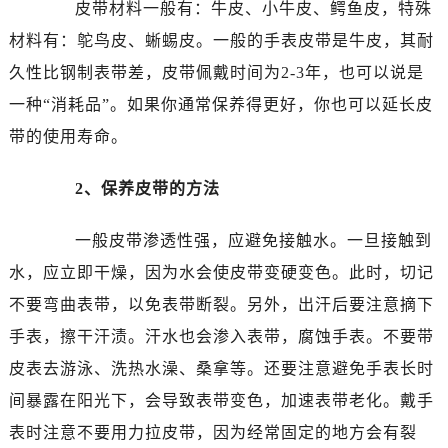
皮带材料一般有：牛皮、小牛皮、鳄鱼皮，特殊
东莞市东城街道鸿福东路1号民盈国贸中心T1写字楼9层907室（需提前预约）
无锡市梁溪区人民中路139号恒隆广场写字楼1座11层1104室（需提前预约）
材料有：鸵鸟皮、蜥蜴皮。一般的手表皮带是牛皮，其耐
南通市崇川区工农路57号圆融广场写字楼16层1603室（需提前预约）
久性比钢制表带差，皮带佩戴时间为2-3年，也可以说是
苏州市苏州工业园区星港街199号苏州中心办公楼C座22层08室（需提前预约）
一种“消耗品”。如果你通常保养得更好，你也可以延长皮
武汉市江汉区解放大道686号世界贸易大厦38层09室（需提前预约）
带的使用寿命。
南宁市青秀区金湖路59号地王大厦12楼1224室（需提前预约）
合肥市蜀山区潜山路111号万象城华润大厦B座12楼03室（需提前预约）
2、保养皮带的方法
泉州市丰泽区宝洲路729号浦西万达中心写字楼A座7楼709室（需提前预约）
青岛市南区山东路6号华润大厦B座22层04室（需提前预约）
一般皮带渗透性强，应避免接触水。一旦接触到
烟台市芝罘区胜利路139号万达金融中心A座907室（需提前预约）
水，应立即干燥，因为水会使皮带变硬变色。此时，切记
长春市朝阳区西安大路727号中银大厦A座(旺进大厦)18层09室（需提前预约）
不要弯曲表带，以免表带断裂。另外，出汗后要注意摘下
贵阳市南明区都司高架桥路33号亨特国际金融中心14楼14D（需提前预约）
手表，擦干汗渍。汗水也会渗入表带，腐蚀手表。不要带
昆明市盘龙区北京路928号同德昆明广场写字楼10层06室（需提前预约）
皮表去游泳、洗热水澡、桑拿等。还要注意避免手表长时
石家庄市长安区中山东路39号勒泰中心写字楼B座13层07室（需提前预约）
间暴露在阳光下，会导致表带变色，加速表带老化。戴手
西安市碑林区南关正街88号华侨城长安国际中心E座6楼10室（需提前预约）
海口市龙华区金贸东路5号海口华润大厦B座17层1707室（需提前预约）
表时注意不要用力拉皮带，因为经常固定的地方会有裂