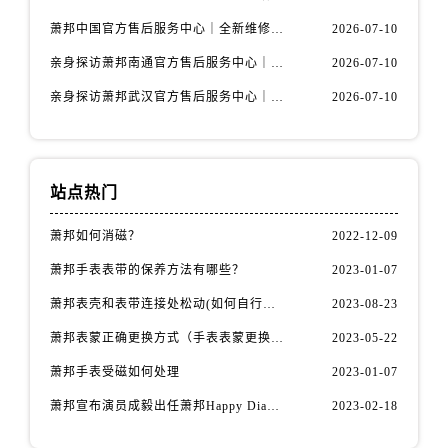
内蒙古自治区通辽市科尔沁区明仁大街萧邦售后服务中心（需提前预约）
萧邦中国官方售后服务中心｜全新维修地址与售后热线权威信息通告（2026年7月最新）
2026-07-10
内蒙古自治区乌海市海勃湾区人民南路萧邦售后服务中心（需提前预约）
亲身探访萧邦南通官方售后服务中心｜服务热线与门店详细地址（2026年7月最新）
2026-07-10
内蒙古自治区乌兰察布市集宁区恩和大街萧邦售后服务中心（需提前预约）
内蒙古自治区锡林郭勒盟市锡林浩特市光明街与额尔敦路交叉口萧邦售后服务中心（需提前预约）
亲身探访萧邦武汉官方售后服务中心｜服务热线与门店详细地址（2026年7月最新）
2026-07-10
内蒙古自治区兴安盟市乌兰浩特市兴安大街萧邦售后服务中心（需提前预约）
山西省大同市平城区迎宾街萧邦售后服务中心（需提前预约）
山西省晋城市城区黄华街萧邦售后服务中心（需提前预约）
站点热门
山西省晋中市榆次区顺城街萧邦售后服务中心（需提前预约）
山西省临汾市尧都区解放路萧邦售后服务中心（需提前预约）
萧邦如何消磁？
2022-12-09
山西省吕梁市离石区永宁中路与建设街交叉口萧邦售后服务中心（需提前预约）
萧邦手表表带的保养方法有哪些？
2023-01-07
山西省朔州市朔城区怡西路与鄯阳西街交汇处萧邦售后服务中心（需提前预约）
萧邦表壳和表带连接处松动(如何自行修复)
2023-08-23
山西省忻州市忻府区和平东街与七一南路交叉口萧邦售后服务中心（需提前预约）
萧邦表蒙正确更换方式（手表表蒙更换知识）
2023-05-22
山西省阳泉市郊区平阳东街与新城大道交叉口萧邦售后服务中心（需提前预约）
山西省运城市盐湖区河东街萧邦售后服务中心（需提前预约）
萧邦手表受磁如何处理
2023-01-07
山西省长治市潞州区英雄中路萧邦售后服务中心（需提前预约）
萧邦宣布演员成毅出任萧邦Happy Diamonds系列品牌大使
2023-02-18
山西省太原市迎泽区迎泽街道解放路15号亨得利名表维修授权店3楼萧邦售后服务中心（需提前预约）