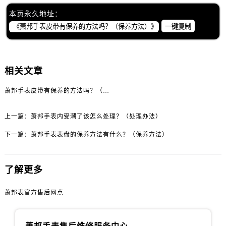
吉林省白城市洮北区明仁南街萧邦售后服务中心（需提前预约）
本页永久地址：
吉林省白山市浑江区浑江大街萧邦售后服务中心（需提前预约）
一键复制
吉林省吉林市船营区河南街萧邦售后服务中心（需提前预约）
吉林省辽源市龙山区人民大街萧邦售后服务中心（需提前预约）
吉林省梅河口市新华街道梅河大街萧邦售后服务中心（需提前预约）
相关文章
吉林省四平市铁东区紫气大路与南九经街交汇处萧邦售后服务中心（需提前预约）
吉林省松原市宁江区五环大街萧邦售后服务中心（需提前预约）
萧邦手表皮带有保养的方法吗？（保养方法）
吉林省通化市东昌区环通乡江南大街萧邦售后服务中心（需提前预约）
上一篇：
萧邦手表内受潮了该怎么处理？（处理办法）
吉林省延边市延吉市解放路萧邦售后服务中心（需提前预约）
辽宁省鞍山市铁东区站前街萧邦售后服务中心（需提前预约）
下一篇：
萧邦手表表盘的保养方法有什么？（保养方法）
辽宁省本溪市平山区胜利路萧邦售后服务中心（需提前预约）
辽宁省朝阳市双塔区新华路萧邦售后服务中心（需提前预约）
了解更多
辽宁省丹东市振兴区七经街萧邦售后服务中心（需提前预约）
辽宁省抚顺市新抚区东一路萧邦售后服务中心（需提前预约）
萧邦表官方售后网点
辽宁省阜新市海州区解放大街萧邦售后服务中心（需提前预约）
辽宁省葫芦岛市连山区中央路萧邦售后服务中心（需提前预约）