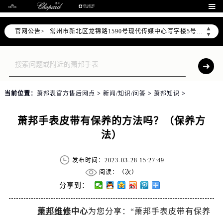
上海市黄浦区南京东路299号宏伊国际广场写字楼8层806室（需提前预约）

南京市秦淮区中山南路1号（新街口）南京中心写字楼22层C1-1室（需提前预约）
▲
官网公告>
常州市新北区龙锦路1590号现代传媒中心写字楼5号楼10层1008室（需提前预约）
▼
徐州市鼓楼区淮海东路29号苏宁广场IFC国际金融中心写字楼35层3508室（需提前预约）
扬州市邗江区国展路29号星耀天地写字楼1号楼18层1803室（需提前预约）
盐城市盐都区世纪大道5号盐城金融城写字楼1号楼16层1604室（需提前预约）
泰州市海陵区永定东路399号置地商务中心东塔写字楼（华润万象城）17层1706室（需提前预约）
当前位置：
萧邦表官方售后网点
>
新闻/知识/问答
>
萧邦知识
>
宁波市江北区大闸南路500号来福士广场办公楼20层2009室（需提前预约）
杭州市上城区钱江路1366号华润大厦写字楼A座5层503-5室（需提前预约）
萧邦手表皮带有保养的方法吗？（保养方
金华市金东区东市南街777号金华万达广场写字楼4号楼22层2209室（需提前预约）
法）
绍兴市越城区胜利东路379号世茂天际中心写字楼8层805室（需提前预约）
嘉兴市南湖区广益路705号嘉兴世界贸易中心写字楼A座13层1304室（需提前预约）
发布时间：2023-03-28 15:27:49
南昌市红谷滩新区红谷中大道998号绿地双子塔（中央广场）A1座办公楼14层07室（需提前预约）
阅读：（
次）
济南市历下区经十路11111号华润中心写字楼（万象城）15层1508室（需提前预约）
分享到：
广州市天河区天河路230号万菱汇国际中心写字楼A塔7层704室（需提前预约）
萧邦维修
中心
为您分享：“萧邦手表皮带有保养
广州市越秀区环市东路371-375号世界贸易中心大厦南塔写字楼15层07室（需提前预约）