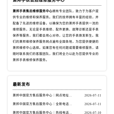
萧邦手表售后维修服务中心
辽宁省锦州市古塔区中央大街萧邦售后服务中心（需提前预约）
辽宁省辽阳市白塔区新运大街萧邦售后服务中心（需提前预约）
萧邦手表售后维修服务中心
拥有专业团队，致力于为客户提
辽宁省盘锦市兴隆台区石油大街萧邦售后服务中心（需提前预约）
供专业的维修和保养服务。我们的技师拥有丰富的经验，并
辽宁省铁岭市银州区南马路萧邦售后服务中心（需提前预约）
配备了先进的维修设备，以确保为您的萧邦手表提供一流的
维修服务，无论是手表维修、配件更换、故障诊断还是手表
辽宁省营口市站前区市府路与渤海大街交叉口萧邦售后服务中心（需提前预约）
保养等服务，我们都会用心对待，让您的手表焕发新生。我
辽宁省沈阳市沈河区中街路137号亨得利名表维修授权店1楼萧邦售后服务中心（需提前预约）
们的萧邦维修保养服务网点遍布全国各地，为您提供便捷的
辽宁省沈阳市沈河区中街路83号亨得利名表维修授权店1楼萧邦售后服务中心（需提前预约）
萧邦维修中心选择。如果您有任何问题或需要维修服务，请
北京市朝阳区建国门外大街甲6号华熙国际中心D座11层1102室萧邦售后服务中心（需提前预约）
随时联系我们的客服团队，我们将全力以赴为您提供专业的
北京市东城区东长安街1号王府井东方广场W3座6层602室萧邦售后服务中心（需提前预约）
萧邦手表维修保养服务。
河北省保定市竞秀区朝阳北大街北国先天下萧邦售后服务中心（需提前预约）
内蒙古自治区阿拉善盟市左旗土尔扈特大街萧邦售后服务中心（需提前预约）
内蒙古自治区巴彦淖尔市临河区新华街萧邦售后服务中心（需提前预约）
最新发布
内蒙古自治区包头市青山区幸福路甲3号王府井百货名表维修萧邦售后服务中心（需提前预约）
内蒙古自治区赤峰市红山区哈达街萧邦售后服务中心（需提前预约）
萧邦中国官方售后服务中心｜网点地址与客服电话权威信息通知（2026年7月最新）
2026-07-11
内蒙古自治区鄂尔多斯市东胜区伊金霍洛街萧邦售后服务中心（需提前预约）
萧邦中国官方售后服务中心｜全新电话和网点地址权威信息通知（2026年7月最新）
2026-07-11
内蒙古自治区呼伦贝尔市海拉尔区中央街萧邦售后服务中心（需提前预约）
萧邦中国官方售后服务中心｜热线电话与门店地址权威信息通知（2026年7月最新）
2026-07-10