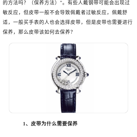
的方法吗？（保养方法）”。有些人戴钢带可能会出现过
深圳市罗湖区深南东路5001号华润大厦写字楼17层1701室（需提前预约）
惠州市惠城区江北文昌一路7号华贸大厦写字楼1座30层05室（需提前预约）
敏反应，但皮带一般不会导致佩戴者过敏反应，佩戴舒
厦门市思明区湖滨东路95号华润大厦写字楼B座11层1104室（需提前预约）
适，一般买手表的人也会选择皮带，但是皮带也需要进行
福州市鼓楼区五四路128-1号恒力城写字楼15层03室（需提前预约）
保养，那么皮带该如何去保养？
成都市锦江区人民东路6号SAC东原中心写字楼24层2406B室（需提前预约）
重庆市江北区观音桥步行街2号融恒时代广场写字楼9层902室（需提前预约）
长沙市芙蓉区定王台街道建湘路393号世茂环球金融中心写字楼（芙蓉广场）10层13室（需提前预约）
郑州市二七区铭功路10号华润大厦写字楼29层2905室（需提前预约）
太原市迎泽区解放路15号亨得利名表服务中心（品牌授权店）3层整层（需提前预约）
沈阳市沈河区中街路137号亨得利名表服务中心（品牌授权店）1层整层（需提前预约）
沈阳市沈河区中街路83号亨得利名表服务中心（品牌授权店）1层整层（需提前预约）
乌鲁木齐市天山区红山路26号时代广场（CCMALL）C座17层17-B（需提前预约）
温州市鹿城区锦绣路1067号置信广场10层1015室（需提前预约）
哈尔滨市道里区友谊西路600号富力中心T2座写字楼29层03室（需提前预约）
大连市中山区人民路15号国际金融大厦7层G室（需提前预约）
1、皮带为什么需要保养
佛山市禅城区季华五路57号万科金融中心C座12层1205室（需提前预约）