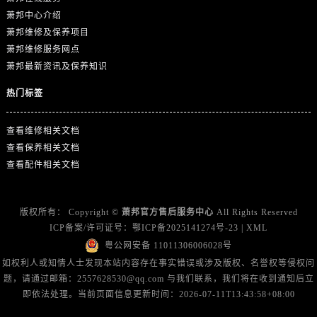
山东省临沂市兰山区解放路萧邦售后服务中心（需提前预约）
萧邦中心介绍
山东省日照市东港区烟台路萧邦售后服务中心（需提前预约）
萧邦维修及保养项目
山东省泰安市泰山区财源街道泰山大街萧邦售后服务中心（需提前预约）
萧邦维修服务网点
山东省威海市环翠区新威海路89号振华商厦一楼名表维修萧邦售后服务中心（需提前预约）
萧邦最新资讯及保养知识
山东省潍坊市奎文区东风东街萧邦售后服务中心（需提前预约）
热门标签
山东省枣庄市滕州市北辛路与善国路交叉口萧邦售后服务中心（需提前预约）
山东省淄博市张店区金晶大道萧邦售后服务中心（需提前预约）
查看维修相关文档
上海市黄浦区南京东路299号宏伊国际广场写字楼8层806室萧邦售后服务中心（需提前预约）
查看保养相关文档
上海市徐汇区虹桥路3号港汇中心2座37层3705室萧邦售后服务中心（需提前预约）
查看配件相关文档
浙江省杭州市上城区钱江路1366号华润大厦A座5层503-5室萧邦售后服务中心（需提前预约）
浙江省湖州市吴兴区劳动路萧邦售后服务中心（需提前预约）
版权所有：
Copyright ©
萧邦官方售后服务中心
All Rights Reserved
浙江省嘉兴市南湖区广益路705号嘉兴世界贸易中心A座13层1304室萧邦售后服务中心（需提前预约）
ICP备案/许可证号：
鄂ICP备2025141274号-23
|
XML
浙江省金华市金东区东市南街777号金华万达广场4号楼22楼2209室萧邦售后服务中心（需提前预约）
粤公网安备 11011306006028号
浙江省丽水市莲都区解放街萧邦售后服务中心（需提前预约）
如权利人或知情人士发现本站内容存在事实错误或涉及版权、名誉权等侵权问
题，请通过邮箱：2557628530@qq.com 与我们联系，我们将在收到通知后立
浙江省宁波市江北区大闸南路500号来福士广场办公楼20层2009室萧邦售后服务中心（需提前预约）
即依法处理。当前页面信息更新时间：2026-07-11T13:43:58+08:00
浙江省衢州市柯城区上街萧邦售后服务中心（需提前预约）